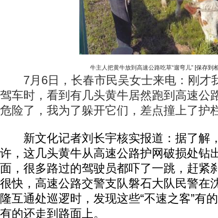
牛主人把黄牛放到高速公路吃草“遛弯儿”
[保存到相
7月6日，长春市民吴女士来电：刚才
驾车时，看到有几头黄牛居然跑到高速公路
危险了，我为了躲开它们，差点撞上了护
新文化记者刘长宇核实报道：据了解，7
许，这几头黄牛从高速公路护网破损处钻
面，很多路过的驾驶员都吓了一跳，赶紧
很快，高速公路交警支队磐石大队民警在
隆互通处巡逻时，发现这些“不速之客”有
有的还走到路面上。