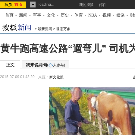
loading...
我的搜狐
邮件
首页
-
新闻
-
军事
-
文化
-
历史
-
体育
-
NBA
-
视频
-
娱谈
-
财
>
最新要闻
>
世态万象
黄牛跑高速公路“遛弯儿” 司机
正文
我来说两句
(
人参与)
2015-07-09 01:43:20
来源：
新文化报