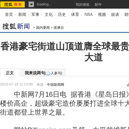
loading...
我的搜狐
邮件
首页
-
新闻
-
军事
-
文化
-
历史
-
体育
-
NBA
-
视频
-
娱谈
-
财
>
国内要闻
>
港澳台
香港豪宅街道山顶道膺全球最贵
大道
正文
我来说两句
(
人参与)
2015-07-16 11:14:00
来源：
中国新闻网
中新网7月16日电 据香港《星岛日报
楼价高企，超级豪宅造价屡屡打进全球十
街道都登上世界之最。