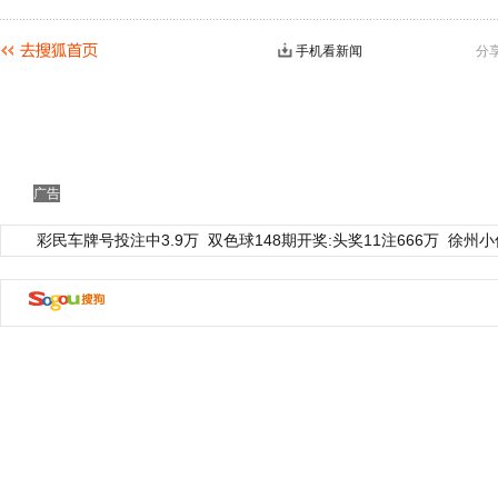
手机看新闻
分
广告
彩民车牌号投注中3.9万
双色球148期开奖:头奖11注666万
徐州小