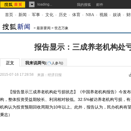
loading...
我的搜狐
邮件
首页
-
新闻
-
军事
-
文化
-
历史
-
体育
-
NBA
-
视频
-
娱谈
-
财
>
最新要闻
>
世态万象
报告显示：三成养老机构处
正文
我来说两句
(
人参与)
2015-07-16 17:28:58
来源：
经济日报
【报告显示三成养老机构处亏损状态】《中国养老机构报告》今发布，被
构，整体投资受益期较长、利润相对较低。32.5%被访养老机构亏损，有盈
机构认为投资预期回收周期为10年以上。此外，报告认为，民办机构有
秉志）