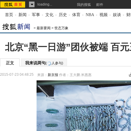
loading...
我的搜狐
邮件
首页
-
新闻
-
军事
-
文化
-
历史
-
体育
-
NBA
-
视频
-
娱谈
-
财
>
最新要闻
>
世态万象
北京“黑一日游”团伙被端 百
正文
我来说两句
(
人参与)
2015-07-23 04:48:25
来源：
新京报
作者：王大鹏 米惠惠