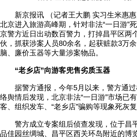
新京报讯 （记者王大鹏 实习生米惠惠
北京进入旅游高峰期，针对非法“一日游”
京警方近日出动数百警力，打掉昌平区两个
伙，抓获涉案人员80余名，起获赃款3万
脑、廉价玉器等大量涉案物品。
“老乡店”向游客兜售劣质玉器
据警方通报，今年5月以来，警方通过
络舆情后发现，北京非法“一日游”市场已
客、组织发车、“老乡店”骗购等现象死灰
警方成立专案组后侦查发现，位于昌平
品佳园丝绸城、昌平区西关环岛附近的博