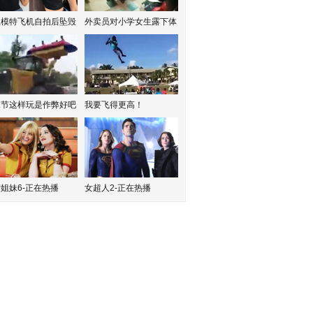
红模特飞机自拍后坠毁
外卖员对小学女生露下体
水节这样玩是作弊好吧
我要飞得更高！
姐妹6-正在热播
女超人2-正在热播