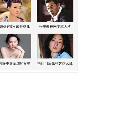
曾做过9次试管婴儿
张丰毅被网友骂人渣
伟眼中最清纯的女星
艳照门后张柏芝这么说