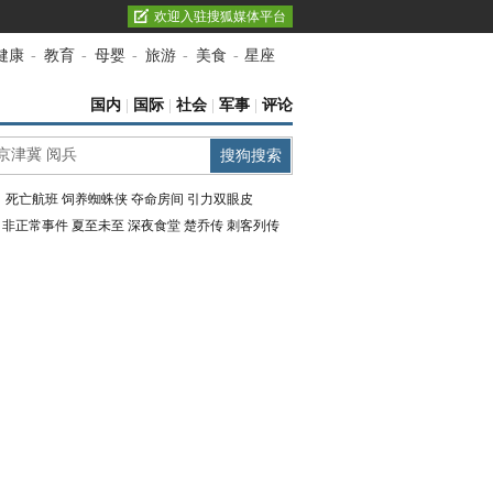
欢迎入驻搜狐媒体平台
健康
-
教育
-
母婴
-
旅游
-
美食
-
星座
国内
|
国际
|
社会
|
军事
|
评论
：
死亡航班
饲养蜘蛛侠
夺命房间
引力双眼皮
：
非正常事件
夏至未至
深夜食堂
楚乔传
刺客列传