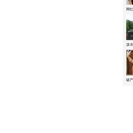
网
泼
破产