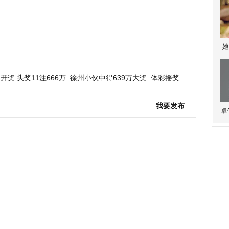
她
开奖:头奖11注666万
徐州小伙中得639万大奖
体彩摇奖
我要发布
卓