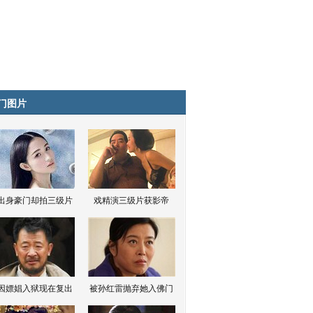
门图片
出身豪门却拍三级片
戏精演三级片获影帝
因嫖娼入狱现在复出
被孙红雷抛弃她入佛门