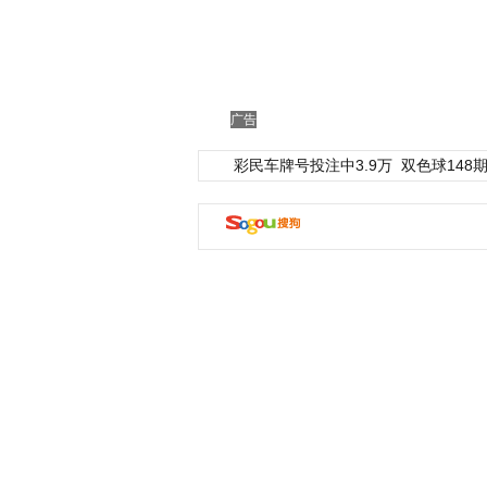
广告
彩民车牌号投注中3.9万
双色球148期