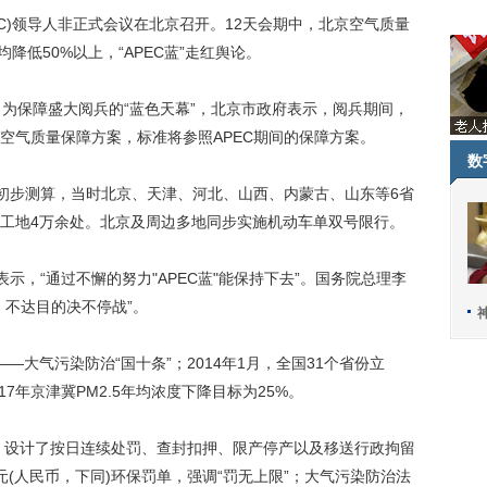
EC)领导人非正式会议在北京召开。12天会期中，北京空气质量
均降低50%以上，“APEC蓝”走红舆论。
保障盛大阅兵的“蓝色天幕”，北京市政府表示，阅兵期间，
空气质量保障方案，标准将参照APEC期间的保障方案。
数
初步测算，当时北京、天津、河北、山西、内蒙古、山东等6省
工地4万余处。北京及周边多地同步实施机动车单双号限行。
，“通过不懈的努力"APEC蓝"能保持下去”。国务院总理李
，不达目的决不停战”。
—大气污染防治“国十条”；2014年1月，全国31个省份立
17年京津冀PM2.5年均浓度下降目标为25%。
，设计了按日连续处罚、查封扣押、限产停产以及移送行政拘留
(人民币，下同)环保罚单，强调“罚无上限”；大气污染防治法