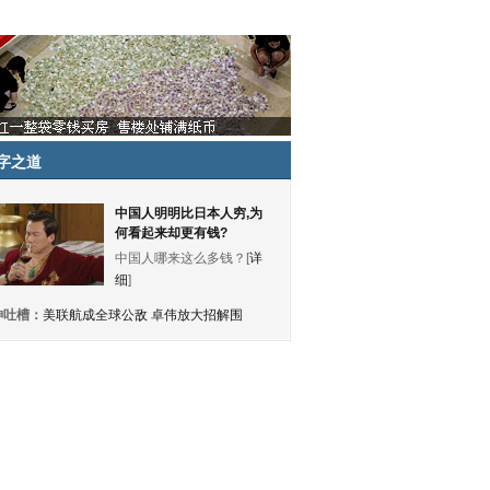
字之道
中国人明明比日本人穷,为
何看起来却更有钱?
中国人哪来这么多钱？[
详
细
]
神吐槽：
美联航成全球公敌 卓伟放大招解围