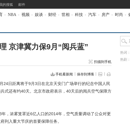
我的搜狐
邮件
育
-
NBA
-
视频
-
娱谈
-
财经
-
世相
-
科技
-
汽车
-
房产
-
时尚
-
理 京津冀力保9月“阅兵蓝”
热词
热剧
扫描到手机
手机看新闻
保存到博客
7月24日距离将于9月3日在北京天安门广场举行的纪念中国人民
兵式还有约40天。北京市政府表示，40天后的阅兵空气保障方
年，浓雾笼罩近6亿人口的2014年，空气质量调动了公众对更
被政府列入重大节庆的首要保障任务。