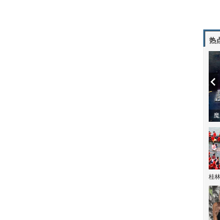
热
潼体验爱情哲学
南方有乔木 | “科创CP”渐入佳境
魔
桂林