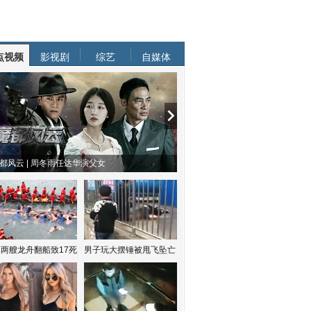
点视频
影视剧
综艺
自媒体
都风云 | 周冬雨任达华演父女
两艘龙舟翻船致17死
男子玩大摆锤被甩飞坠亡