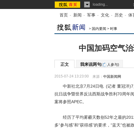
loading...
首页
-
新闻
-
军事
-
文化
-
历史
-
体
>
国内要闻
>
时事
中国加码空气治
正文
我来说两句
(
人参与)
2015-07-24 13:23:00
来源：
中国新闻网
中新社北京7月24日电 (记者 董冠洋)
抗日战争暨世界反法西斯战争胜利70周年阅
案将参照APEC。
经历了平均雾霾天数创52年之最的2013
多“参与感”和“获得感”的要求，“蓝天”也