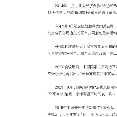
2014年11月，亚太经济合作组织(AP
11天优良，PM2.5(细颗粒物)日均浓度值平
今年9月3日纪念抗战胜利大阅兵在即，为
北京将联合周边六省区市共同启动重大活动
APEC标准是什么？据官方事后公布的
区直辖市实际停产、限产企业超万家，停工
APEC会议期间，中国国家主席习近平表示
克强总理也曾提出，“要向雾霾等污染宣战
2013年9月，国务院印发“治霾总指南”—
下“军令状”治霾，京津冀设下时间表，到20
2015年中国开始实行新修订的环保法
等规定，仅今年前个4月，各地已开出上亿元