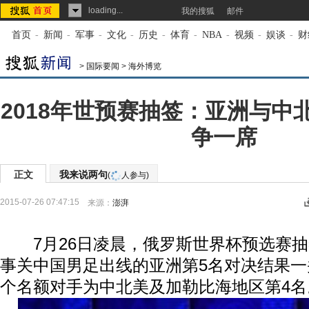
loading...
我的搜狐
邮件
首页
-
新闻
-
军事
-
文化
-
历史
-
体育
-
NBA
-
视频
-
娱谈
-
财
>
国际要闻
>
海外博览
2018年世预赛抽签：亚洲与中
争一席
正文
我来说两句
(
人参与)
2015-07-26 07:47:15
来源：
澎湃
7月26日凌晨，俄罗斯世界杯预选赛抽
事关中国男足出线的亚洲第5名对决结果一并
个名额对手为中北美及加勒比海地区第4名