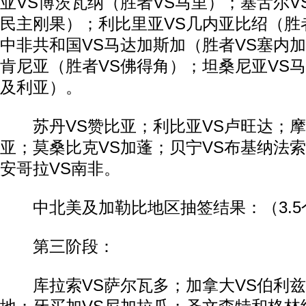
亚VS博茨瓦纳（胜者VS马里）；塞舌尔V
民主刚果）；利比里亚VS几内亚比绍（胜
中非共和国VS马达加斯加（胜者VS塞内加
肯尼亚（胜者VS佛得角）；坦桑尼亚VS马
及利亚）。
苏丹VS赞比亚；利比亚VS卢旺达；摩
亚；莫桑比克VS加蓬；贝宁VS布基纳法索
动物系恋人啊 | 钟欣潼体验爱情哲学
南方
安哥拉VS南非。
中北美及加勒比地区抽签结果：（3.5
第三阶段：
库拉索VS萨尔瓦多；加拿大VS伯利兹