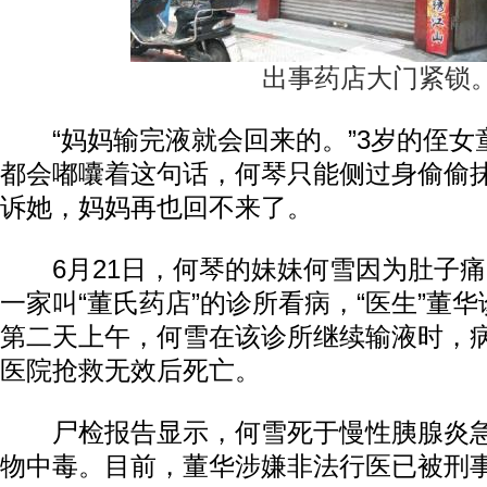
出事药店大门紧锁
“妈妈输完液就会回来的。”3岁的侄女
都会嘟囔着这句话，何琴只能侧过身偷偷
诉她，妈妈再也回不来了。
6月21日，何琴的妹妹何雪因为肚子痛
一家叫“董氏药店”的诊所看病，“医生”董
第二天上午，何雪在该诊所继续输液时，
医院抢救无效后死亡。
尸检报告显示，何雪死于慢性胰腺炎急
物中毒。目前，董华涉嫌非法行医已被刑