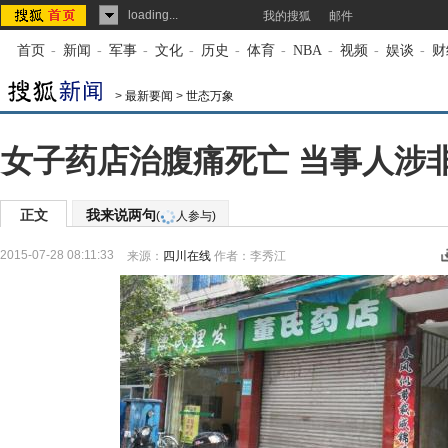
loading...
我的搜狐
邮件
首页
-
新闻
-
军事
-
文化
-
历史
-
体育
-
NBA
-
视频
-
娱谈
-
财
>
最新要闻
>
世态万象
女子药店治腹痛死亡 当事人涉
正文
我来说两句
(
人参与)
2015-07-28 08:11:33
来源：
四川在线
作者：李秀江