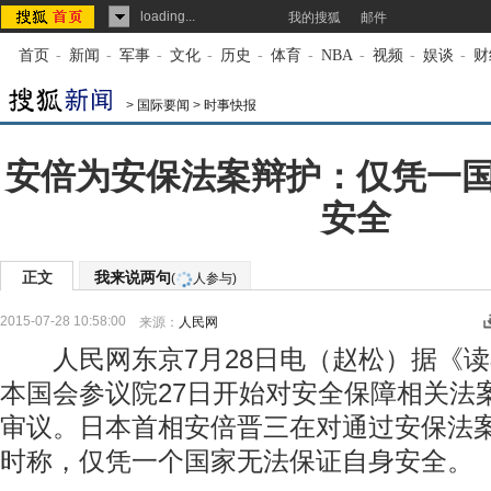
loading...
我的搜狐
邮件
首页
-
新闻
-
军事
-
文化
-
历史
-
体育
-
NBA
-
视频
-
娱谈
-
财
>
国际要闻
>
时事快报
安倍为安保法案辩护：仅凭一
安全
正文
我来说两句
(
人参与)
2015-07-28 10:58:00
来源：
人民网
人民网东京7月28日电（赵松）据《读
本国会参议院27日开始对安全保障相关法
审议。日本首相安倍晋三在对通过安保法
时称，仅凭一个国家无法保证自身安全。