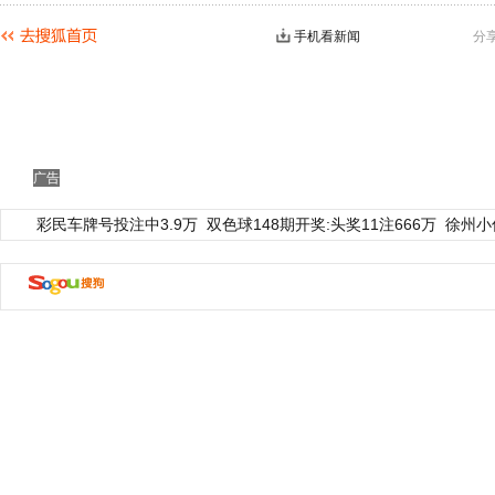
手机看新闻
分
广告
彩民车牌号投注中3.9万
双色球148期开奖:头奖11注666万
徐州小