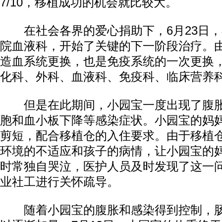
7/10，移植成功的机会就比较大。
在社会各界的爱心捐助下，6月23日，
院血液科，开始了关键的下一阶段治疗。
造血系统更换，也是免疫系统的一次更换
化科、外科、血液科、免疫科、临床营养
但是在此期间，小园宝一度出现了腹胀
动物系恋人啊 | 钟欣潼体验爱情哲学
南方
胞和血小板下降等感染症状。小园宝的妈
剪短，配合移植仓的入住要求。由于移植
环境的不适应和孩子的病情，让小园宝的
时常独自哭泣，医护人员及时发现了这一
业社工进行关怀疏导。
随着小园宝的腹胀和感染得到控制，肠