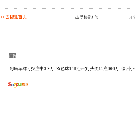
手机看新闻
分
广告
彩民车牌号投注中3.9万
双色球148期开奖:头奖11注666万
徐州小