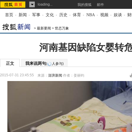
loading...
我的搜狐
邮件
首页
-
新闻
-
军事
-
文化
-
历史
-
体育
-
NBA
-
视频
-
娱谈
-
财
>
最新要闻
>
世态万象
河南基因缺陷女婴转
正文
我来说两句
(
人参与)
2015-07-31 23:45:55
来源：
澎湃新闻
作者：姜丽钧