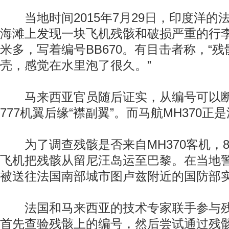
当地时间2015年7月29日，印度洋的
海滩上发现一块飞机残骸和破损严重的行
米多，写着编号BB670。有目击者称，“
壳，感觉在水里泡了很久。”
马来西亚官员随后证实，从编号可以断
777机翼后缘“襟副翼”。而马航MH370正是
为了调查残骸是否来自MH370客机，8
飞机把残骸从留尼汪岛运至巴黎。在当地
被送往法国南部城市图卢兹附近的国防部
法国和马来西亚的技术专家联手参与残
首先查验残骸上的编号，然后尝试通过残