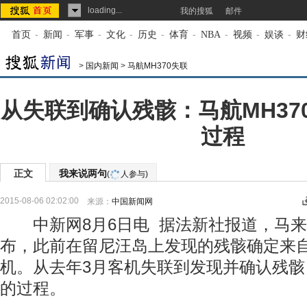
loading...
我的搜狐
邮件
首页
-
新闻
-
军事
-
文化
-
历史
-
体育
-
NBA
-
视频
-
娱谈
-
财
>
国内新闻
>
马航MH370失联
从失联到确认残骸：马航MH37
过程
正文
我来说两句
(
人参与)
2015-08-06 02:02:00
来源：
中国新闻网
中新网8月6日电 据法新社报道，马来
布，此前在留尼汪岛上发现的残骸确定来自马
机。从去年3月客机失联到发现并确认残
的过程。