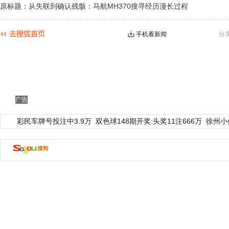
原标题：从失联到确认残骸：马航MH370搜寻经历漫长过程
手机看新闻
分
广告
动物系恋人啊 | 钟欣潼体验爱情哲学
南方
彩民车牌号投注中3.9万
双色球148期开奖:头奖11注666万
徐州小