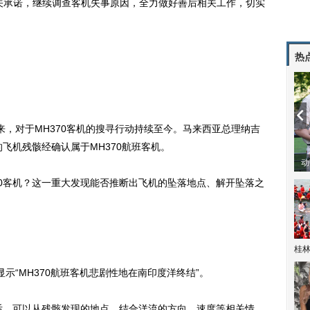
承诺，继续调查客机失事原因，全力做好善后相关工作，切实
热
来，对于MH370客机的搜寻行动持续至今。马来西亚总理纳吉
的飞机残骸经确认属于MH370航班客机。
动
0客机？这一重大发现能否推断出飞机的坠落地点、解开坠落之
桂林
“MH370航班客机悲剧性地在南印度洋终结”。
后，可以从残骸发现的地点，结合洋流的方向、速度等相关情