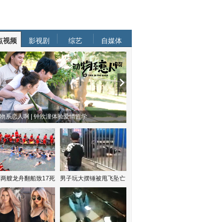
点视频
影视剧
综艺
自媒体
物系恋人啊 | 钟欣潼体验爱情哲学
南方有乔木 | “科创CP”渐入佳境
两艘龙舟翻船致17死
男子玩大摆锤被甩飞坠亡