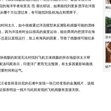
院的海洋学者埃里克·范·塞比耶说，如果能找到更多漂浮在洋面
网
从哪个方位漂过来，有可能找到坠机地点和黑匣子。
的时间太久，如今很难通过洋流模型来反溯坠机残骸可能的漂移
说，因为洋流有时会以很高的速度运动，能在两周内把漂浮在海
泼
并不总是以直线运行，加上有海风的因素，导致了残骸很可能往多
残骸的发现无法对找到飞机主体残骸的所在地提供太大帮
专家汤玛斯表示，印度洋广袤而无法预测，有太多因素影响着残
破产
需要时间和运气。
汪省首府圣但尼的石滩中发现一块已经变形的金属残片，该残
切证据表明这一残片与此前发现的飞机残骸有直接关联。