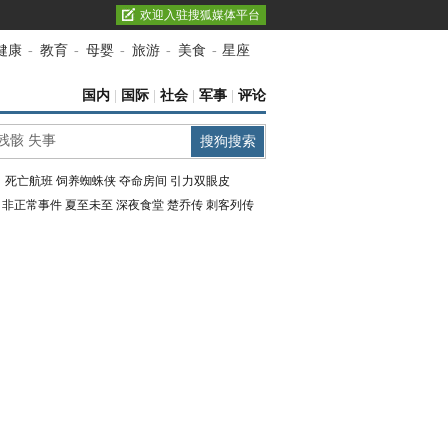
欢迎入驻搜狐媒体平台
健康
-
教育
-
母婴
-
旅游
-
美食
-
星座
国内
|
国际
|
社会
|
军事
|
评论
：
死亡航班
饲养蜘蛛侠
夺命房间
引力双眼皮
：
非正常事件
夏至未至
深夜食堂
楚乔传
刺客列传