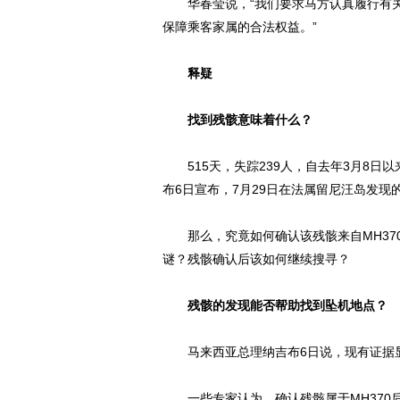
华春莹说，“我们要求马方认真履行有关
保障乘客家属的合法权益。”
释疑
找到残骸意味着什么？
515天，失踪239人，自去年3月8日以
布6日宣布，7月29日在法属留尼汪岛发现
那么，究竟如何确认该残骸来自MH37
谜？残骸确认后该如何继续搜寻？
残骸的发现能否帮助找到坠机地点？
马来西亚总理纳吉布6日说，现有证据显示
一些专家认为，确认残骸属于MH370