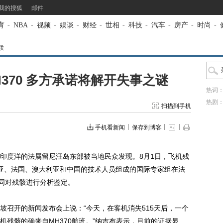
我的搜狐
邮件
育
-
NBA
-
视频
-
娱谈
-
财经
-
世相
-
科技
-
汽车
-
房产
-
时尚
-
联
370 多方承诺将解开失事之谜
热词
热剧
扫描到手机
手机看新闻
保存到博客
在印度洋的法属留尼汪岛东部被当地民众发现。8月1日，飞机残
亚、法国、澳大利亚和中国的技术人员组成的国际专家组在法
共同对残骸进行分析鉴定。
召开的新闻发布会上说：“今天，在客机消失515天后，一个
残骸的确来自MH370航班。”纳吉布表示，目前的证据显