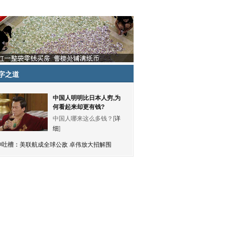
字之道
中国人明明比日本人穷,为
何看起来却更有钱?
中国人哪来这么多钱？[
详
细
]
神吐槽：
美联航成全球公敌 卓伟放大招解围