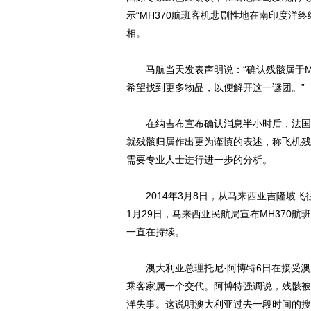
示“MH370航班客机悲剧性地在南印度洋
相。
马航当天发表声明说：“确认残骸属于MH
希望找到更多物品，以便解开这一谜团。”
在纳吉布宣布确认消息半小时后，法国巴
就残骸归属作出更为谨慎的表述，称飞机残骸
需要专业人士进行进一步的分析。
2014年3月8日，从马来西亚吉隆坡飞往
1月29日，马来西亚民航局宣布MH370
一直在持续。
澳大利亚总理托尼·阿博特6日在接受澳
乘客家属一个交代。阿博特强调说，残骸被
洋失事。这说明澳大利亚过去一段时间的搜