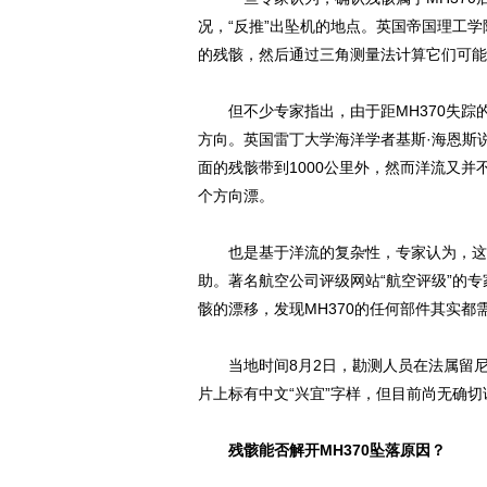
况，“反推”出坠机的地点。英国帝国理工学
的残骸，然后通过三角测量法计算它们可能
但不少专家指出，由于距MH370失踪
方向。英国雷丁大学海洋学者基斯·海恩斯
面的残骸带到1000公里外，然而洋流又
个方向漂。
也是基于洋流的复杂性，专家认为，这块
助。著名航空公司评级网站“航空评级”的
骸的漂移，发现MH370的任何部件其实都
当地时间8月2日，勘测人员在法属留尼
片上标有中文“兴宜”字样，但目前尚无确
残骸能否解开MH370坠落原因？