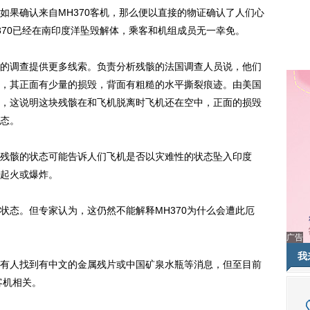
果确认来自MH370客机，那么便以直接的物证确认了人们心
370已经在南印度洋坠毁解体，乘客和机组成员无一幸免。
调查提供更多线索。负责分析残骸的法国调查人员说，他们
，其正面有少量的损毁，背面有粗糙的水平撕裂痕迹。由美国
，这说明这块残骸在和飞机脱离时飞机还在空中，正面的损毁
态。
骸的状态可能告诉人们飞机是否以灾难性的状态坠入印度
起火或爆炸。
态。但专家认为，这仍然不能解释MH370为什么会遭此厄
广告
我
人找到有中文的金属残片或中国矿泉水瓶等消息，但至目前
客机相关。