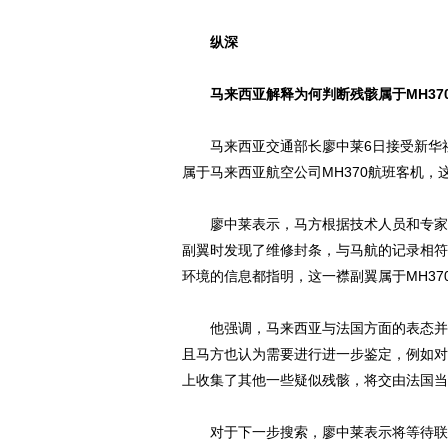
纵深
马来西亚解释为何判断残骸属于MH37
马来西亚交通部长廖中莱6日接受新华社
属于马来西亚航空公司MH370航班客机
廖中莱表示，马方根据技术人员和专家意
副翼时发现了维修封条，与马航的记录相符
环境的信息都指明，这一襟副翼属于MH37
他强调，马来西亚与法国方面的表态并不
且马方也认为需要进行进一步鉴定，例如对
上收集了其他一些疑似残骸，将交由法国当局
对于下一步搜索，廖中莱表示将等待联合