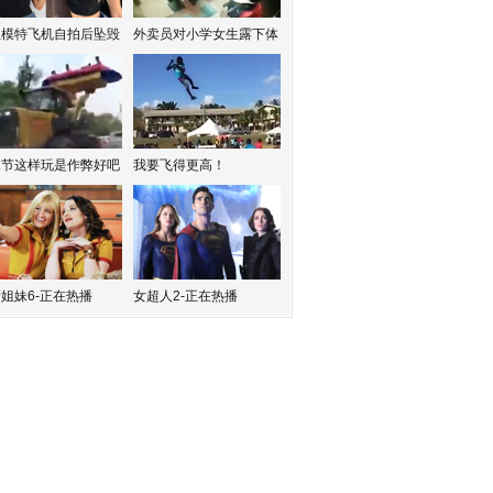
红模特飞机自拍后坠毁
外卖员对小学女生露下体
水节这样玩是作弊好吧
我要飞得更高！
姐妹6-正在热播
女超人2-正在热播