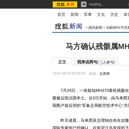
loading...
首页
-
新闻
-
军事
-
文化
-
历史
-
体
>
国内新闻
>
马航MH370失
马方确认残骸属MH
正文
我来说两句
(
人参与)
2015-08-07 03:50:20
来源：
北青网
7月29日，一块疑似MH370客机残骸
骸被运抵法国本土。从5日开始，由马来西
国图卢兹近郊的“军备总局航空技术中心”
昨天凌晨，马来西亚总理纳吉布在吉隆坡
国际专家组已经确认，在留尼汪岛发现的飞机