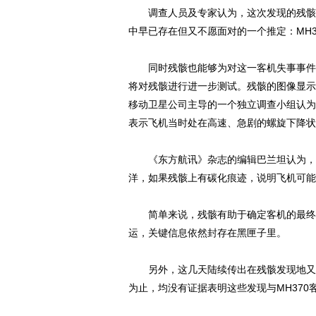
调查人员及专家认为，这次发现的残骸如
中早已存在但又不愿面对的一个推定：MH
同时残骸也能够为对这一客机失事事件的
将对残骸进行进一步测试。残骸的图像显示
移动卫星公司主导的一个独立调查小组认为
表示飞机当时处在高速、急剧的螺旋下降状
《东方航讯》杂志的编辑巴兰坦认为，残
洋，如果残骸上有碳化痕迹，说明飞机可能
简单来说，残骸有助于确定客机的最终状
运，关键信息依然封存在黑匣子里。
另外，这几天陆续传出在残骸发现地又有
为止，均没有证据表明这些发现与MH370