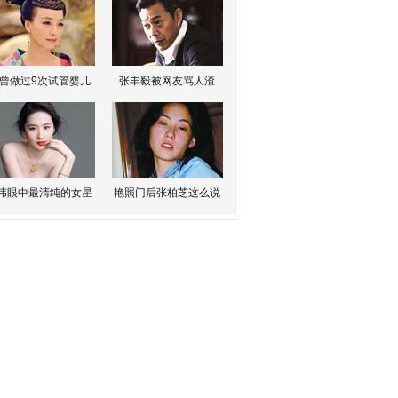
曾做过9次试管婴儿
张丰毅被网友骂人渣
伟眼中最清纯的女星
艳照门后张柏芝这么说