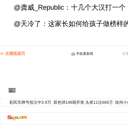
@龚威_Republic：十几个大汉打一
@天冷了：这家长如何给孩子做榜样
手机看新闻
分
动物系恋人啊 | 钟欣潼体验爱情哲学
南方
广告
彩民车牌号投注中3.9万
双色球148期开奖:头奖11注666万
徐州小