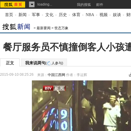
loading...
我的搜狐
邮件
首页
-
新闻
-
军事
-
文化
-
历史
-
体育
-
NBA
-
视频
-
娱谈
-
财
>
最新要闻
>
世态万象
餐厅服务员不慎撞倒客人小孩遭
正文
我来说两句
(
人参与)
2015-09-10 08:25:26
来源：
中国江西网
作者：李运辉