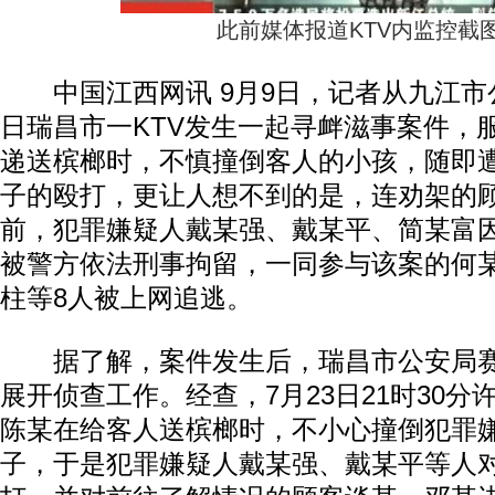
此前媒体报道KTV内监控截
中国江西网讯 9月9日，记者从九江市公
日瑞昌市一KTV发生一起寻衅滋事案件，
递送槟榔时，不慎撞倒客人的小孩，随即遭
子的殴打，更让人想不到的是，连劝架的
前，犯罪嫌疑人戴某强、戴某平、简某富
被警方依法刑事拘留，一同参与该案的何
柱等8人被上网追逃。
据了解，案件发生后，瑞昌市公安局赛
展开侦查工作。经查，7月23日21时30分
陈某在给客人送槟榔时，不小心撞倒犯罪
子，于是犯罪嫌疑人戴某强、戴某平等人