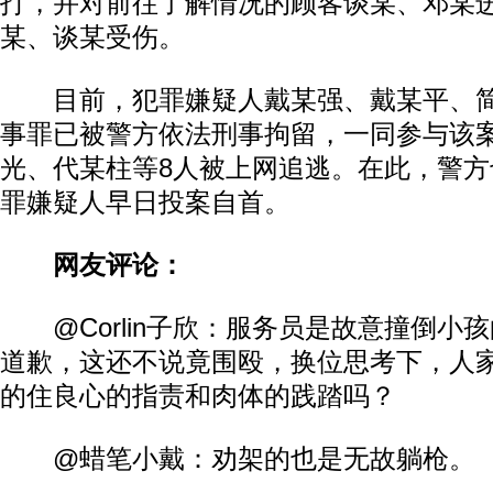
打，并对前往了解情况的顾客谈某、邓某
某、谈某受伤。
目前，犯罪嫌疑人戴某强、戴某平、简
事罪已被警方依法刑事拘留，一同参与该
光、代某柱等8人被上网追逃。在此，警方
罪嫌疑人早日投案自首。
网友评论：
@Corlin子欣：服务员是故意撞倒小
道歉，这还不说竟围殴，换位思考下，人
的住良心的指责和肉体的践踏吗？
@蜡笔小戴：劝架的也是无故躺枪。