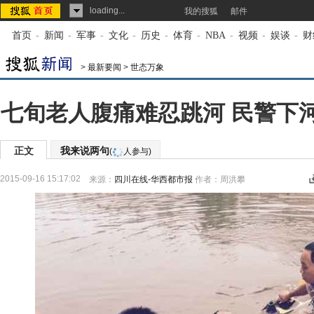
loading...
我的搜狐
邮件
首页
-
新闻
-
军事
-
文化
-
历史
-
体育
-
NBA
-
视频
-
娱谈
-
财
>
最新要闻
>
世态万象
七旬老人腹痛难忍跳河 民警下
正文
我来说两句
(
人参与)
2015-09-16 15:17:02
来源：
四川在线-华西都市报
作者：周洪攀