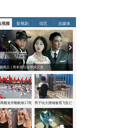
点视频
影视剧
综艺
自媒体
都风云 | 周冬雨任达华演父女
两艘龙舟翻船致17死
男子玩大摆锤被甩飞坠亡