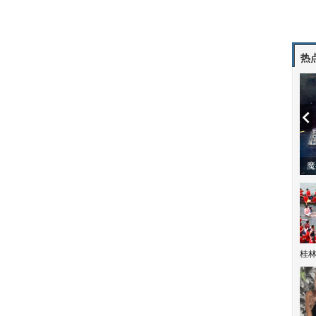
热
潼体验爱情哲学
南方有乔木 | “科创CP”渐入佳境
魔
桂林