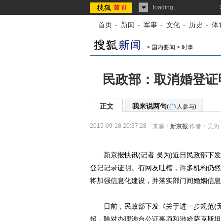
loading...
首页
-
新闻
-
军事
-
文化
-
历史
-
体
>
国内要闻
>
时事
民政部：取消婚登证
正文
我来说两句
(
人参与)
2015-09-18 20:37:28
来源：
新京报
作者：吴为
新京报快讯(记者 吴为)近日民政部下发
登记记录证明。有网友吐槽，许多机构仍然
将加强信息化建设，并落实部门间婚姻信息
日前，民政部下发《关于进一步规范(无
起，除对办理涉台公证事项和涉哈萨克斯坦