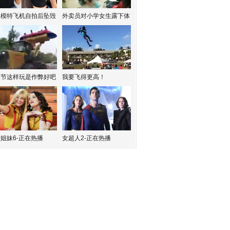
红模特飞机自拍后坠毁
外卖员对小学女生露下体
水节这样玩是作弊好吧
我要飞得更高！
姐妹6-正在热播
女超人2-正在热播