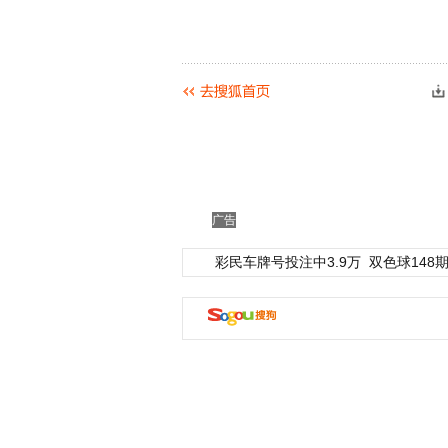
广告
彩民车牌号投注中3.9万
双色球148期