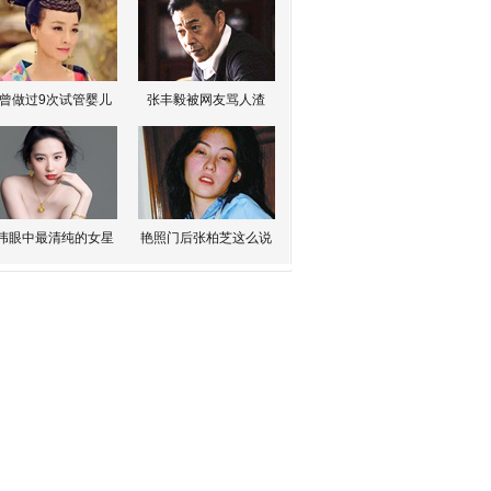
曾做过9次试管婴儿
张丰毅被网友骂人渣
伟眼中最清纯的女星
艳照门后张柏芝这么说