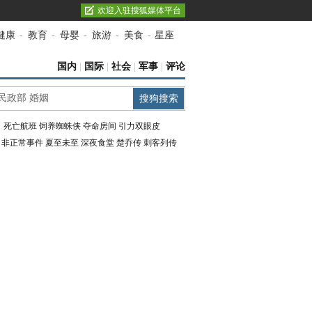
欢迎入驻搜狐媒体平台
健康
-
教育
-
母婴
-
旅游
-
美食
-
星座
国内
|
国际
|
社会
|
军事
|
评论
：
死亡航班
饲养蜘蛛侠
夺命房间
引力双眼皮
：
非正常事件
夏至未至
深夜食堂
楚乔传
刺客列传