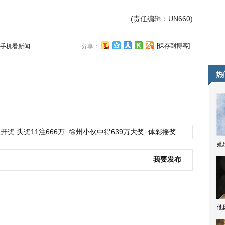
(责任编辑：UN660)
[保存到博客]
手机看新闻
分享：
热
开奖:头奖11注666万
徐州小伙中得639万大奖
体彩摇奖
她
我要发布
他