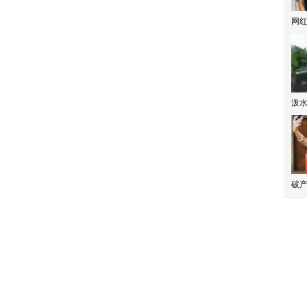
网
泼
破产