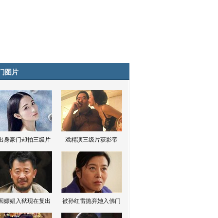
门图片
出身豪门却拍三级片
戏精演三级片获影帝
因嫖娼入狱现在复出
被孙红雷抛弃她入佛门