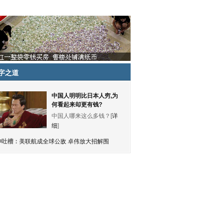
字之道
中国人明明比日本人穷,为
何看起来却更有钱?
中国人哪来这么多钱？[
详
细
]
神吐槽：
美联航成全球公敌 卓伟放大招解围