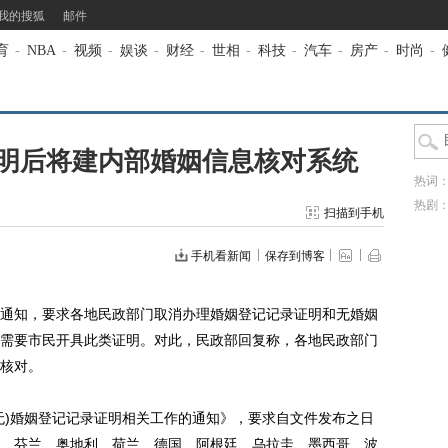
我的搜狐
邮件
育
-
NBA
-
视频
-
娱谈
-
财经
-
世相
-
科技
-
汽车
-
房产
-
时尚
-
明后将建内部婚姻信息核对系统
热词
热剧
扫描到手机
手机看新闻
保存到博客
通知，要求各地民政部门取消办理婚姻登记记录证明和无婚姻
需要市民开具此类证明。对此，民政部回复称，各地民政部门
核对。
)婚姻登记记录证明相关工作的通知》，要求自文件发布之日
、芬兰、奥地利、荷兰、德国、阿根廷、乌拉圭、墨西哥、波