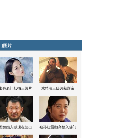
门图片
出身豪门却拍三级片
戏精演三级片获影帝
因嫖娼入狱现在复出
被孙红雷抛弃她入佛门