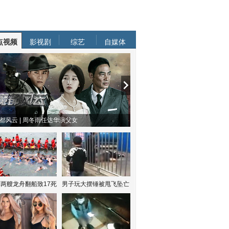
点视频
影视剧
综艺
自媒体
都风云 | 周冬雨任达华演父女
两艘龙舟翻船致17死
男子玩大摆锤被甩飞坠亡