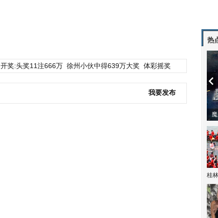
热
开奖:头奖11注666万
徐州小伙中得639万大奖
体彩摇奖
我要发布
潼体验爱情哲学
南方有乔木 | “科创CP”渐入佳境
魔
桂林