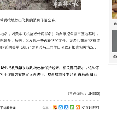
希兵挖地挖出飞机的消息传遍全乡。
她
地名，因美军飞机坠毁传说得名）为自家挖鱼塘平整地基时，
挖越多，后来，又发现一些齿轮状的零件。龙希兵想着“这难道
毁在附近的美军飞机？”龙希兵马上向羊田乡政府报告相关情况，
卓
疑似飞机残骸发现现场已被保护起来。相关部门表示，这些零
将于详细方案制定后再进行。华西城市读本记者 肖莉莉 摄影
(责任编辑：UN660)
[保存到博客]
手机看新闻
分享：