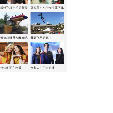
红模特飞机自拍后坠毁
外卖员对小学女生露下体
水节这样玩是作弊好吧
我要飞得更高！
姐妹6-正在热播
女超人2-正在热播