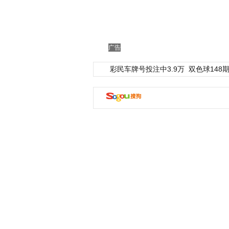
广告
彩民车牌号投注中3.9万
双色球148期
动物系恋人啊 | 钟欣