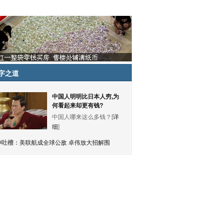
字之道
中国人明明比日本人穷,为
何看起来却更有钱?
中国人哪来这么多钱？[
详
细
]
神吐槽：
美联航成全球公敌 卓伟放大招解围