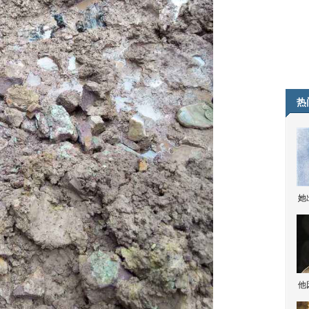
热
她
他