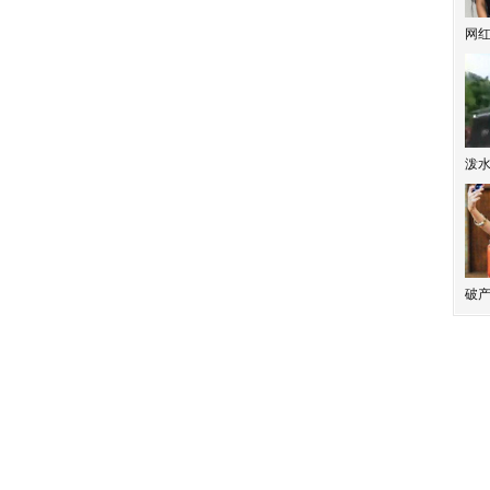
网
泼
破产