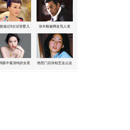
曾做过9次试管婴儿
张丰毅被网友骂人渣
伟眼中最清纯的女星
艳照门后张柏芝这么说