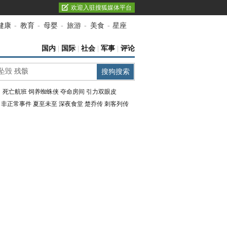
欢迎入驻搜狐媒体平台
健康
-
教育
-
母婴
-
旅游
-
美食
-
星座
国内
|
国际
|
社会
|
军事
|
评论
：
死亡航班
饲养蜘蛛侠
夺命房间
引力双眼皮
：
非正常事件
夏至未至
深夜食堂
楚乔传
刺客列传