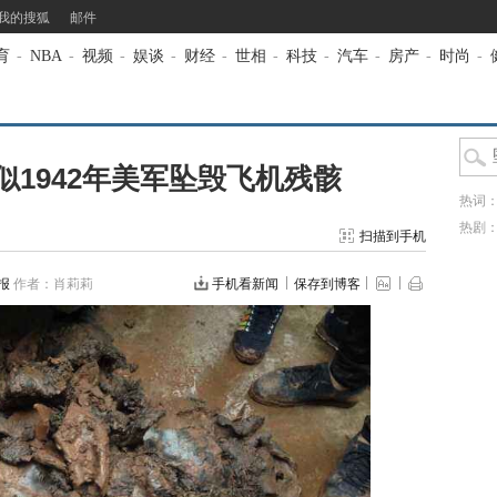
我的搜狐
邮件
育
-
NBA
-
视频
-
娱谈
-
财经
-
世相
-
科技
-
汽车
-
房产
-
时尚
-
1942年美军坠毁飞机残骸
热词
热剧
扫描到手机
报
作者：肖莉莉
手机看新闻
保存到博客