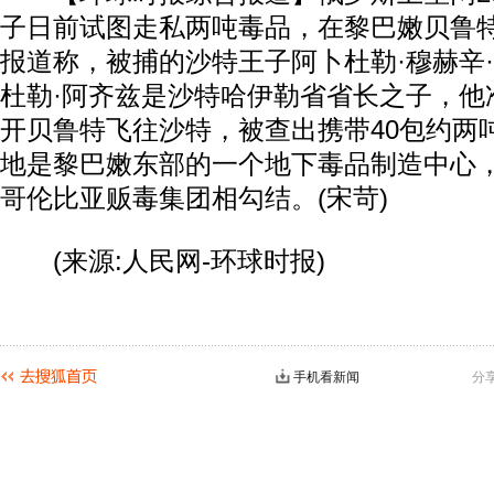
子日前试图走私两吨毒品，在黎巴嫩贝鲁
报道称，被捕的沙特王子阿卜杜勒·穆赫辛·本
杜勒·阿齐兹是沙特哈伊勒省省长之子，他
开贝鲁特飞往沙特，被查出携带40包约两
地是黎巴嫩东部的一个地下毒品制造中心
哥伦比亚贩毒集团相勾结。(宋苛)
(来源:人民网-环球时报)
手机看新闻
分