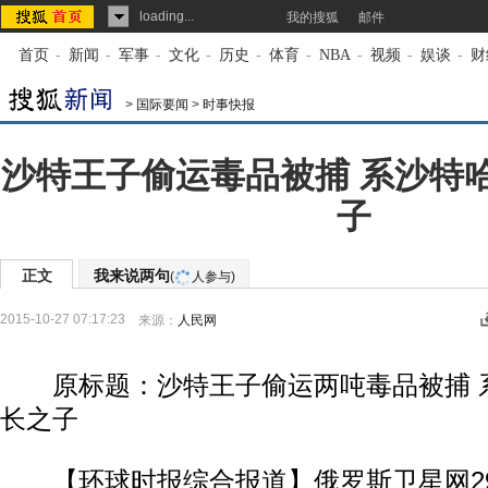
loading...
我的搜狐
邮件
首页
-
新闻
-
军事
-
文化
-
历史
-
体育
-
NBA
-
视频
-
娱谈
-
财
>
国际要闻
>
时事快报
沙特王子偷运毒品被捕 系沙特
子
正文
我来说两句
(
人参与)
2015-10-27 07:17:23
来源：
人民网
原标题：沙特王子偷运两吨毒品被捕 
长之子
【环球时报综合报道】俄罗斯卫星网2