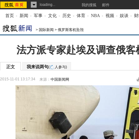
loading...
我的搜狐
邮件
首页
-
新闻
-
军事
-
文化
-
历史
-
体育
-
NBA
-
视频
-
娱谈
-
财
>
国际新闻
>
俄罗斯客机坠毁
法方派专家赴埃及调查俄客
正文
我来说两句
(
人参与)
2015-11-01 13:17:34
来源：
中国新闻网