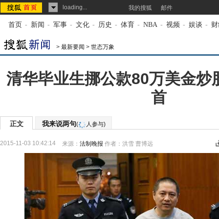
loading...
我的搜狐
邮件
首页
-
新闻
-
军事
-
文化
-
历史
-
体育
-
NBA
-
视频
-
娱谈
-
财
>
最新要闻
>
世态万象
清华毕业生挪公款80万美金炒股
首
正文
我来说两句
(
人参与)
2015-11-03 10:42:14
来源：
法制晚报
作者：洪雪 曹博远