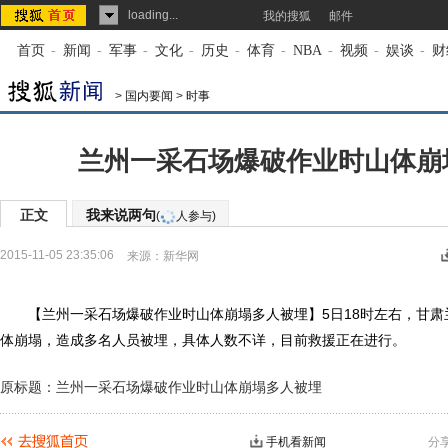
loading...
我的搜狐
邮件
首页
-
新闻
-
军事
-
文化
-
历史
-
体育
-
NBA
-
视频
-
娱谈
-
财
>
国内要闻
>
时事
兰州一采石场爆破作业时山体崩
正文
我来说两句
(
人参与)
2015-11-05 23:35:06
来源：
新华网
【兰州一采石场爆破作业时山体崩塌多人被埋】5日18时左右，甘肃
体崩塌，造成多名人员被埋，具体人数不详，目前救援正在进行。
原标题：兰州一采石场爆破作业时山体崩塌多人被埋
手机看新闻
分