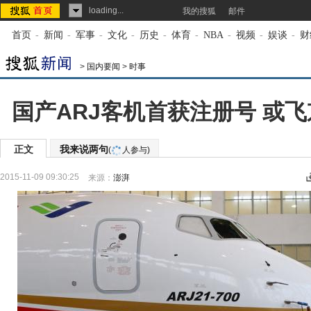
loading...
我的搜狐
邮件
首页
-
新闻
-
军事
-
文化
-
历史
-
体育
-
NBA
-
视频
-
娱谈
-
财
>
国内要闻
>
时事
国产ARJ客机首获注册号 或
正文
我来说两句
(
人参与)
2015-11-09 09:30:25
来源：
澎湃