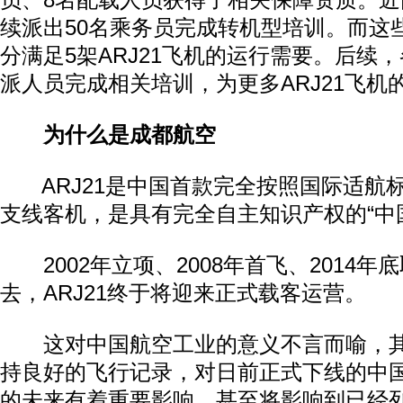
员、8名配载人员获得了相关保障资质。
续派出50名乘务员完成转机型培训。而这
分满足5架ARJ21飞机的运行需要。后续
派人员完成相关培训，为更多ARJ21飞机
为什么是成都航空
ARJ21是中国首款完全按照国际适航
支线客机，是具有完全自主知识产权的“中
动物系恋人啊 | 钟欣潼体验爱情哲学
南方
2002年立项、2008年首飞、2014年
去，ARJ21终于将迎来正式载客运营。
这对中国航空工业的意义不言而喻，其
持良好的飞行记录，对日前正式下线的中国
的未来有着重要影响，甚至将影响到已经