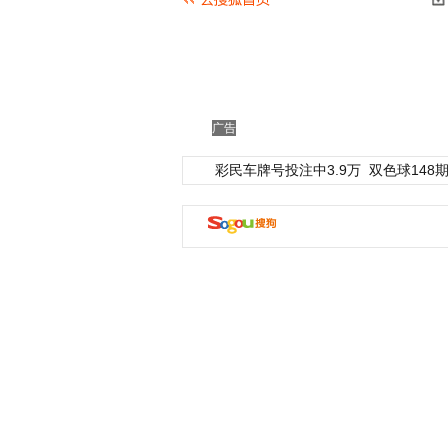
广告
彩民车牌号投注中3.9万
双色球148期