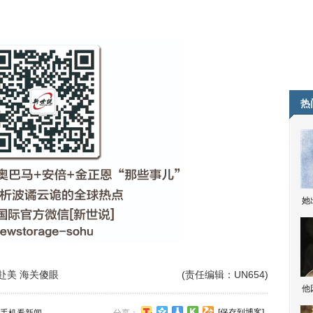
热
她
赴美 海关傻眼
(责任编辑：UN654)
他
[保存到博客]