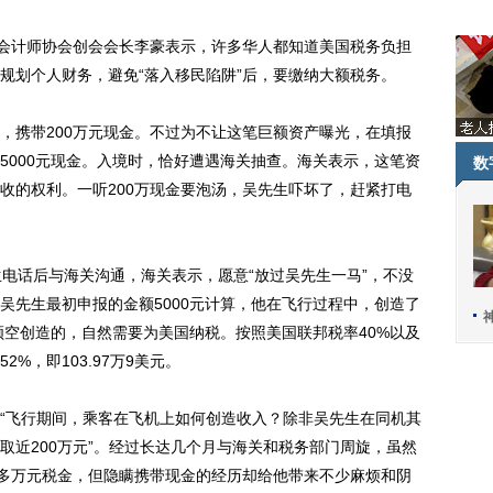
会计师协会创会会长李豪表示，许多华人都知道美国税务负担
规划个人财务，避免“落入移民陷阱”后，要缴纳大额税务。
携带200万元现金。不过为不让这笔巨额资产曝光，在填报
5000元现金。入境时，恰好遭遇海关抽查。海关表示，这笔资
数
收的权利。一听200万现金要泡汤，吴先生吓坏了，赶紧打电
话后与海关沟通，海关表示，愿意“放过吴先生一马”，不没
吴先生最初申报的金额5000元计算，他在飞行过程中，创造了
美国领空创造的，自然需要为美国纳税。按照美国联邦税率40%以及
%，即103.97万9美元。
飞行期间，乘客在飞机上如何创造收入？除非吴先生在同机其
取近200万元”。经过长达几个月与海关和税务部门周旋，虽然
0多万元税金，但隐瞒携带现金的经历却给他带来不少麻烦和阴