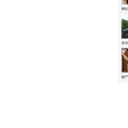
网
泼
破产