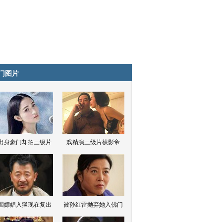
门图片
出身豪门却拍三级片
戏精演三级片获影帝
因嫖娼入狱现在复出
被孙红雷抛弃她入佛门