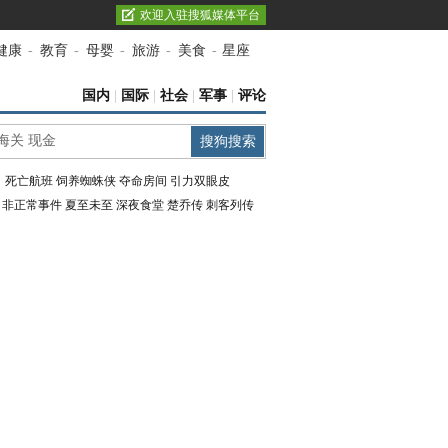
欢迎入驻搜狐媒体平台
健康
-
教育
-
母婴
-
旅游
-
美食
-
星座
国内
|
国际
|
社会
|
军事
|
评论
：
死亡航班
饲养蜘蛛侠
夺命房间
引力双眼皮
：
非正常事件
夏至未至
深夜食堂
楚乔传
刺客列传