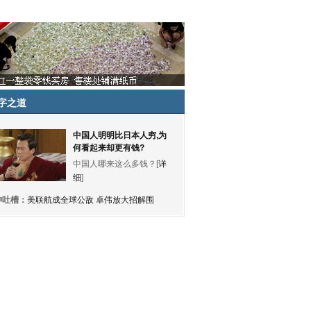
字之道
中国人明明比日本人穷,为
何看起来却更有钱?
中国人哪来这么多钱？[
详
细
]
神吐槽：
美联航成全球公敌 卓伟放大招解围