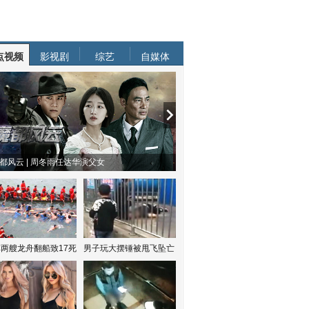
点视频
影视剧
综艺
自媒体
都风云 | 周冬雨任达华演父女
两艘龙舟翻船致17死
男子玩大摆锤被甩飞坠亡