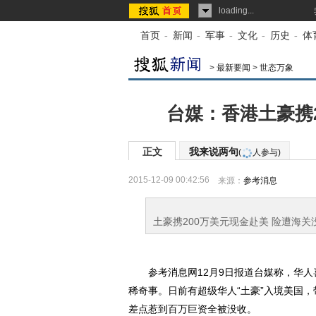
loading...
首页
-
新闻
-
军事
-
文化
-
历史
-
体
>
最新要闻
>
世态万象
台媒：香港土豪携2
正文
我来说两句
(
人参与)
2015-12-09 00:42:56
来源：
参考消息
土豪携200万美元现金赴美 险遭海关
参考消息网12月9日报道台媒称，华人
稀奇事。日前有超级华人“土豪”入境美国，
差点惹到百万巨资全被没收。