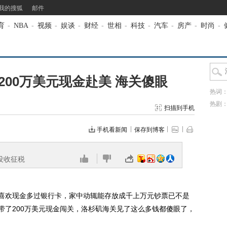
我的搜狐
邮件
育
-
NBA
-
视频
-
娱谈
-
财经
-
世相
-
科技
-
汽车
-
房产
-
时尚
-
00万美元现金赴美 海关傻眼
热词
热剧
扫描到手机
手机看新闻
保存到博客
没收征税
喜欢现金多过银行卡，家中动辄能存放成千上万元钞票已不是
带了200万美元现金闯关，洛杉矶海关见了这么多钱都傻眼了，