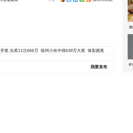
手机看新闻
分享：
她
开奖:头奖11注666万
徐州小伙中得639万大奖
体彩摇奖
卓
我要发布