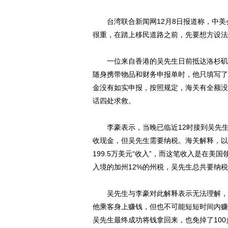
台湾联合新闻网12月8日报道称，中美
很重，在踏上移民道路之前，先要想方设法
一位来自香港的吴先生日前抵达洛杉矶，
随身携带物品和财务申报单时，他只填写了
金没有如实申报，按照规定，海关有全额没
话四处求救。
李豪表示，当晚已临近12时接到吴先生电
收现金，但吴先生需要纳税。海关解释，以
199.5万美元“收入”，而这笔收入是在
入境的加州12%的州税，吴先生总共要纳税52
吴先生与李豪对此解释表示无法理解，“
他乘客身上赚钱，但也不可能短短时间内赚
吴先生最终成功将钱拿回来，也免掉了10