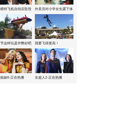
红模特飞机自拍后坠毁
外卖员对小学女生露下体
水节这样玩是作弊好吧
我要飞得更高！
姐妹6-正在热播
女超人2-正在热播