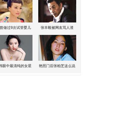
曾做过9次试管婴儿
张丰毅被网友骂人渣
伟眼中最清纯的女星
艳照门后张柏芝这么说