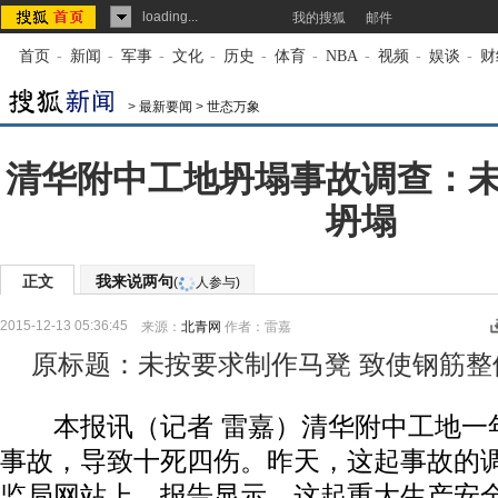
loading...
我的搜狐
邮件
首页
-
新闻
-
军事
-
文化
-
历史
-
体育
-
NBA
-
视频
-
娱谈
-
财
>
最新要闻
>
世态万象
清华附中工地坍塌事故调查：
坍塌
正文
我来说两句
(
人参与)
2015-12-13 05:36:45
来源：
北青网
作者：雷嘉
原标题：未按要求制作马凳 致使钢筋整
本报讯（记者 雷嘉）清华附中工地一
事故，导致十死四伤。昨天，这起事故的
监局网站上。报告显示，这起重大生产安