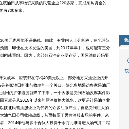
在该油田从事物资采购的民营企业220多家，完成采购资金的
仍有700多家。
0美元也可能不是底线。由此，有业内人士分析称，在全球范
我
预测，即使在技术发达的美国，到2017年年中，也可能有三分
倒闭或重组。因为，这部分石油企业要存活，国际油价起码要
采成本，应该都在每桶40美元以上，部分地方采油企业的开
应该是各家油田扩张与收缩的一个关口。陕北多地采访多家采油厂
家大油田的扩张速度就降了下来，一个因素是受到石油反腐案件影
因素就是从2015年以来的原油价格大跳水，这更是让采油企业
以陕北民营油服企业为代表的众多油服产业，自然受到巨大的
大油气田公司收缩战线，从而挤压了民营油服市场的事件。来
者，2014年他与多个合伙人投资千余万元准备进入油气井工程