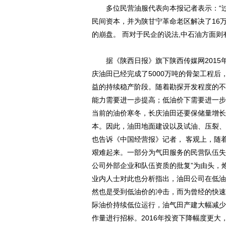
多位民营油服代表向本报记者表示：“过去
民间资本，并为陕甘宁革命老区解决了16
的崩盘。 而对于民企的说法,中石油方面则
据《陕西日报》旗下陕西传媒网2015年
庆油田已经完成了5000万吨的骨架工程
益的持续稳产阶段。随着勘探开发程度的不
能力需要进一步提高；低油价下需要进一步
当前的油价寒冬，长庆油田还要保储量增长
本。因此，油田地面建设以及试油、压裂、
也告诉《中国经营报》记者， 客观上，随
艰难起来。一部分为气田服务的民营队伍失
公司外部企业和队伍资质的批复”为由头，
业内人士对此也分析指出，油田公司在低油
然也是受到低油价的冲击，而为曾经的快速
际油价持续低位运行，油气田产建大幅减少
作量进行招标。2016年投资下降幅度更大