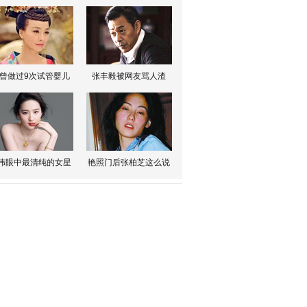
曾做过9次试管婴儿
张丰毅被网友骂人渣
伟眼中最清纯的女星
艳照门后张柏芝这么说