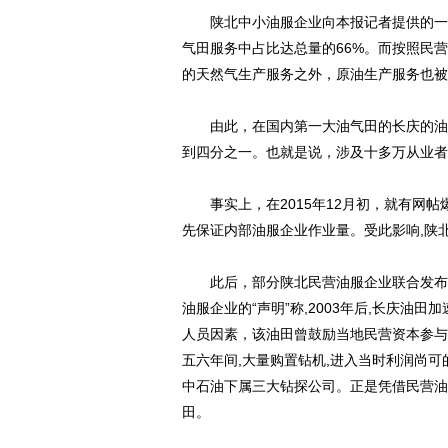
陕北中小油服企业向本报记者提供的一份
气田服务中占比达总量的66%。而按照民
的天然气生产服务之外，原油生产服务也被
由此，在国内第一大油气田的长庆的油气
到四分之一。也就是说，涉及十多万从业者
事实上，在2015年12月初，就有网帖
先保证内部油服企业作业量。受此影响,陕
此后，部分陕北民营油服企业联合发布声
油服企业的“声明”称,2003年后,长庆
人员因素，该油田曾鼓励当地民营资本参与
五六年间,大量购置钻机,进入当时利润尚
中石油下属三大钻探公司。正是凭借民营油
田。