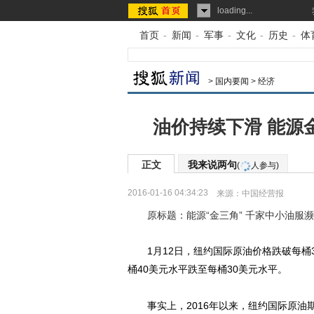
loading...
首页
-
新闻
-
军事
-
文化
-
历史
-
体
>
国内要闻
>
经济
油价持续下滑 能源
正文
我来说两句
(
人参与)
2016-01-16 04:34:23
来源：
中国经营报
原标题：能源“金三角” 千家中小油服
1月12日，纽约国际原油价格跌破每桶3
桶40美元水平跌至每桶30美元水平。
事实上，2016年以来，纽约国际原油期货