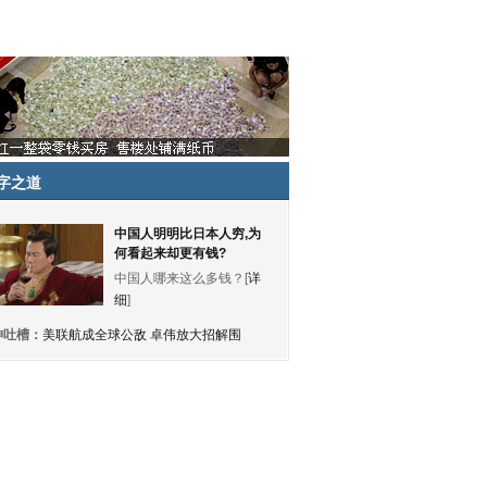
字之道
中国人明明比日本人穷,为
何看起来却更有钱?
中国人哪来这么多钱？[
详
细
]
神吐槽：
美联航成全球公敌 卓伟放大招解围