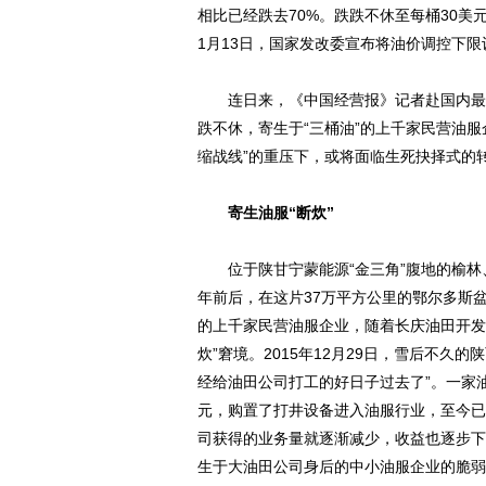
相比已经跌去70%。跌跌不休至每桶30
1月13日，国家发改委宣布将油价调控下限
连日来，《中国经营报》记者赴国内最大
跌不休，寄生于“三桶油”的上千家民营油
缩战线”的重压下，或将面临生死抉择式的
寄生油服“断炊”
位于陕甘宁蒙能源“金三角”腹地的榆林、
年前后，在这片37万平方公里的鄂尔多斯
的上千家民营油服企业，随着长庆油田开发
炊”窘境。2015年12月29日，雪后不
经给油田公司打工的好日子过去了”。一家油
元，购置了打井设备进入油服行业，至今已
司获得的业务量就逐渐减少，收益也逐步下
生于大油田公司身后的中小油服企业的脆弱