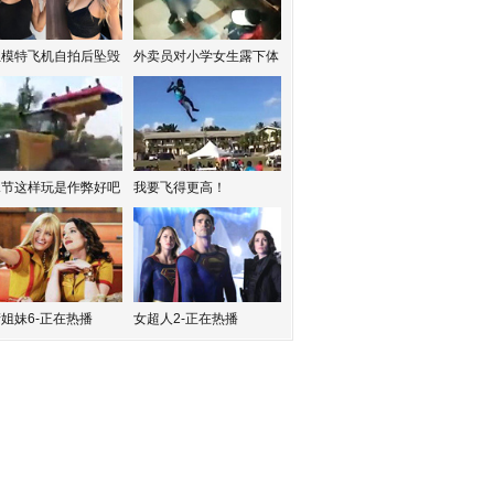
红模特飞机自拍后坠毁
外卖员对小学女生露下体
水节这样玩是作弊好吧
我要飞得更高！
姐妹6-正在热播
女超人2-正在热播