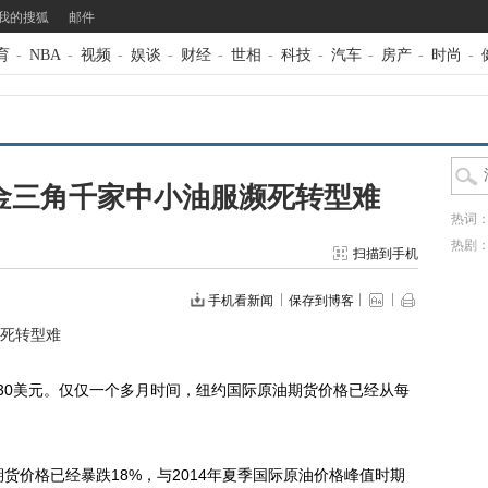
我的搜狐
邮件
育
-
NBA
-
视频
-
娱谈
-
财经
-
世相
-
科技
-
汽车
-
房产
-
时尚
-
金三角千家中小油服濒死转型难
热词
热剧
扫描到手机
手机看新闻
保存到博客
濒死转型难
0美元。仅仅一个多月时间，纽约国际原油期货价格已经从每
价格已经暴跌18%，与2014年夏季国际原油价格峰值时期