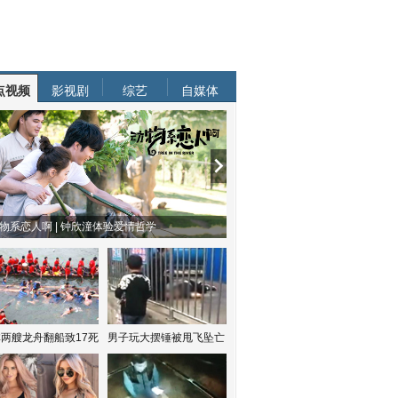
点视频
影视剧
综艺
自媒体
物系恋人啊 | 钟欣潼体验爱情哲学
南方有乔木 | “科创CP”渐入佳境
两艘龙舟翻船致17死
男子玩大摆锤被甩飞坠亡