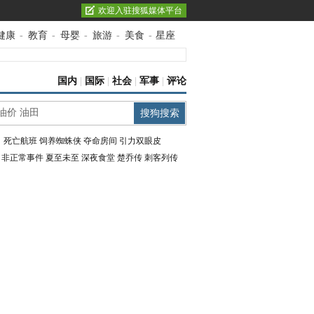
欢迎入驻搜狐媒体平台
健康
-
教育
-
母婴
-
旅游
-
美食
-
星座
国内
|
国际
|
社会
|
军事
|
评论
：
死亡航班
饲养蜘蛛侠
夺命房间
引力双眼皮
：
非正常事件
夏至未至
深夜食堂
楚乔传
刺客列传