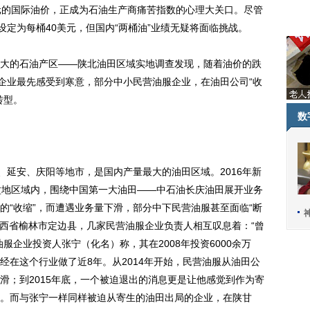
美元的国际油价，正成为石油生产商痛苦指数的心理大关口。尽管
设定为每桶40美元，但国内“两桶油”业绩无疑将面临挑战。
的石油产区——陕北油田区域实地调查发现，随着油价的跌
服企业最先感受到寒意，部分中小民营油服企业，在油田公司“收
转型。
数
延安、庆阳等地市，是国内产量最大的油田区域。2016年新
盆地区域内，围绕中国第一大油田——中石油长庆油田展开业务
的“收缩”，而遭遇业务量下滑，部分中下民营油服甚至面临“断
久的陕西省榆林市定边县，几家民营油服企业负责人相互叹息着：“曾
服企业投资人张宁（化名）称，其在2008年投资6000余万
经在这个行业做了近8年。从2014年开始，民营油服从油田公
滑；到2015年底，一个被迫退出的消息更是让他感觉到作为寄
。而与张宁一样同样被迫从寄生的油田出局的企业，在陕甘