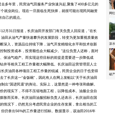
多年里，民营油气田服务产业快速兴起,聚集了400多亿元的
万个就业岗位。现在一旦面临生死抉择，就很可能出现民间融资
网
有自己的观点。
12月31日报道，长庆油田开发部门有关负责人回应道，“在长
后，油田从油气产量快速攀升的发展阶段，转变为更加重视质量效
泼
断深入，资源品位持续下降，油气开发精细化水平和技术创新
控制投资成本，投资额也会大幅减少。”这位负责人还称，面对
、保油气稳产。而实现这些目标的前提是需要进一步降低成
钻井等相关工程工作量都大幅降低。长庆油田运营管理层人士
着长庆油田各种项目工程工作量的锐减，民营企业的日子也变得
破产
去了长庆这一“金饭碗”，因此有人在网上发帖以“关于长庆油田
炮制出“国进民退”的舆论。实际上，这显然是一种夸张和曲解。
价的现实下，不得不压缩地面工程，以降低成本。油服企业自
膨胀而买单。长庆油田油服招标负责人还表示，长庆油田在国
的情况下，仍然充分考虑民营企业的生存发展，拿出相当的工
，但仍拿出56%的工作量进行招标。数据显示，该油田2016年