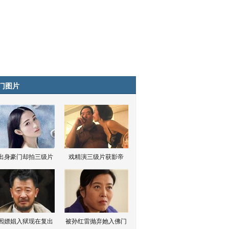
门图片
出身豪门却拍三级片
戏精演三级片获影帝
因嫖娼入狱现在复出
被孙红雷抛弃她入佛门