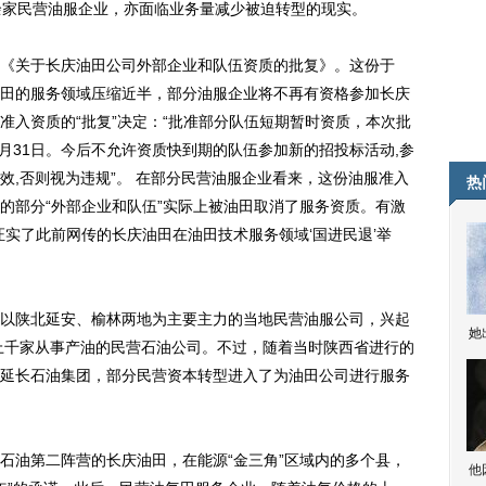
00余家民营油服企业，亦面临业务量减少被迫转型的现实。
关于长庆油田公司外部企业和队伍资质的批复》。这份于
油气田的服务领域压缩近半，部分油服企业将不再有资格参加长庆
准入资质的“批复”决定：“批准部分队伍短期暂时资质，本次批
3月31日。今后不允许资质快到期的队伍参加新的招投标活动,参
效,否则视为违规”。 在部分民营油服企业看来，这份油服准入
热
的部分“外部企业和队伍”实际上被油田取消了服务资质。有激
证实了此前网传的长庆油田在油田技术服务领域‘国进民退’举
陕北延安、榆林两地为主要主力的当地民营油服公司，兴起
她
有上千家从事产油的民营石油公司。不过，随着当时陕西省进行的
延长石油集团，部分民营资本转型进入了为油田公司进行服务
油第二阵营的长庆油田，在能源“金三角”区域内的多个县，
他