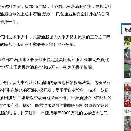
资料显示，从2005年起，上述陕北民营油服企业，在长庆油
营油服自称的上述中石油“新政”，民营企业被完全排斥在该公司
卡掉一半。
热
田技术服务中，民营油服提供的服务将由原来的三分之二降
的民营油服企业将亦失去大部分的业务量。
爆料称中石油集团长庆油田决定提高民营油服企业准入资质,优
北地区上千家民营油服企业16万人一夜之间丢了饭碗。
动
明，认为中石油长庆油田的做法违反招投标法规。这份民营
油田加速扩张在陕北的石油勘探开发，受限于自身设备、技术、队伍
油田服务,并承诺以带动当地民营经济。民营油服企业在随后的
可的油服产业。据称，民营油服鼎盛时期拥有钻机数量甚至超过
桂林
服的助推，长庆油田一举建成年产5000万吨的世界级大油气