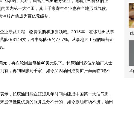
0年”的承诺。此后，民营油气田服务企业，随着油气价格的上
级别的国内第一大油田，其上千家寄生企业也在当地形成气候。
民营油服产值成为百亿元级别。
业涉及工程、物资采购和服务领域。2015年，在该油田从事
她
队伍3144支，占中标队伍的77.7%。从事地面工程的民营企
%。
元，再次轮回至每桶40美元以下。长庆油田多位采油厂人士
到有，再到膨胀到千家，如今又因油田控制扩张而面临“吃不
卓
示，长庆油田能在短短几年时间内建成中国第一大油气田，
来提供低廉优质的服务是分不开的，如今原油市场不济，油田