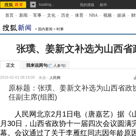
loading...
我的搜狐
邮件
首页
-
新闻
-
军事
-
文化
-
历史
-
体育
-
NBA
-
视频
-
娱谈
-
财
>
国内要闻
>
时事
张璞、姜新文补选为山西省
正文
我来说两句
(
人参与)
2016-02-01 08:19:00
来源：
人民网
原标题：张璞、姜新文补选为山西省政
任副主席(组图)
人民网北京2月1日电（唐嘉艺）据《山
月30日，山西省政协十一届四次会议圆满
幕。会议通过了关于李雁红同志因年龄原