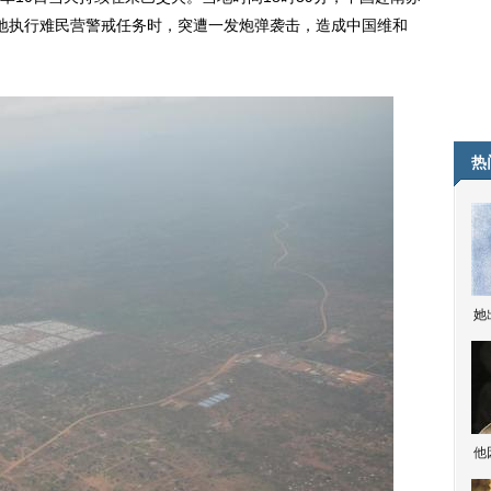
地执行难民营警戒任务时，突遭一发炮弹袭击，造成中国维和
热
她
他