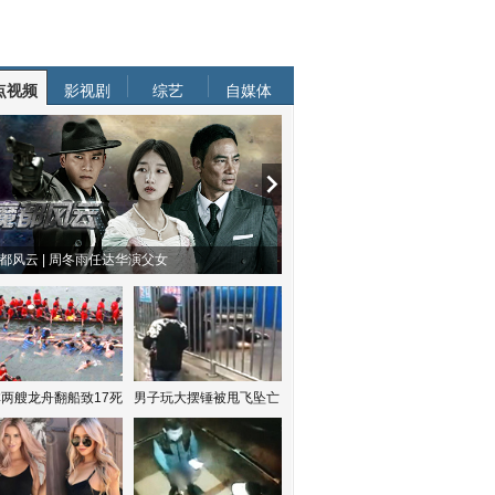
点视频
影视剧
综艺
自媒体
都风云 | 周冬雨任达华演父女
两艘龙舟翻船致17死
男子玩大摆锤被甩飞坠亡