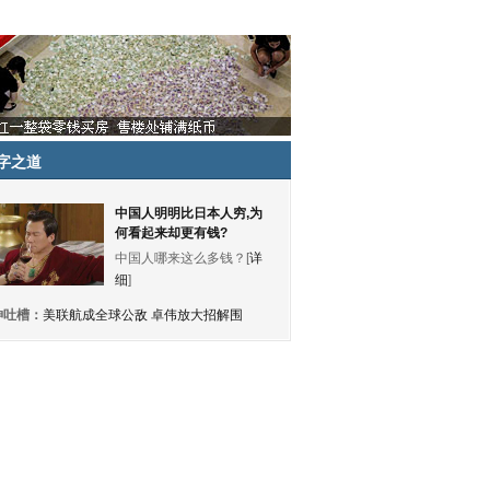
字之道
中国人明明比日本人穷,为
何看起来却更有钱?
中国人哪来这么多钱？[
详
细
]
神吐槽：
美联航成全球公敌 卓伟放大招解围