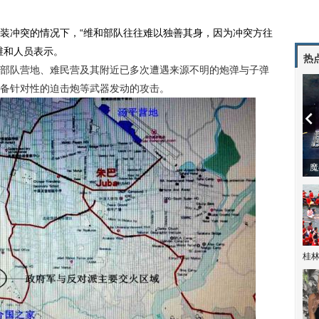
冲突的情况下，“维和部队往往难以独善其身，因为冲突方往
维和人员表示。
热
队营地、难民营及其附近已多次遭遇来源不明的炮弹与子弹
备针对性的迫击炮等武器发动的攻击。
潼体验爱情哲学
南方有乔木 | “科创CP”渐入佳境
魔
桂林