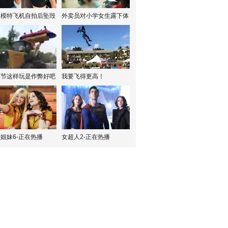
红模特飞机自拍后坠毁
外卖员对小学女生露下体
水节这样玩是作弊好吧
我要飞得更高！
姐妹6-正在热播
女超人2-正在热播