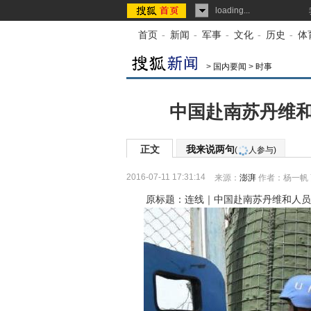
loading...
首页
-
新闻
-
军事
-
文化
-
历史
-
体
>
国内要闻
>
时事
中国赴南苏丹维和
正文
我来说两句
(
人参与)
2016-07-11 17:31:14
来源：
澎湃
作者：杨一帆
原标题：连线｜中国赴南苏丹维和人员