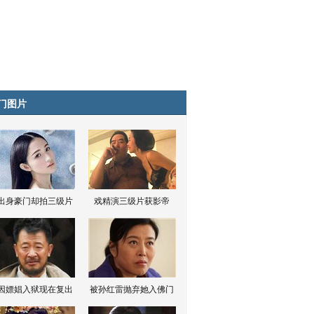
门图片
出身豪门却拍三级片
戏精演三级片获影帝
因嫖娼入狱现在复出
被孙红雷抛弃她入佛门