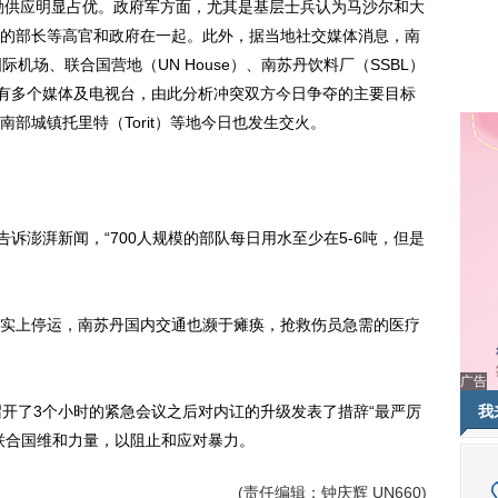
勤供应明显占优。政府军方面，尤其是基层士兵认为马沙尔和大
的部长等高官和政府在一起。此外，据当地社交媒体消息，南
机场、联合国营地（UN House）、南苏丹饮料厂（SSBL）
近有多个媒体及电视台，由此分析冲突双方今日争夺的主要目标
部城镇托里特（Torit）等地今日也发生交火。
澎湃新闻，“700人规模的部队每日用水至少在5-6吨，但是
上停运，南苏丹国内交通也濒于瘫痪，抢救伤员急需的医疗
广告
开了3个小时的紧急会议之后对内讧的升级发表了措辞“最严厉
我
联合国维和力量，以阻止和应对暴力。
(责任编辑：钟庆辉 UN660)