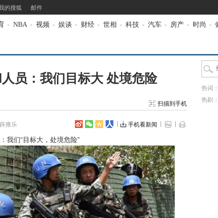
我的搜狐
邮件
育
-
NBA
-
视频
-
娱谈
-
财经
-
世相
-
科技
-
汽车
-
房产
-
时尚
-
人员：我们目标大 处境危险
热词
热剧
扫描到手机
 薛雍乐
手机看新闻
：我们“目标大，处境危险”