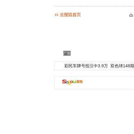
广告
彩民车牌号投注中3.9万
双色球148期