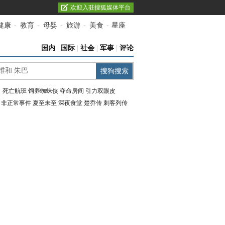
欢迎入驻搜狐媒体平台
健康
-
教育
-
母婴
-
旅游
-
美食
-
星座
国内
|
国际
|
社会
|
军事
|
评论
：
死亡航班
饲养蜘蛛侠
夺命房间
引力双眼皮
：
非正常事件
夏至未至
深夜食堂
楚乔传
刺客列传