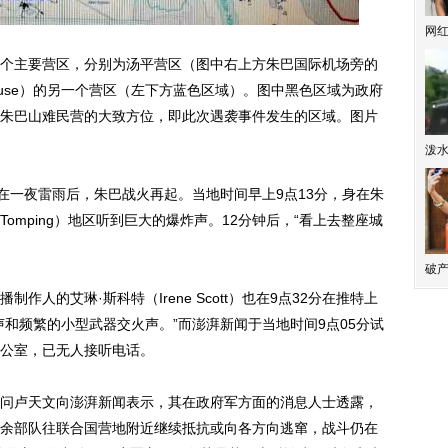
网
主要营区，分别为汤平营区（图中右上方朱巴国际机场旁的
House）的另一个营区（左下方蓝色区域）。图中黑色区域为政府
朱巴山难民营的大致方位，即此次遇袭事件发生的区域。图片
泼
一夜雷雨后，朱巴战火再起。当地时间早上9点13分，身在朱
omping）地区听到巨大的爆炸声。12分钟后，“看上去整座城
破产
的艾琳·斯科特（Irene Scott）也在9点32分在推特上
和频繁的小型武器交火声。”而澎湃新闻于当地时间9点05分试
公室，已无人接听电话。
卢天文向澎湃新闻表示，其在政府军方面的消息人士透露，
余部队往联合国营地附近继续抵抗或向各方向逃窜，战斗仍在