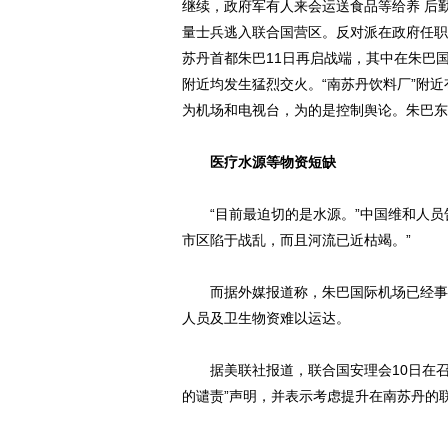
继续，政府军有人来会运送食品等给养 后
量士兵逃入联合国营区。反对派在政府任职
苏丹首都朱巴11日再启战端，其中在朱巴国际
附近均发生猛烈交火。“南苏丹饮料厂”附
为机场和电视台，为的是控制舆论。朱巴东南
医疗水源等物资短缺
“目前最迫切的是水源。”中国维和人员告诉
市区陷于战乱，而且河流已近枯竭。”
而据外媒报道称，朱巴国际机场已经事实
人员及卫生物资难以运达。
据美联社报道，联合国安理会10日在召
的谴责”声明，并表示考虑提升在南苏丹的