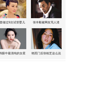
曾做过9次试管婴儿
张丰毅被网友骂人渣
伟眼中最清纯的女星
艳照门后张柏芝这么说