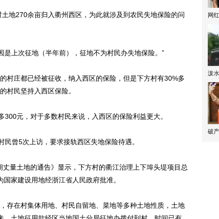
土地270余亩归入衢州西区，为此就涉及到农民失地保险的问
网
是上次征地（半年前），征地不为村民办失地保险。”
泼
村庄都已经被征收，纳入西区的保险，但是下方村有30%多
的村民坚持入西区保险。
300元，对于多数村民来说，入西区的保险利益更大。
破产
村村民曾5次上访，要求接轨西区失地保险待遇。
期丈量土地的通告》显示，下方村的衢江治理上下埠头堤项目总
用地转为国家建设用地经浙江省人民政府批准。
存在村集体用地、村民自留地、菜地等多种土地性质，土地
来，土地征用款经区当地国土分局征地办拨付到村，时间已有