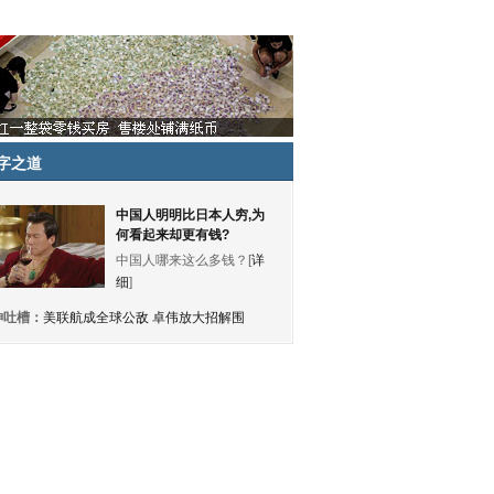
字之道
中国人明明比日本人穷,为
何看起来却更有钱?
中国人哪来这么多钱？[
详
细
]
神吐槽：
美联航成全球公敌 卓伟放大招解围