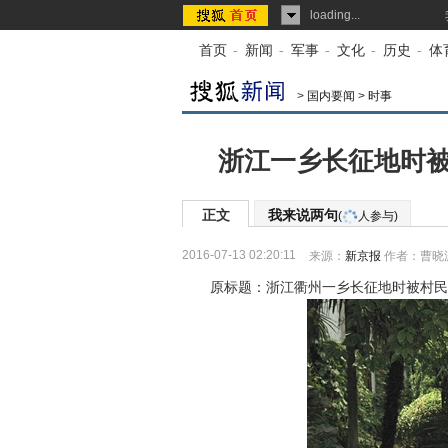
loading...
首页
-
新闻
-
军事
-
文化
-
历史
-
体
>
国内要闻
>
时事
浙江一乡长征地时被
正文
我来说两句
(
人参与)
2016-07-13 02:20:11
来源：
新京报
作者：曹晓
原标题：浙江衢州一乡长征地时被村民