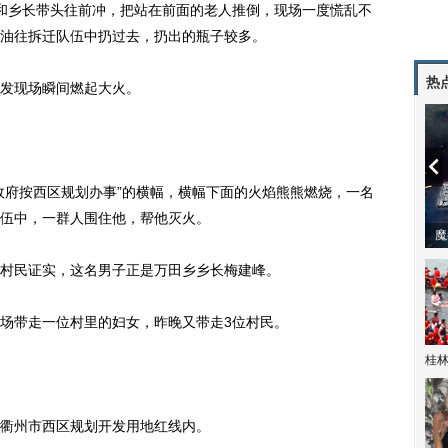
乡长带头往前冲，把站在前面的老人推倒，现场一度慌乱不
油往拆迁队伍中扔过去，扔出的瓶子较多。
热
发现场瞬间燃起大火。
府按西区规划办事”的横幅，横幅下面的火焰熊熊燃烧，一名
伍中，一群人围住他，帮他灭火。
潼体验爱情哲学
南方有乔木 | “科创CP”渐入佳境
魔
民证实，这名男子正是万田乡乡长梅建峰。
带走一位村里的妇女，昨晚又带走3位村民。
桂林
衢州市西区规划开发用地红线内。