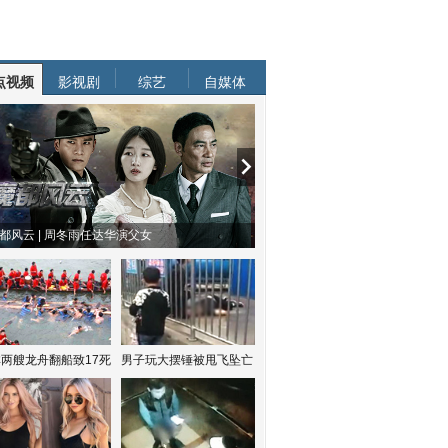
点视频
影视剧
综艺
自媒体
都风云 | 周冬雨任达华演父女
两艘龙舟翻船致17死
男子玩大摆锤被甩飞坠亡