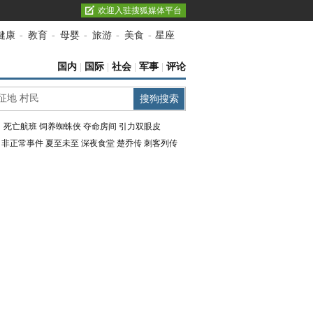
欢迎入驻搜狐媒体平台
健康
-
教育
-
母婴
-
旅游
-
美食
-
星座
国内
|
国际
|
社会
|
军事
|
评论
：
死亡航班
饲养蜘蛛侠
夺命房间
引力双眼皮
：
非正常事件
夏至未至
深夜食堂
楚乔传
刺客列传