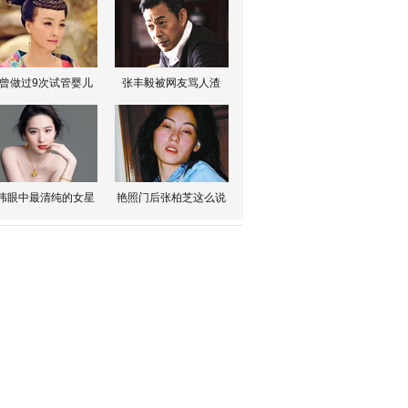
曾做过9次试管婴儿
张丰毅被网友骂人渣
伟眼中最清纯的女星
艳照门后张柏芝这么说