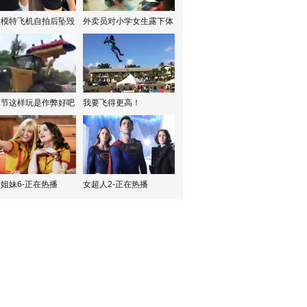
红模特飞机自拍后坠毁
外卖员对小学女生露下体
水节这样玩是作弊好吧
我要飞得更高！
姐妹6-正在热播
女超人2-正在热播