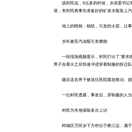
该村民说，9点多的时候，乡党委书记和
堪，有村民将事先准备好的矿泉水瓶装上汽
地上的蜡烛，钱纸，引发的火苗，让事
乡长被丢汽油瓶引发燃烧
一段现场视频显示，村民打出了“要求政
男子在着火之后快速冲进穿着制服的拆迁队
动物系恋人啊 | 钟欣
随后这名男子被送往医院紧急救治。据村
一位村民透露，事发后，穿制服的人当场
村民为失地保险多次上访
柯城区万田乡下方村位于衢江边，属于