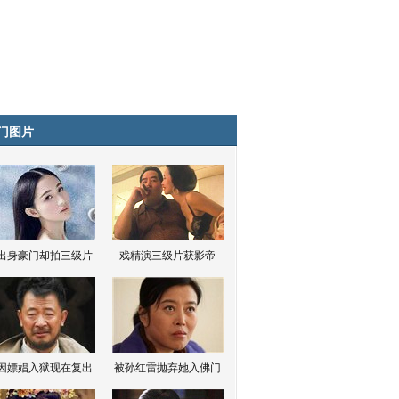
门图片
出身豪门却拍三级片
戏精演三级片获影帝
因嫖娼入狱现在复出
被孙红雷抛弃她入佛门