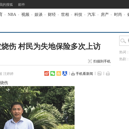
我的搜狐
邮件
育
-
NBA
-
视频
-
娱谈
-
财经
-
世相
-
科技
-
汽车
-
房产
-
时尚
-
烧伤 村民为失地保险多次上访
热词
热剧
扫描到手机
波 汪婷婷
手机看新闻
烧伤