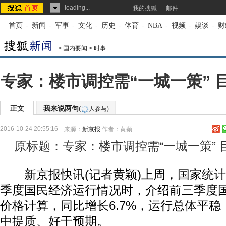
loading...
我的搜狐
邮件
首页
-
新闻
-
军事
-
文化
-
历史
-
体育
-
NBA
-
视频
-
娱谈
-
财
>
国内要闻
>
时事
专家：楼市调控需“一城一策” 
正文
我来说两句
(
人参与)
2016-10-24 20:55:16
来源：
新京报
作者：黄颖
原标题：专家：楼市调控需“一城一策”
新京报快讯(记者黄颖)上周，国家统计局
季度国民经济运行情况时，介绍前三季度
价格计算，同比增长6.7%，运行总体平
中提质、好于预期。