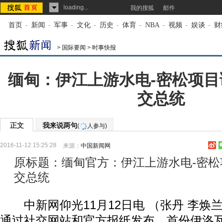
loading...
我的搜狐
邮件
首页
-
新闻
-
军事
-
文化
-
历史
-
体育
-
NBA
-
视频
-
娱谈
-
财
>
国际要闻
>
时事快报
缅甸：伊江上游水电-密松项
交总统
正文
我来说两句
(
人参与)
2016-11-12 15:25:28
来源：
中国新闻网
原标题：缅甸官方：伊江上游水电-密
交总统
中新网仰光11月12日电 （张丹 李焕兰
通过社交网站和官方报纸发布，首份伊洛瓦