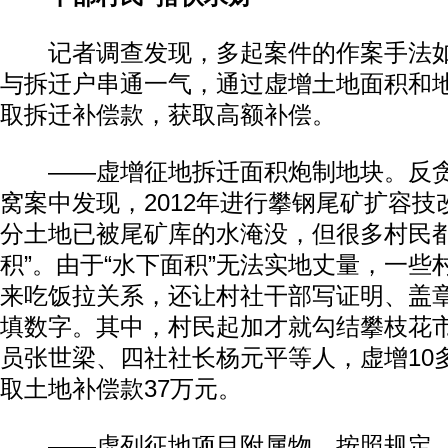
记者调查发现，多起案件的作案手法如
与拆迁户串通一气，通过虚增土地面积和
取拆迁补偿款，获取高额补偿。
——虚增征地拆迁面积炮制地块。反贪
窝案中发现，2012年进行攀钢尾矿扩容
分土地已被尾矿库的水淹没，但很多村民都
积”。由于“水下面积”无法实地丈量，一些
来吃饭拉关系，还让村社干部写证明、盖
填数字。其中，村民起加才就勾结攀枝花
员张世梁、四社社长杨元平等人，虚增10多
取土地补偿款37万元。
——虚列征地项目附属物。按照规定，