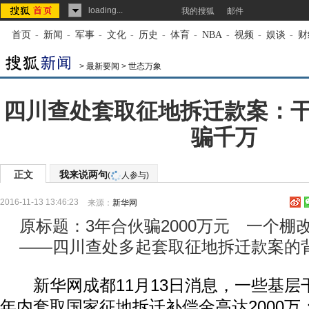
loading...
我的搜狐
邮件
首页
-
新闻
-
军事
-
文化
-
历史
-
体育
-
NBA
-
视频
-
娱谈
-
财
>
最新要闻
>
世态万象
四川查处套取征地拆迁款案：
骗千万
正文
我来说两句
(
人参与)
2016-11-13 13:46:23
来源：
新华网
原标题：3年合伙骗2000万元 一个棚改
——四川查处多起套取征地拆迁款案的
新华网成都11月13日消息，一些基层
年内套取国家征地拆迁补偿金高达2000