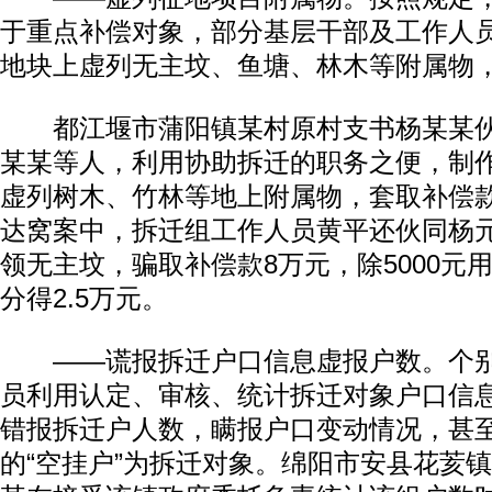
于重点补偿对象，部分基层干部及工作人
地块上虚列无主坟、鱼塘、林木等附属物
都江堰市蒲阳镇某村原村支书杨某某伙
某某等人，利用协助拆迁的职务之便，制
虚列树木、竹林等地上附属物，套取补偿款
达窝案中，拆迁组工作人员黄平还伙同杨
领无主坟，骗取补偿款8万元，除5000元
动物系恋人啊 | 钟欣潼体验爱情哲学
南方
分得2.5万元。
——谎报拆迁户口信息虚报户数。个别
员利用认定、审核、统计拆迁对象户口信
错报拆迁户人数，瞒报户口变动情况，甚
的“空挂户”为拆迁对象。绵阳市安县花荄