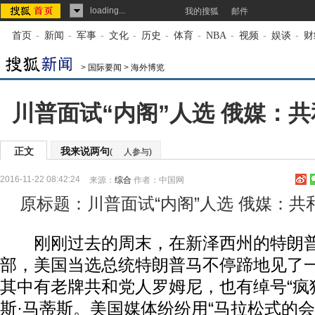
loading...
我的搜狐
邮件
首页
-
新闻
-
军事
-
文化
-
历史
-
体育
-
NBA
-
视频
-
娱谈
-
财
>
国际要闻
>
海外博览
川普面试“内阁”人选 俄媒：
正文
我来说两句
(
人参与)
2016-11-22 08:42:24
来源：
综合
作者：中国网
原标题：川普面试“内阁”人选 俄媒：共
刚刚过去的周末，在新泽西州的特朗普
部，美国当选总统特朗普马不停蹄地见了一
其中有老牌共和党人罗姆尼，也有绰号“疯
斯·马蒂斯。美国媒体纷纷用“马拉松式的会面