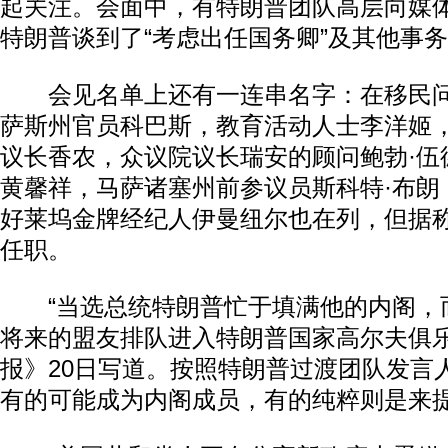
起关注。会面中，有特朗普团队高层向媒
特朗普谈到了“考虑出任国务卿”及其他事
会见名单上还有一连串名字：在移民问
萨斯州官员科巴斯，教育活动人士李洋姬
议长香农，众议院议长瑞安的顾问鲍勃·伍
黄馨祥，马萨诸塞州前参议员斯科特·布朗
好莱坞金牌经纪人伊曼纽尔也在列，但据
动物系恋人啊 | 钟欣潼体验爱情哲学
南方
任职。
“当选总统特朗普忙于填满他的内阁，
将来的盟友排队进入特朗普国家高尔夫俱乐
报》20日写道。按照特朗普过渡团队发言
有的可能成为内阁成员，有的纯粹则是来