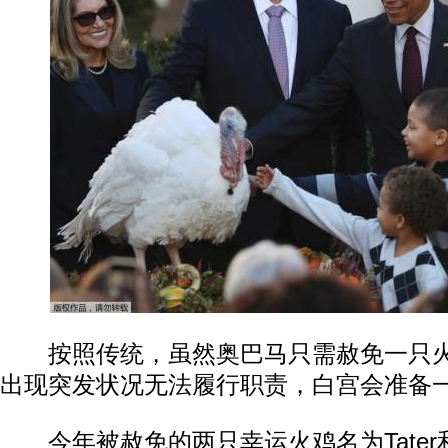
动物系恋人啊 | 钟欣潼体验爱情哲学
南方
按照传统，虽然奥巴马只需赦免一只火
出现突发状况无法履行职责，白宫会准备一
今年被赦免的两只幸运火鸡名为Tater和