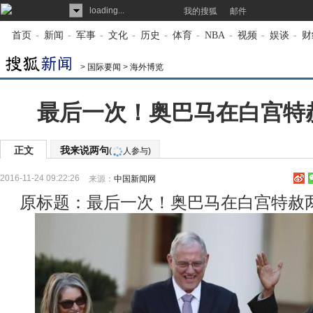
loading...
我的搜狐
邮件
首页
-
新闻
-
军事
-
文化
-
历史
-
体育
-
NBA
-
视频
-
娱谈
-
财
>
国际要闻
>
海外博览
最后一次！奥巴马在白宫特
正文
我来说两句
(
人参与)
2016-11-24 09:22:26
来源：
中国新闻网
原标题：最后一次！奥巴马在白宫特赦