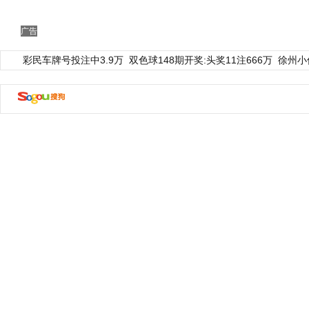
广告
彩民车牌号投注中3.9万
双色球148期开奖:头奖11注666万
徐州小
动物系恋人啊 | 钟欣潼体验爱情哲学
南方