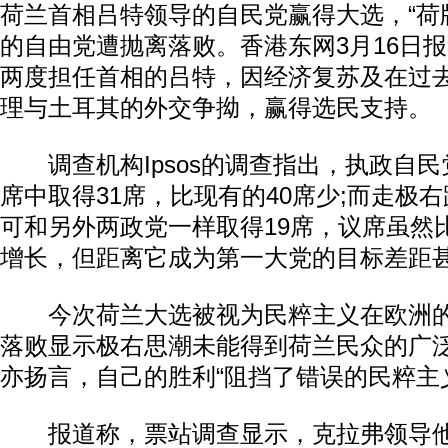
荷兰首相吕特领导的自民党赢得大选，“荷
的自由党遭抛离落败。香港东网3月16日
两度担任首相的吕特，因经济复苏及在过
理与土耳其的外交争拗，赢得选民支持。
调查机构Ipsos的调查指出，执政自民党
席中取得31席，比现有的40席少;而走极
可和另外两政党一样取得19席，议席虽然
增长，但距离它成为第一大党的目标差距
今次荷兰大选被视为民粹主义在欧洲的
落败显示极右思潮未能得到荷兰民众的广
亦扬言，自己的胜利“阻挡了错误的民粹主
报道称，票站调查显示，克拉弗领导他