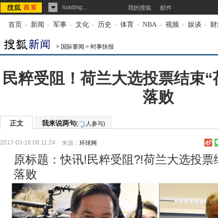
loading...
我的搜狐
邮件
首页
-
新闻
-
军事
-
文化
-
历史
-
体育
-
NBA
-
视频
-
娱谈
-
财
>
国际要闻
>
时事快报
民粹受阻！荷兰大选投票结束“
落败
正文
我来说两句
(
人参与)
2017-03-16 08:11:24
来源：
环球网
原标题：快讯!民粹受阻?!荷兰大选投票
落败