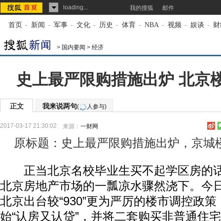
loading...
我的搜狐
邮件
首页
-
新闻
-
军事
-
文化
-
历史
-
体育
-
NBA
-
视频
-
娱谈
-
财
>
国内要闻
>
经济
史上最严限购措施出炉 北京
正文
我来说两句
(
人参与)
2017-03-17 21:30:02
来源：
一财网
原标题：史上最严限购措施出炉，京城
正当北京名校毕业生买不起学区房的话题
北京房地产市场的一瓢凉水骤然浇下。今日(
北京出台较“930”更为严厉的楼市调控政
始“认房又认贷”，并将二套购买非普通住