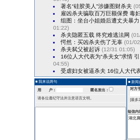
著名“硅胶美人”涉嫌图财杀夫
(0
雇凶杀夫骗取百万巨额保费 毒
组图：坐台小姐婚后遭丈夫暴力
01:22)
杀夫隐匿五载 终究难逃法网
(01
愕然：买凶杀夫伤了无辜
(01/02
杀夫弑父被起诉
(12/31 01:05)
16位人大代表为“杀夫女”求情 
04:55)
受虐妇女被逼杀夫 16位人大代
■ 我来说两句
■ 新
对方
用 户：
匿名发出：
请各位遵纪守法并注意语言文明。
[最多
短信内