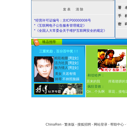
署 
手 
*经营许可证编号：京ICP00000008号
密 
*《互联网电子公告服务管理规定》
*《全国人大常委会关于维护互联网安全的规定》
三重奖励，百分百中奖！
!
精彩相册
[男]
[女]
活力社员
[男]
[女]
魅力情人
[男]
[女]
美女
天若有情
·
和弦铃声：
帅哥
不帅照脸踢
原来的我
挥着翅膀的
·
疯狂音效：
On…个头啊
翠花，接电
ChinaRen
-
繁体版
-
搜狐招聘
-
网站登录
-
帮助中心
-