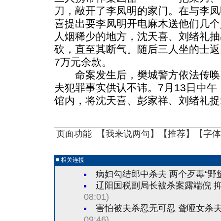
刀，敲开了李凤明的家门。在与李凤
喜提出要李凤明开电麻木送他们几个
人烟稀少的地方，沈天喜、刘绪礼抽
砍，直至其断气。随后三人坐的士返
7万元余款。
命案发生后，樊城警方依法传唤
夫犯罪事实供认不讳。7月13日中
馆内，将沈天喜、彭家祥、刘绪礼捉
页面功能 【
我来说两句
】【
推荐
】【字体
■ 相关连接
病妇勾结郎中杀夫 两个歹毒“野
辽阳国税副局长被杀案露端倪 
08:01)
害怕被夫杀忍无可忍 聋哑女杀
09:46)