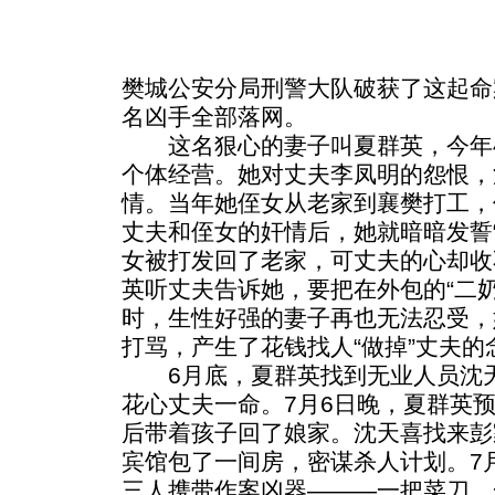
樊城公安分局刑警大队破获了这起命
名凶手全部落网。
这名狠心的妻子叫夏群英，今年41
个体经营。她对丈夫李凤明的怨恨，
情。当年她侄女从老家到襄樊打工，
丈夫和侄女的奸情后，她就暗暗发誓
女被打发回了老家，可丈夫的心却收
英听丈夫告诉她，要把在外包的“二奶
时，生性好强的妻子再也无法忍受，
打骂，产生了花钱找人“做掉”丈夫的
6月底，夏群英找到无业人员沈天
花心丈夫一命。7月6日晚，夏群英
后带着孩子回了娘家。沈天喜找来彭
宾馆包了一间房，密谋杀人计划。7
三人携带作案凶器———一把菜刀、