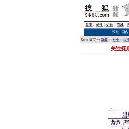
首页
┊
邮件
┊
短信
┊
商城
┊
滚动
|
国内
Sohu 首页>>
新闻
>>
社会
>>
辽
关注抚