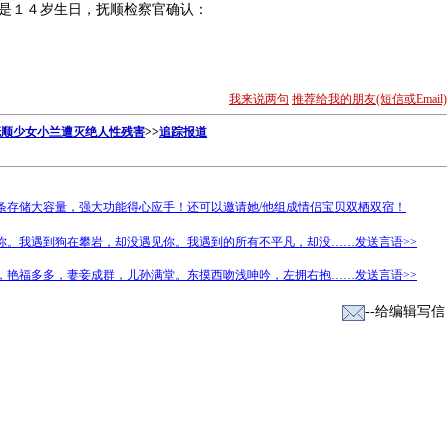
１４岁生日，抚顺检察官确认：
我来说两句
推荐给我的朋友(短信或Email)
抚顺少女小兰遭灭绝人性残害
>>
追踪报道
条存储大容量，强大功能得心应手！还可以邀请她/他组成情侣宝贝双栖双宿！
你。我遇到狗在攀岩，却没遇见你。我遇到的所有不平凡，却没……发送言语>>
，艳福多多，妻妾成群，儿孙满堂。东摸西吻浅呻吟，左拥右抱……发送言语>>
--给编辑写信