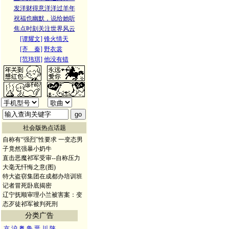
发洋财得意洋洋过羊年
祝福也幽默，说给她听
焦点时刻关注世界风云
[谭耀文]
锋火情天
[齐 秦]
野衣裳
[范玮琪]
他没有错
社会版热点话题
自称有“强烈”性要求 一变态男
子竟然强暴小奶牛
直击恶魔祁军受审--自称压力
大毫无忏悔之意(图)
特大盗窃集团在成都办培训班
记者冒死卧底揭密
辽宁抚顺审理小兰被害案：变
态歹徒祁军被判死刑
分类广告
京
沪
粤
鲁
晋
川
陕