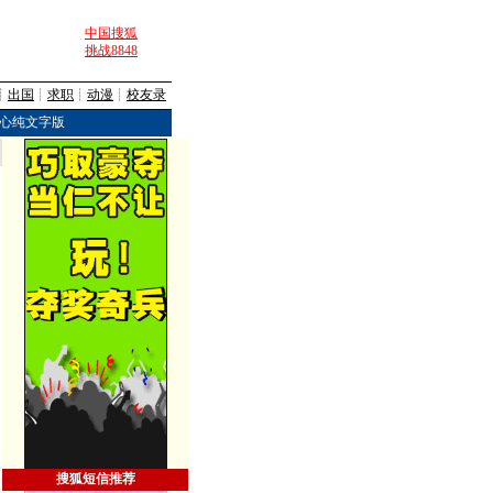
中国搜狐
挑战8848
┊
出国
┊
求职
┊
动漫
┊
校友录
心纯文字版
搜狐短信推荐