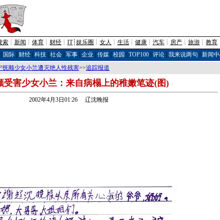
搜索
┊
新闻
┊
体育
┊
财经
┊
IT
┊
娱乐圈
┊
女人
┊
生活
┊
健康
┊
汽车
┊
房产
┊
旅游
┊
教育
|
国际
|
财经
|
科技
|
社会
|
军事
|
企业
|
传媒
|
校园
|
TOP100
|
评论
|
我来说两句
|
新闻中
宁抚顺少女小兰遭灭绝人性残害
>>
追踪报道
顺受害少女小兰：来自病榻上的稚嫩笔迹(图)
2002年4月3日01:26 辽沈晚报