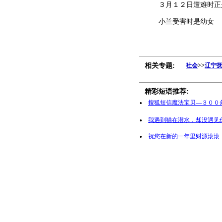
３月１２日遭难时正是
小兰受害时是幼女
相关专题:
社会
>>
辽宁
精彩短语推荐:
搜狐短信魔法宝贝—３００
我遇到猫在潜水，却没遇见
祝您在新的一年里财源滚滚