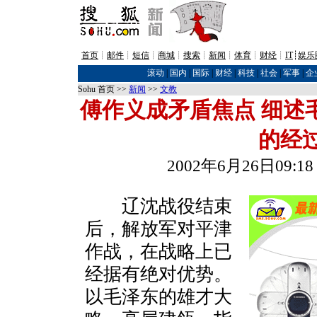
首页
┊
邮件
┊
短信
┊
商城
┊
搜索
┊
新闻
┊
体育
┊
财经
┊
IT
┊
娱乐
滚动
|
国内
|
国际
|
财经
|
科技
|
社会
|
军事
|
企
Sohu 首页 >>
新闻
>>
文教
傅作义成矛盾焦点 细述
的经
2002年6月26日09
辽沈战役结束
后，解放军对平津
作战，在战略上已
经据有绝对优势。
以毛泽东的雄才大