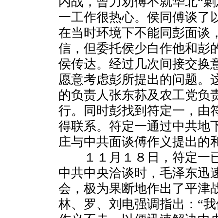
内战，曾力劝傅不就华北“剿
一工作很热心。侯同傅谈了
在当时环境下不能同彭面谈
信，但委托侯少白作他和彭
侯传达。经过几次间接交换
愿意考虑彭所提出的问题。
的负责人张东荪及农工党负
行。同时彭找到符定一，由
得联系。符定一通过中共地
庄与中共面谈傅作义提出的
１１月１８日，符定一已
中共中央洽谈时，毛泽东迅
会，极为果断地作出了平津
林、罗、刘电强调指出：“