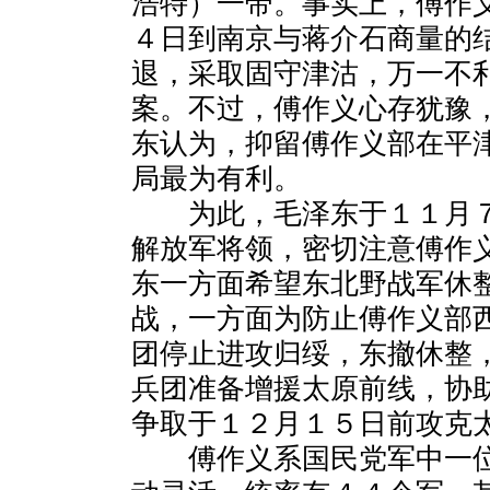
浩特）一带。事实上，傅作
４日到南京与蒋介石商量的
退，采取固守津沽，万一不
案。不过，傅作义心存犹豫
东认为，抑留傅作义部在平
局最为有利。
为此，毛泽东于１１月７
解放军将领，密切注意傅作
东一方面希望东北野战军休
战，一方面为防止傅作义部
团停止进攻归绥，东撤休整
兵团准备增援太原前线，协
争取于１２月１５日前攻克
傅作义系国民党军中一位