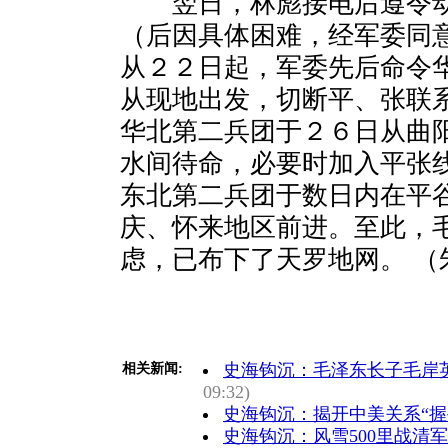
翌日，林彪接电后遵令动
（后因具体困难，经军委同
从２２日起，军委先后命令
从现地出发，切断平、张联
华北第二兵团于２６日从曲
水间待命，必要时加入平张
东北第二兵团于数日内在平
庆、怀来地区前进。至此，
虑，已布下了天罗地网。 （
史海钩沉：毛泽东长子毛岸英
相关新闻:
09:32)
史海钩沉：揭开中美关系“握
史海钩沉：风雪500里战清