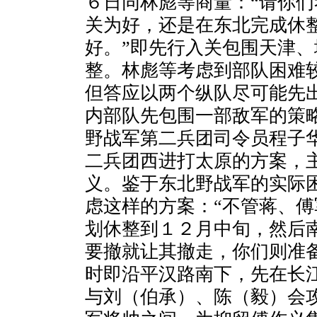
６日同林彪等商量：“请你
关为好，还是在东北完成休
好。”即先行入关包围天津
整。林彪等考虑到部队困难
但答应以两个纵队尽可能先
内部队先包围一部敌军的策
野战军第二兵团司令员程子
二兵团西进打太原的方案，
义。鉴于东北野战军的实际
虑这样的方案：“不管蒋、
划休整到１２月中旬，然后
要撤就让其撤走，你们则准
时即沿平汉路南下，先在长
与刘（伯承）、陈（毅）会