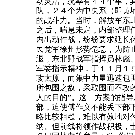
动灵活，统率有４４个军，
队，２４个为中央系（即黄
的战斗力。当时，解放军东
之后，喘息未定，内部整理
内出动作战，纷纷要求延长
民党军徐州形势危急，为防
退，东北野战军指挥员林彪
军委指示精神，于１１月１
攻太原，而集中力量迅速包
所包围之敌，采取围而不攻
人的目的”。这一方案的指
部，迫使傅作义不能丢下部
略比较粗糙，难以有效地对
纳。但前线将领作战积极，