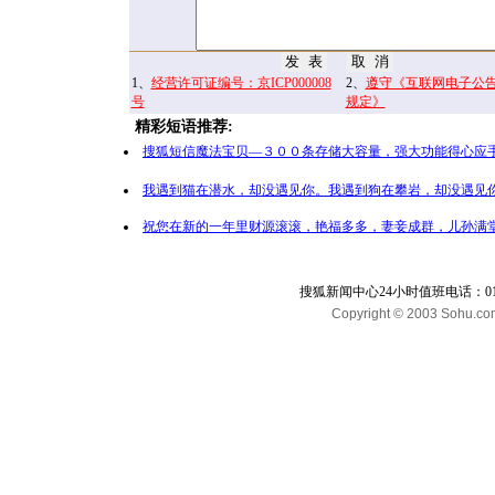
1、
经营许可证编号：京ICP000008
2、
遵守《互联网电子公
号
规定》
精彩短语推荐:
搜狐短信魔法宝贝—３００条存储大容量，强大功能得心应手
我遇到猫在潜水，却没遇见你。我遇到狗在攀岩，却没遇见你
祝您在新的一年里财源滚滚，艳福多多，妻妾成群，儿孙满堂
搜狐新闻中心24小时值班电话：010-65
Copyright © 2003 Sohu.com I