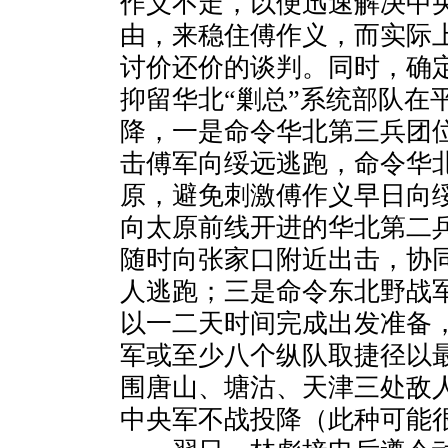
作义不走，以便迅速解决中
由，来稳住傅作义，而实际
讨价还价的谈判。同时，确
抑留华北“剿总”系统部队在
降，一是命令华北第三兵团
击傅军向绥远逃跑，命令华
原，避免刺激傅作义早日向
向太原前线开进的华北第二
随时向张家口附近出击，协
人逃跑；三是命令东北野战
以一二天时间完成出发准备
军或至少八个纵队取捷径以
围唐山、塘沽、天津三处敌
中央军不战投降（此种可能很