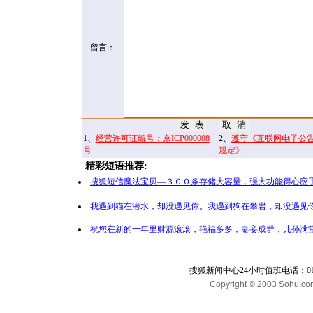
留言：
1、
经营许可证编号：京ICP000008
2、
遵守《互联网电子公
号
规定》
精彩短语推荐:
搜狐短信魔法宝贝—３００条存储大容量，强大功能得心应手
我遇到猫在潜水，却没遇见你。我遇到狗在攀岩，却没遇见你
祝您在新的一年里财源滚滚，艳福多多，妻妾成群，儿孙满堂
搜狐新闻中心24小时值班电话：010-65
Copyright © 2003 Sohu.com I