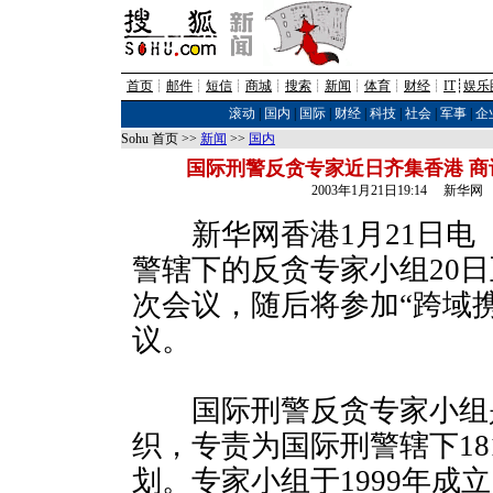
首页
┊
邮件
┊
短信
┊
商城
┊
搜索
┊
新闻
┊
体育
┊
财经
┊
IT
┊
娱乐
滚动
|
国内
|
国际
|
财经
|
科技
|
社会
|
军事
|
企
Sohu 首页 >>
新闻
>>
国内
国际刑警反贪专家近日齐集香港 商
2003年1月21日19:14 新华网
新华网香港1月21日电（
警辖下的反贪专家小组20日
次会议，随后将参加“跨域
议。
国际刑警反贪专家小组
织，专责为国际刑警辖下18
划。专家小组于1999年成