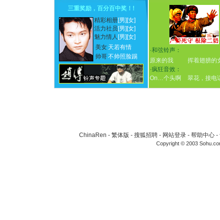
三重奖励，百分百中奖！
!
精彩相册
[男]
[女]
活力社员
[男]
[女]
魅力情人
[男]
[女]
美女
天若有情
·
和弦铃声：
帅哥
不帅照脸踢
原来的我
挥着翅膀的
·
疯狂音效：
On…个头啊
翠花，接电
ChinaRen
-
繁体版
-
搜狐招聘
-
网站登录
-
帮助中心
-
Copyright © 2003 Sohu.c