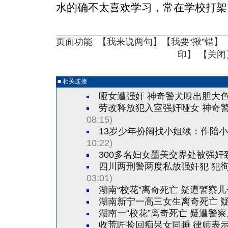
水的确不太喜欢学习，常在学校打架
页面功能 【
我来说两句
】【
我要“揪”错
】
印
】 【
关闭
■ 相关连接
哑女遭强奸 神奇警犬嗅出胆大
劳改释放犯入室强奸哑女 神奇
08:15)
13岁少年扮阔找小姐续：作陪
10:22)
300多名妇女墨美交界处被强奸
四川两刑警两度私放强奸犯 犯
03:01)
湖南“校花”离奇死亡 疑遭警察
湖南新宁一高三女生离奇死亡 
湖南一“校花”离奇死亡 疑遭警
收荒匠捡回痴呆女同睡 律师表