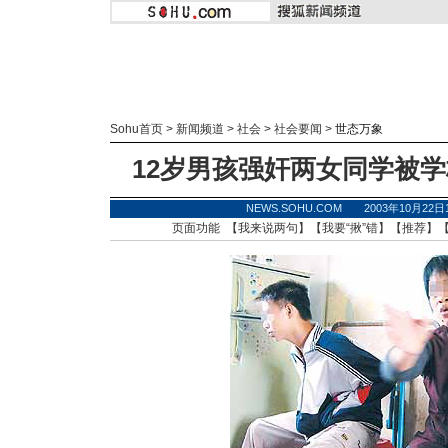
Sohu首页
>
新闻频道
>
社会
>
社会要闻
>
世态万象
12岁男孩强奸两女同学被学
NEWS.SOHU.COM 2003年10月22
页面功能 【
我来说两句
】【
我要“揪”错
】【
推荐
】