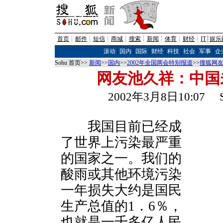
首页
┊
邮件
┊
短信
┊
商城
┊
搜索
┊
新闻
┊
体育
┊
财经
┊
IT
┊
娱乐
滚动
|
国内
|
国际
|
财经
|
科技
|
社会
|
军事
|
企
Sohu 首页>>
新闻
>>
国内
>>
2002年全国两会特别报道
>>
搜狐网
网友池久祥：中国
2002年3月8日10:07
我国目前已经成
了世界上污染最严重
的国家之一。我们的
酸雨或其他环境污染
一年损失大约是国民
生产总值的1．6％，
也就是一千多亿人民