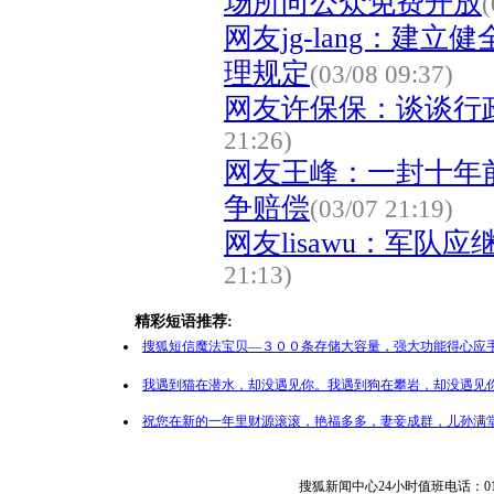
场所向公众免费开放
(
网友jg-lang：建
理规定
(03/08 09:37)
网友许保保：谈谈行
21:26)
网友王峰：一封十年
争赔偿
(03/07 21:19)
网友lisawu：军队
21:13)
精彩短语推荐:
搜狐短信魔法宝贝—３００条存储大容量，强大功能得心应手
我遇到猫在潜水，却没遇见你。我遇到狗在攀岩，却没遇见你
祝您在新的一年里财源滚滚，艳福多多，妻妾成群，儿孙满堂
搜狐新闻中心24小时值班电话：010-65