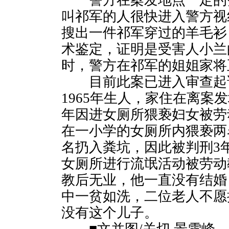
警方在案发地点一定的范
叫祁军的人很快进入警方视
搜出一件祁军穿过的羊毛衫
术鉴定，证明是受害人小兰的
时，警方在祁军的姐姐家将
目前此案已进入审查起
1965年生人，家住在离案发
年因进女厕所猥亵妇女被劳动
在一小学的女厕所内猥亵两
名扔入粪坑，因此被判刑3年
女厕所进行流氓活动被劳动
教后无业，他一直没有结婚
中一贫如洗，二位老人不愿
没有这个儿子。