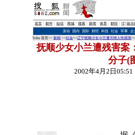
首页
┊
邮件
┊
短信
┊
商城
┊
搜索
┊
新闻
┊
体育
┊
财经
┊
IT
┊
娱乐
滚动
|
国内
|
国际
|
财经
|
科技
|
社会
|
军事
|
企
Sohu 首页>>
新闻
>>
社会
>>
辽宁抚顺少女小兰遭灭绝人性残害
>
抚顺少女小兰遭残害案
分子(
2002年4月2日05