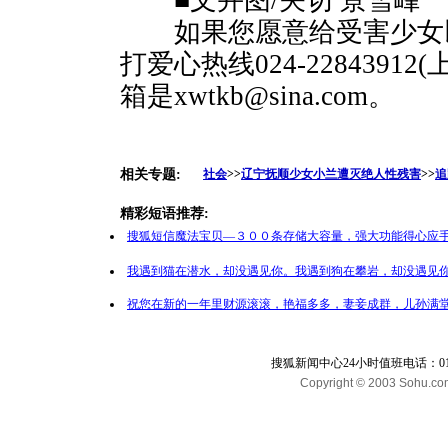
■文并图/关切 景雪峰
如果您愿意给受害少女以
打爱心热线024-2284391
箱是xwtkb@sina.com。
相关专题:
社会
>>
辽宁抚顺少女小兰遭灭绝人性残害
>>
追
精彩短语推荐:
搜狐短信魔法宝贝—３００条存储大容量，强大功能得心应手
我遇到猫在潜水，却没遇见你。我遇到狗在攀岩，却没遇见你
祝您在新的一年里财源滚滚，艳福多多，妻妾成群，儿孙满堂
搜狐新闻中心24小时值班电话：010-65
Copyright © 2003 Sohu.com I