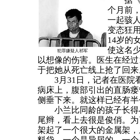
据《辽
个月前
一起骇
变态狂
14岁的
使这名
犯罪嫌疑人祁军
以想像的伤害。医生在经过
于把她从死亡线上抢了回来
3月31日，记者在医院
病床上，腹部引出的直肠瘘
侧垂下来。就这样已经有半
小兰比同龄的孩子长得小
尾辫，看上去很是俊俏。为
架起了一个很大的金属架，