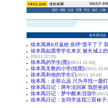
搜狐首页
-
新
国内
|
国际
|
社会
|
军事
|
评论
|
地方
|
人物
|
徐本禹消息
徐本禹将8月返校 疾呼“受不了了 
徐本禹如愿带学生来京 被长城上的
(05/11 22:25)
徐本禹的学生(图)
(05/11 21:05)
徐本禹支教的小学(组图)
(05/11 20:5
徐本禹和他的学生们
(05/11 20:43)
徐本禹：走那么远 只为寻找一盏灯
徐本禹日记：两年没回家 我想爸妈
徐本禹日记：梦中醒来泪湿巾
(05/1
徐本禹日记：女同学送我三双袜子