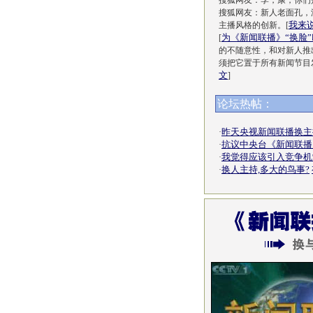
搜狐网友：李，康，你们
搜狐网友：新人老面孔，
我来
主播风格的创新。[
为《新闻联播》“换脸
[
的不随意性，和对新人推
须把它置于所有新闻节目
文
]
论坛热帖：
昨天央视新闻联播换主
·
抗议中央台《新闻联播
·
我觉得应该引入竞争机
·
换人主持,多大的鸟事?
·