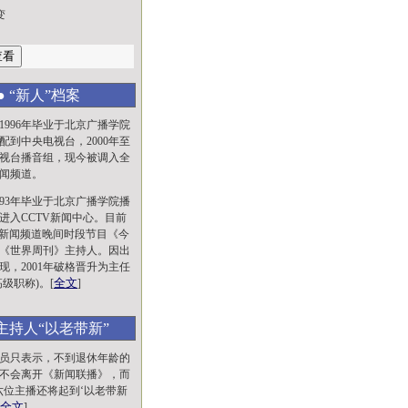
变
● “新人”档案
1996年毕业于北京广播学院
配到中央电视台，2000年至
视台播音组，现今被调入全
闻频道。
993年毕业于北京广播学院播
进入CCTV新闻中心。目前
V-新闻频道晚间时段节目《今
《世界周刊》主持人。因出
现，2001年破格晋升为主任
全文
级职称)。[
]
原主持人“以老带新”
员只表示，不到退休年龄的
不会离开《新闻联播》，而
六位主播还将起到‘以老带新
全文
]