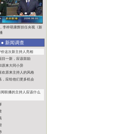
，李梓萌康辉担任央视《新
播
● 新闻调查
评价这次新主持人亮相
面目一新，应该鼓励
和原来大同小异
喜欢原来主持人的风格
练，应给他们更多机会
新闻联播的主持人应该什么
厚
肃
蔼
谐
沛