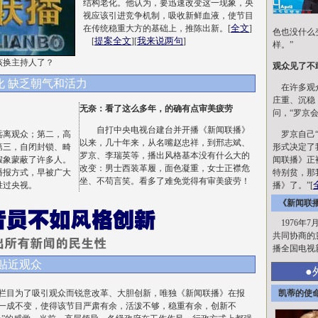
结构老化。他认为，要迅速改变这一现象，央
视应该引进竞争机制，吸收新鲜血液，使节目
全文
在传统稳重大方的基础上，推陈出新。[
]
色也没什么
提案全文
我来说两句
[
][
]
样。”
该换主持人了？
观众见了不
化 缺乏朝气和活力
在许多观众
庄重、沉稳
无奈：
看了这么多年，的确有点审美疲劳
问，“罗京会
自打中央电视台建台并开播《新闻联播》
离观众；第二，高
罗京自己“
以来，几十年来，从名嘴赵忠祥，到邢志斌、
第三，自闭封锁、畸
形式决定了
罗京、李瑞英等，播出风格基本没有什么大的
假象蒙蔽了许多人。
闻联播》正
改变：男士西装革履，面色凝重，女士正襟危
播报方式，早被广大
特别贫，那
坐、不苟言笑。看多了难免觉得有审美疲劳！
胜过央视。
播》了。”[
《新闻联
1976年
共同协商的
播全国电视
贴近观众
●
目为了吸引观众而锐意改革、大胆创新，唯独《新闻联播》在报
凯蒂的使
一成不变，使得该节目严肃有余，活泼不够，稳重有余，创新不