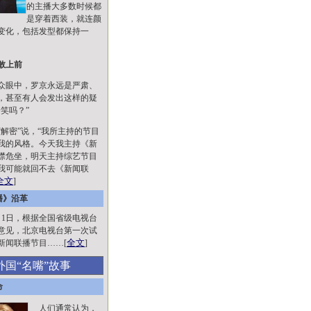
的主播大多数时候都
是穿着西装，就连颜
变化，包括发型都保持一
敢上前
眼中，罗京永远是严肃、
，甚至有人会发出这样的疑
笑吗？”
解密”说，“我所主持的节目
我的风格。今天我主持《新
襟危坐，明天主持综艺节目
我可能就回不去《新闻联
全文
]
播》沿革
7月1日，根据全国省级电视台
意见，北京电视台第一次试
全文
新闻联播节目……[
]
外国“名嘴”故事
命
人们通常认为，