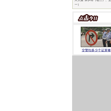
片人唐·休伊特（右二）、主
一）
交警扣多少个证算够