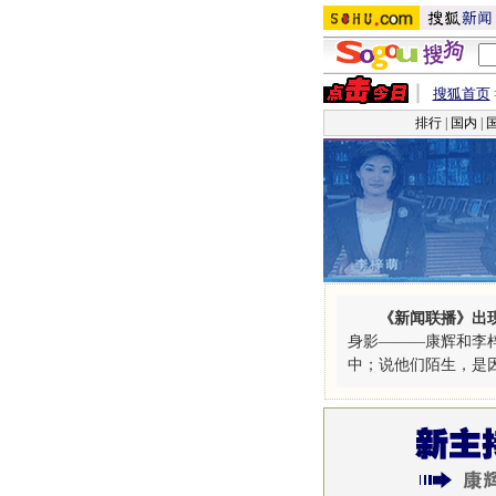
搜狐首页
排行
|
国内
|
《新闻联播》出
身影———康辉和李
中；说他们陌生，是