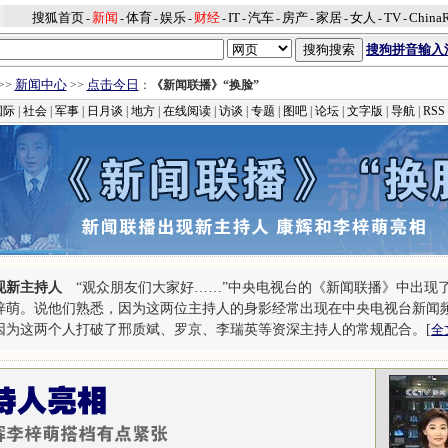
搜狐首页
新闻
体育
娱乐
财经
IT
汽车
房产
家居
女人
TV
China
-
-
-
-
-
-
-
-
-
-
-
搜狗拼音输入
新闻中心
点击今日
>>
>>
：
《新闻联播》“换脸”
国际
|
社会
|
军事
|
日月谈
|
地方
|
在线阅读
|
访谈
|
专题
|
图吧
|
论坛
|
文字版
|
导航
|
RSS
现新主持人
“观众朋友们大家好……”中央电视台的《新闻联播》中出现
梓萌。说他们熟悉，因为这两位主持人的身影经常出现在中央电视台新闻
因为这两个人打破了邢质斌、罗京、李瑞英等资深主持人的常规配合。[
全