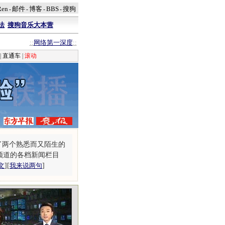
Ren
邮件
博客
BBS
搜狗
-
-
-
-
法
搜狗音乐大本营
::
网络第一深度
::
|
直通车
|
滚动
了两个熟悉而又陌生的
频道的各档新闻栏目
文
][
我来说两句
]