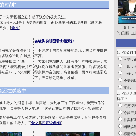
的时刻”
了一对新搭档立刻引起了观众的极大关注。
示6月5日是个历史性的时刻，两位新主播的出现使得《新闻联
全文
6月5日
不少。[
]
闻联播》主
在镜头前明显看出很紧张
液完全是在没有预
不过对于两位新主播的表现，观众的评价并
1、你如何
多观众准时在19点
不高。
不错，
现主播换成了“新
大家都觉得两人已经有多年的播报经验，居
一般，
昨天两人表现机会并不
然昨晚在镜头前明显看出很紧张。许多观众觉
别是19点15分后两
得康辉声音偏嫩，高音偏强，而李梓萌经常吃
不好，
字，声音缺乏稳重、权威。
还要磨
其他
能还在试验中
2、你认为
样子？
主持人的消息来得非常突然，大约在下午三四点钟，负责制作这
资历深
此事，某主持人惊讶地说：“这是谁通知的啊？我怎么不知道呢？”
冷静严
的央视工作人员透露：“这种调整可能还是在试验，台里也要看看
朴实和
全文
我来说两句
联播》的主持人。”[
][
]
幽默诙
感情充