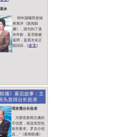
退休
明年国嘴邢质斌
将离开《新闻联
播》，因为到了退
休年龄，是否能被
返聘，盖晨光未正
全文
面回应…[
]
闻联播》幕后故事：主
剪头发得台长批准
理发需台长批准
为塑造新闻主播的
可信度，就连造型也
有所要求。罗京介绍
说，“《新闻联播》