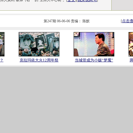
持人莫利·塞弗（右
的“主持人中心制”。[
][
]
点击
第247期 06-06-06 责编： 陈默
[
？
克拉玛依大火12周年祭
当城管成为小贩“梦魇”