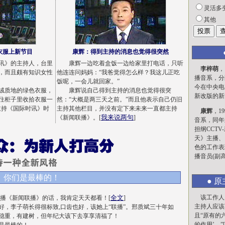
灵活多
其他
衣服上新节目
康辉：
得到主持的消息也觉得很突然
》的主持人，台里
康辉一边吃着盒饭一边给家里打电话，只听
李梓萌
，
，而且颇有知识女性
他连连问妈妈：“我爸觉得怎么样？我这儿正吃
播音系，分
饭呢，一会儿就回家。”
今在中央电
质地的绿色衣服，
康辉说自己得到主持的消息也觉得很突
新改版的新
往柜子里收拾衣服一
然：“大概是两三天之前。”而且他表示自己仍旧
主持《国际时讯》时
主持其他栏目，并没有定下来未来一直都主持
康辉
，1
我来说两句
《新闻联播》。[
]
音系，同年
担纲CCT
天》主播、
色的工作表
播音员(副高
，你们是最棒的！
● 
全文
该工作人
李梓萌来播《新闻联播》的话，我肯定天天都看！[
]
主持人应该
好，李子萌长得很标致,口齿也好，该她上“联播”。邢质斌三十年如
且“原有的
稳重，有建树，但年纪大该下去享享清福了！
的作用’。”[