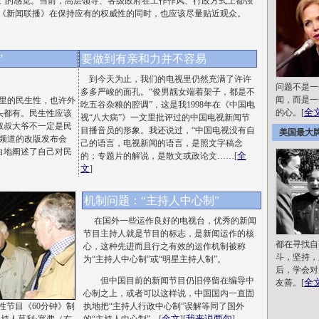
上”的感觉。当前，高层领导、各级政府在工作作风、行政方式上都强
《新闻联播》在保持应有的权威性的同时，也应该尽量贴近观众。
”
要做到有亲和力并不容易
到今天为止，我们的电视里仍然充满了许许
问题不是一
多多严峻的面孔。“俊男靓女端着架子，都是不
闻，而是一
里的民生性，也许外
吃五谷杂粮的腔调”，这是我1998年在《中国电
全
的心。[
头都有。民生性应该
视“八大病”》一文里批评过的中国电视新闻节
叔叔大爷不一定是民
目播音员的形象。我还说过，“中国电视没有自
美国最大
闻频道的改版发布会
己的语言，电视新闻的语言，是照文字稿念
白地阐述了自己对民
全
的；专题片的解说，是散文或政论文……[
文
]
机制问题：“主持人中心制”
在国外一些运作良好的电视台，优秀的新闻
节目主持人就是节目的标志，是新闻运作的核
都在寻找自
心，这种先进而且行之有效的运作机制被称
斗，坚持，
为“主持人中心制”或“明星主持人制”。
后，学会对
但中国目前的新闻节目仍旧停留在编导中
全
友善。[
心制之上，或者可以这样说，中国国内一直固
性节目《60分钟》制
执地把“主持人行政中心制”误解等同了国外
全文
我来说两句