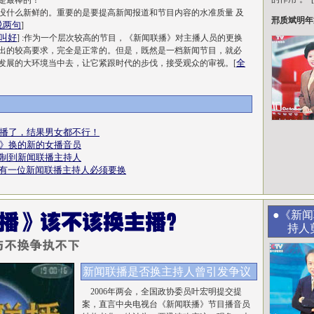
是最棒的！
没什么新鲜的。重要的是要提高新闻报道和节目内容的水准质量 及
邢质斌明年
说两句
]
”叫好
] :作为一个层次较高的节目，《新闻联播》对主播人员的更换
出的较高要求，完全是正常的。但是，既然是一档新闻节目，就必
全
发展的大环境当中去，让它紧跟时代的步伐，接受观众的审视。[
播了，结果男女都不行！
》换的新的女播音员
制到新闻联播主持人
有一位新闻联播主持人必须要换
●《新
持人
新闻联播是否换主持人曾引发争议
2006年两会，全国政协委员叶宏明提交提
案，直言中央电视台《新闻联播》节目播音员