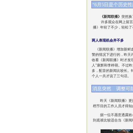
“6月5日是个历史性
《新闻联播》
突然换
许多观众在网上留言表
播》年轻了不少，轻松了
两人表现机会并不多
《新闻联播》增加新鲜血
警的情况下进行的，昨天许
收看《新闻联播》时才发
人”康辉和李梓萌。不过
多，配音的新闻比较长。特
个人一共才说了三句话。
消息突然 调整可
昨天《新闻联播》更换
档节目的工作人员才得知
据一位不愿意透露姓名
到底谁比较适合当《新闻