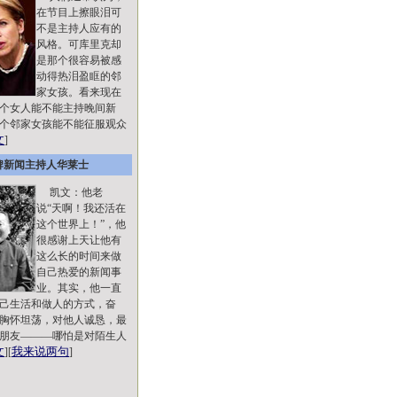
在节目上擦眼泪可
不是主持人应有的
风格。可库里克却
是那个很容易被感
动得热泪盈眶的邻
家女孩。看来现在
个女人能不能主持晚间新
个邻家女孩能不能征服观众
文
]
牌新闻主持人华莱士
凯文：他老
说“天啊！我还活在
这个世界上！”，他
很感谢上天让他有
这么长的时间来做
自己热爱的新闻事
业。其实，他一直
己生活和做人的方式，奋
胸怀坦荡，对他人诚恳，最
朋友———哪怕是对陌生人
文
我来说两句
][
]