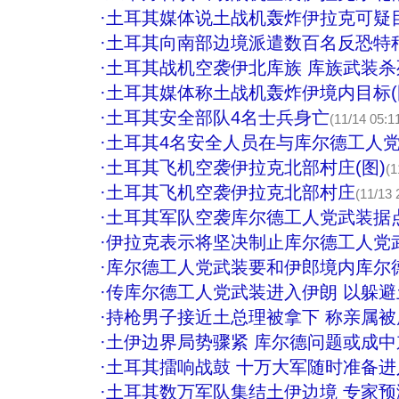
·
土耳其媒体说土战机轰炸伊拉克可疑
·
土耳其向南部边境派遣数百名反恐特种
·
土耳其战机空袭伊北库族 库族武装
·
土耳其媒体称土战机轰炸伊境内目标(
·
土耳其安全部队4名士兵身亡
(11/14 05:1
·
土耳其4名安全人员在与库尔德工人
·
土耳其飞机空袭伊拉克北部村庄(图)
(1
·
土耳其飞机空袭伊拉克北部村庄
(11/13 
·
土耳其军队空袭库尔德工人党武装据
·
伊拉克表示将坚决制止库尔德工人党
·
库尔德工人党武装要和伊郎境内库尔
·
传库尔德工人党武装进入伊朗 以躲
·
持枪男子接近土总理被拿下 称亲属
·
土伊边界局势骤紧 库尔德问题或成中
·
土耳其擂响战鼓 十万大军随时准备进
·
土耳其数万军队集结土伊边境 专家