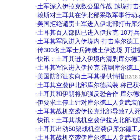
·
土军深入伊拉克数公里作战 越境打
·
赖斯对土耳其在伊北部采取军事行动
·
美国拒绝谴责土军进入伊北部打击库
·
土耳其百人部队已进入伊拉克 10万
·
土耳其军队进入伊境内 打击库尔德工
·
传300名土军士兵跨越土伊边境 开进
·
快讯：土耳其进入伊境内清剿库尔德
·
土耳其军队进入伊拉克 清剿库尔德工
·
美国防部证实向土耳其提供情报
(12/18 
·
土耳其空袭伊北部库尔德武装 称已
·
土耳其和伊朗将加强反恐合作 库尔
·
伊要求土停止针对库尔德工人党武装
·
土耳其战机空袭伊拉克北部导致7人
·
快讯：土耳其战机空袭伊拉克北部地区
·
土耳其出动50架战机空袭伊库尔德工
·
土耳其战机空袭伊库尔德工人党武装目