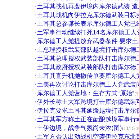
·
土耳其战机再袭伊境内库尔德武装 造
·
土耳其战机向伊拉克库尔德武装目标
·
土耳其总参谋长表示库尔德工人党已
·
土军事行动继续打死14名库尔德工人
·
库尔德工人党提放弃武器条件 要求
·
土总理授权武装部队越境打击库尔德工
·
土耳其总理授权武装部队打击库尔德
·
土耳其政府授权武装部队打击库尔德
·
土耳其直升机抛撒传单要库尔德工人
·
土美再次讨论打击库尔德工人党武装问
·
库尔德工人党营地：生存方式“原始”
(1
·
伊外长称土大军跨境打击库尔德武装
·
伊拉克要求土耳其延缓越境打击库尔
·
土耳其军方称土正在酝酿越境军事行
·
土伊边境，战争气氛尚未浓(图)
(11/15 1
·
土军方否认出动战机空袭伊拉克东北