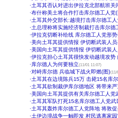
·
土耳其否认对进出伊拉克北部航班关
·
布什称美土将合作打击库尔德工人党(
·
土耳其外交部长:越境打击库尔德工
·
土总理称将实施经济制裁打击库尔德
·
伊拉克切断补给线 库尔德工人党形势
·
美向土耳其提供情报 伊切断武装人员
·
美国向土耳其提供情报 伊切断武装人员
·
伊拉克担心土耳其很快发动越境攻势
·
库尔德人为何要独立
(11/01 11:07)
·
对峙库尔德 兵临城下战火即燃(图)
(11/
·
土耳其在边境陈兵15万 击毙15名库
·
土耳其欲制裁伊库尔德地区 将带来严
·
美国向土耳其提供有关库尔德工人党
·
土耳其军队打死15名库尔德工人党武装
·
土耳其轰炸库尔德工人党阵地 将敦促
·
土伊边境战争一触即发 村民逃离家