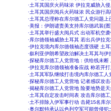
·
土耳其国庆火药味浓 伊拉克威胁入侵
·
土耳其国庆阅兵火药味浓 民众游行
·
土耳其总理称在库尔德工人党问题上
·
美报：伊朗谴责美支持库尔德武装(图
·
土耳其举行盛大阅兵式 出动军机空袭伊
·
库尔德领袖威胁土耳其 若出兵伊拉
·
伊拉克境内库尔德领袖态度强硬 土耳
·
叙利亚伊朗希望政治解决土耳其与伊
·
探秘库尔德工人党营地：供给线未断
·
伊拉克库尔德领袖准备应战 称若开
·
土耳其军队继续打击境内库尔德工人
·
探秘库尔德工人党营地 记者感叹攻击不
·
揭秘库尔德工人党营地 险要地势是天然
·
土耳其自定攻击时间表 攻击库尔德工人
·
土不排除入伊军事行动 击毙15名库
·
奥尔默特承认以色列空军可能曾侵犯