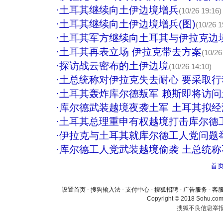
·
土耳其继续向土伊边境增兵
(10/26 19:16)
·
土耳其继续向土伊边境增兵(图)
(10/26 1
·
土耳其军方继续向土耳其与伊拉克边
·
土耳其再表立场 伊拉克带去方案
(10/26
·
探访战云密布的土伊边境
(10/26 14:10)
·
土总统称对伊拉克失去耐心 要采取
·
土耳其轰炸库尔德叛军 赖斯即将访问
·
库尔德武装越境夜袭土军 土耳其拟经济
·
土耳其总理重申有权越境打击库尔德
·
伊拉克与土耳其就库尔德工人党问题
·
库尔德工人党武装越境偷袭 土总统
首
设置首页
-
搜狗输入法
-
支付中心
-
搜狐招聘
-
广告服务
-
客
Copyright © 2018 Sohu.com I
搜狐不良信息举