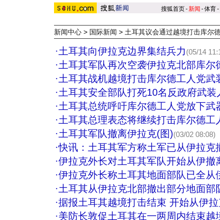
搜狐首页
-
新闻
-
体育
-
新闻中心
>
国际新闻
>
土耳其议会通过越境打击库尔
·
土耳其向伊拉克边界集结兵力
(05/14 11:
·
土耳其军队再次空袭伊拉克北部库尔
·
土耳其战机越境打击库尔德工人党武
·
土耳其安全部队打死10名反政府武装
·
土耳其总统呼吁库尔德工人党放下武
·
土耳其总理表态将继续打击库尔德工
·
土耳其军队撤离伊拉克(图)
(03/02 08:08)
·
快讯：土耳其军方称土军已从伊拉克
·
伊拉克外长对土耳其军队开始从伊撤
·
伊拉克外长称土耳其地面部队已全从
·
土耳其从伊拉克北部撤出部分地面部
·
据报土耳其越境打击结束 开始从伊拉
·
美防长敦促土耳其在一两周内结束越