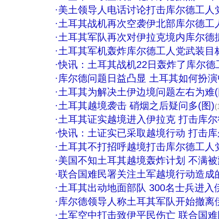
·
美土领导人电话讨论打击库尔德工人
·
土耳其战机再次空袭伊北部库尔德工人
·
土耳其军队再次对伊拉克境内库尔德
·
土耳其军机轰炸库尔德工人党武装目标
·
快讯：土耳其战机22日轰炸了库尔德
·
库尔德问题日益凸显 土耳其如何扮演
·
土耳其为解决土伊边境问题左右为难(
·
土耳其越境袭击 硝烟之后疑问多(图)
(
·
土耳其证实越境进入伊拉克 打击库尔
·
快讯：土证实已采取越境行动 打击库
·
土耳其不打招呼越境打击库尔德工人
·
美国不知土耳其越境轰炸计划 不满被
·
联合国难民署关注土军越境行动造成
·
土耳其出动地面部队 300名士兵进入
·
库尔德领导人称土耳其军队开始撤离
·
土军空中打击致伊平民伤亡 联合国