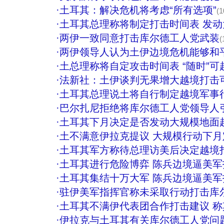
·
土耳其：解决危机将考虑“所有选项”
(1
·
土耳其总理称将制定打击时间表 发
·
两伊一致同意打击库尔德工人党武装
(
·
两伊领导人认为土伊边境危机能够和
·
土总理称将自定攻击时间表 “随时”可
·
法新社：土伊谈判无果增大越境打击
·
土耳其总理说土将自行制定越境军事
·
巴尔扎尼拒绝将库尔德工人党领导人
·
土耳其下月决定是否发动大规模地面
·
土不满意伊拉克提议 大规模行动下月定
·
土耳其军方称待总理访美后决定越境
·
土耳其进行危险博弈 陈兵边境逼美军
·
土耳其集结十万大军 陈兵边境逼美军
·
驻伊美军指挥官称未采取行动打击库
·
土耳其不满伊代表团合作打击建议 
·
伊拉克与土耳其有关库尔德工人党问