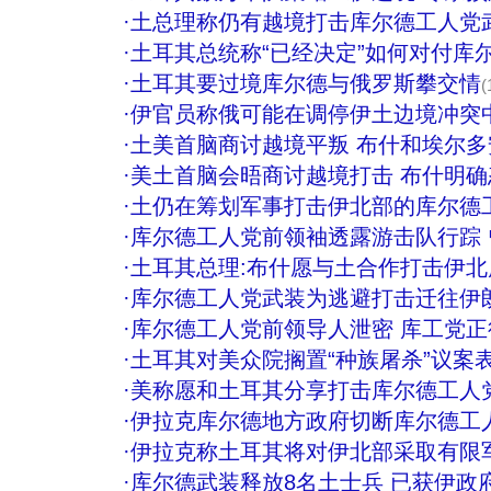
·
土总理称仍有越境打击库尔德工人党
·
土耳其总统称“已经决定”如何对付库
·
土耳其要过境库尔德与俄罗斯攀交情
(
·
伊官员称俄可能在调停伊土边境冲突
·
土美首脑商讨越境平叛 布什和埃尔
·
美土首脑会晤商讨越境打击 布什明确
·
土仍在筹划军事打击伊北部的库尔德
·
库尔德工人党前领袖透露游击队行踪
·
土耳其总理:布什愿与土合作打击伊
·
库尔德工人党武装为逃避打击迁往伊朗
·
库尔德工人党前领导人泄密 库工党
·
土耳其对美众院搁置“种族屠杀”议案
·
美称愿和土耳其分享打击库尔德工人
·
伊拉克库尔德地方政府切断库尔德工
·
伊拉克称土耳其将对伊北部采取有限
·
库尔德武装释放8名土士兵 已获伊政府