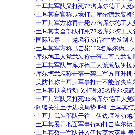
·
土耳其军队又打死77名库尔德工人党
·
土耳其高官称越境打击库尔德武装将
·
土耳其军方称再击毙77名库尔德工人
·
土耳其安全部队打死77名库尔德工人
·
国际观察：土越境行动旨在“先发制人”
·
土耳其军方称已击毙153名库尔德工
·
库尔德工人党武装称击落土耳其武装
·
土耳其军队与库尔德工人党激战伊拉
·
库尔德武装称击落一架土军方直升机 
·
美防长称土耳其军事打击不能解决库
·
土耳其越境行动 又打死35名库尔德武
·
土耳其军队又打死35名库尔德工人党
·
阿盟关注土伊边境局势 呼吁土耳其
·
土耳其武装部队开往土伊边境发动越境
·
土耳其展开地面军事行动打击库尔德
·
土耳其数千军队进入伊拉克六英里 