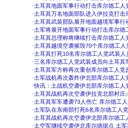
·
土耳其地面军事行动打击库尔德工人党
·
土耳其万名地面部队进入伊拉克打击
·
土耳其武装部队展开地面越境军事行
·
土军将展开地面军事行动打击库尔德
·
土耳其总理称将继续打击库尔德工人党
·
土耳其越境空袭摧毁70个库尔德工人
·
土耳其打死10名库尔德工人党武装人
·
三名库尔德工人党武装成员向土耳其
·
土耳其军方称再次重创库尔德工人党
·
土军战机再次轰炸伊北部库尔德工人
·
快讯：土战机空袭伊北部库尔德工人
·
土耳其战机再次空袭伊拉克北部村庄
(
·
土耳其军车遭袭73人伤亡 库尔德工
·
土军队在东南部打死6名库尔德工人
·
土耳其战机再次空袭伊北部库尔德工
·
土空军继续空袭伊北库尔德据点 土