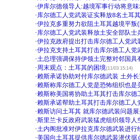
·
伊库尔德领导人:越境军事行动将意味
·
库尔德工人党武装证实释放8名土耳
·
伊拉克多重努力欲阻土耳其越境平叛(
·
库尔德工人党武装释放土安全部队士
·
伊拉克政府提出打击库尔德工人党武
·
伊拉克支持土耳其打击库尔德工人党
·
土总理强调保持伊领土完整对邻国具
·
周末观点：土耳其的困境
(11/03 15:14)
·
赖斯承诺协助对付库尔德武装 土外
·
赖斯称库尔德工人党是恐怖组织也是
·
赖斯称美国将协助土耳其打击库尔德
·
赖斯承诺帮助土耳其打击库尔德工人
·
赖斯访问土耳其 就库尔德武装问题
·
斯里兰卡反政府武装猛虎组织领导人
·
土内阁批准对伊拉克库尔德武装进行
·
美国向土耳其提供库尔德武装潜伏据