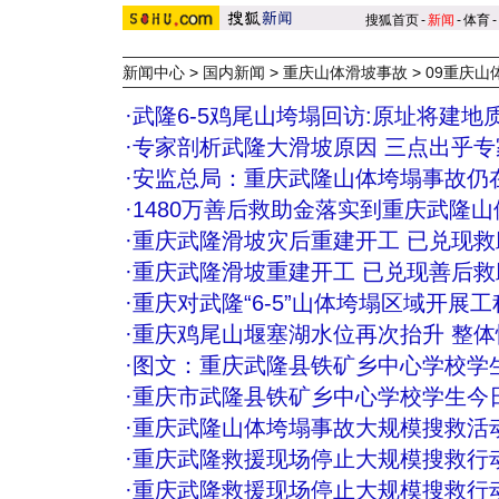
搜狐首页
-
新闻
-
体育
-
新闻中心
>
国内新闻
>
重庆山体滑坡事故
>
09重庆山
·
武隆6-5鸡尾山垮塌回访:原址将建地质
·
专家剖析武隆大滑坡原因 三点出乎专家
·
安监总局：重庆武隆山体垮塌事故仍
·
1480万善后救助金落实到重庆武隆
·
重庆武隆滑坡灾后重建开工 已兑现救助
·
重庆武隆滑坡重建开工 已兑现善后救助
·
重庆对武隆“6-5”山体垮塌区域开展
·
重庆鸡尾山堰塞湖水位再次抬升 整
·
图文：重庆武隆县铁矿乡中心学校学
·
重庆市武隆县铁矿乡中心学校学生今
·
重庆武隆山体垮塌事故大规模搜救活
·
重庆武隆救援现场停止大规模搜救行
·
重庆武隆救援现场停止大规模搜救行动