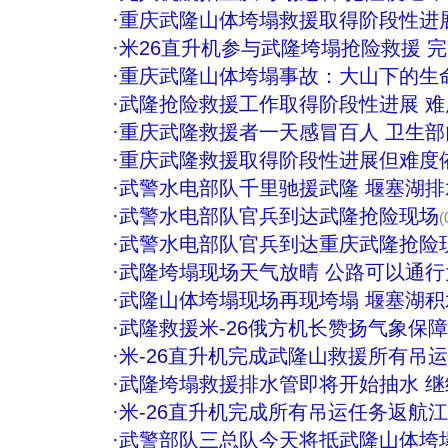
·
重庆武隆山体垮塌救援取得阶段性进
·
米26直升机参与武隆垮塌抢险救援 
·
重庆武隆山体垮塌事故：大山下的生命
·
武隆抢险救援工作取得阶段性进展 
·
重庆武隆救援者一天感冒百人 卫生
·
重庆武隆救援取得阶段性进展但难度
·
武警水电部队千里驰援武隆 堰塞湖排水
·
武警水电部队官兵到达武隆抢险现场
(
·
武警水电部队官兵到达重庆武隆抢险
·
武隆垮塌现场天气放晴 公路可以通行
·
武隆山体垮塌现场再现垮塌 堰塞湖积
·
武隆救援米-26俄方机长赞扬气象保障
·
米-26直升机完成武隆山救援所有吊
·
武隆垮塌救援排水管即将开始抽水 
·
米-26直升机完成所有吊运任务返航江
·
武警部队三总队今天将抵武隆山体垮