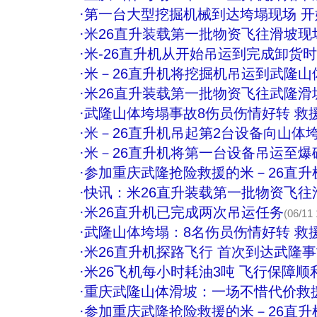
·
第一台大型挖掘机械到达垮塌现场 
·
米26直升装载第一批物资飞往滑坡现
·
米-26直升机从开始吊运到完成卸货时
·
米－26直升机将挖掘机吊运到武隆山
·
米26直升装载第一批物资飞往武隆滑
·
武隆山体垮塌事故8伤员伤情好转 救
·
米－26直升机吊起第2台设备向山体
·
米－26直升机将第一台设备吊运至爆
·
参加重庆武隆抢险救援的米－26直升
·
快讯：米26直升装载第一批物资飞往
·
米26直升机已完成两次吊运任务
(06/11 
·
武隆山体垮塌：8名伤员伤情好转 救
·
米26直升机探路飞行 首次到达武隆事
·
米26飞机每小时耗油3吨 飞行保障顺
·
重庆武隆山体滑坡：一场不惜代价救援
·
参加重庆武隆抢险救援的米－26直升