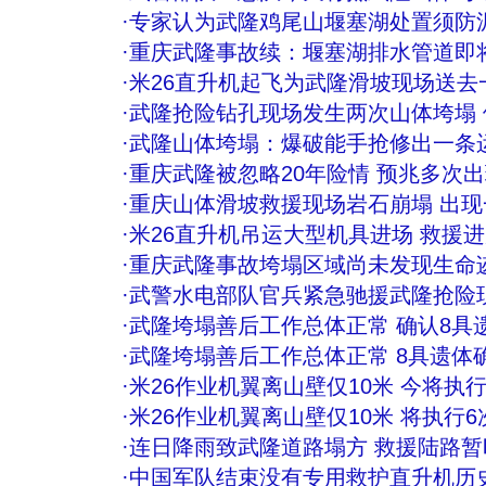
·
专家认为武隆鸡尾山堰塞湖处置须防
·
重庆武隆事故续：堰塞湖排水管道即
·
米26直升机起飞为武隆滑坡现场送去
·
武隆抢险钻孔现场发生两次山体垮塌 
·
武隆山体垮塌：爆破能手抢修出一条
·
重庆武隆被忽略20年险情 预兆多次
·
重庆山体滑坡救援现场岩石崩塌 出现
·
米26直升机吊运大型机具进场 救援
·
重庆武隆事故垮塌区域尚未发现生命
·
武警水电部队官兵紧急驰援武隆抢险
·
武隆垮塌善后工作总体正常 确认8具
·
武隆垮塌善后工作总体正常 8具遗体
·
米26作业机翼离山壁仅10米 今将执
·
米26作业机翼离山壁仅10米 将执行
·
连日降雨致武隆道路塌方 救援陆路暂
·
中国军队结束没有专用救护直升机历史