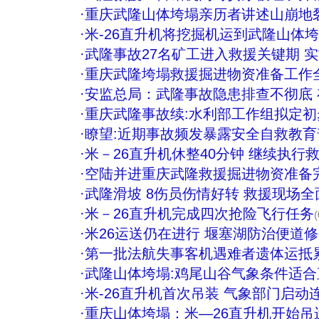
·
重庆武隆山体垮塌亲历者讲述山崩地
·
米-26直升机将挖掘机运到武隆山体垮
·
武隆事故27名矿工进入救援关键期 
·
重庆武隆垮塌救援掘进物资准备工作
·
安监总局：武隆事故隐患排查不彻底
·
重庆武隆事故续:水利部工作组拟定
·
瞭望:近期事故频发暴露安全自救教育
·
米－26直升机休整40分钟 继续执行
·
空陆并进重庆武隆救援掘进物资准备完
·
武隆滑坡 8伤员伤情好转 救援现场全
·
米－26直升机完成四次抢险飞行任务
(
·
米26运送仍在进行 堰塞湖防治便道
·
第一批法航失事客机遇难者遗体运抵
·
武隆山体垮塌:鸡尾山谷气象条件适
·
米-26直升机首次吊装 气象部门启动
·
重庆山体垮塌：米—26直升机开始吊