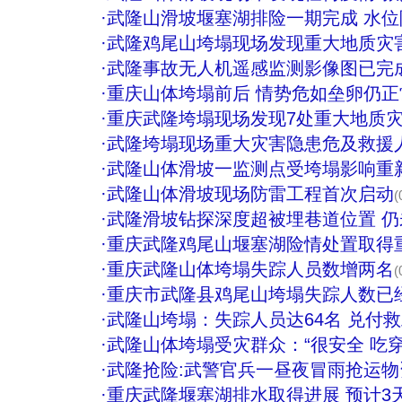
·
武隆山滑坡堰塞湖排险一期完成 水
·
武隆鸡尾山垮塌现场发现重大地质灾
·
武隆事故无人机遥感监测影像图已完
·
重庆山体垮塌前后 情势危如垒卵仍正
·
重庆武隆垮塌现场发现7处重大地质
·
武隆垮塌现场重大灾害隐患危及救援
·
武隆山体滑坡一监测点受垮塌影响重
·
武隆山体滑坡现场防雷工程首次启动
(
·
武隆滑坡钻探深度超被埋巷道位置 
·
重庆武隆鸡尾山堰塞湖险情处置取得
·
重庆武隆山体垮塌失踪人员数增两名
(
·
重庆市武隆县鸡尾山垮塌失踪人数已经
·
武隆山垮塌：失踪人员达64名 兑付救
·
武隆山体垮塌受灾群众：“很安全 吃穿
·
武隆抢险:武警官兵一昼夜冒雨抢运物资
·
重庆武隆堰塞湖排水取得进展 预计3