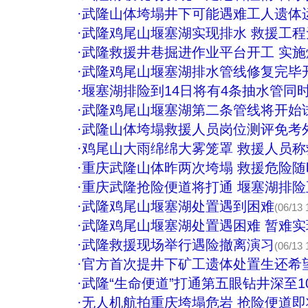
·
武隆山体垮塌井下可能遇难工人遗体
·
武隆鸡尾山堰塞湖实现排水 救援工
·
武隆救援井巷掘进作业平台开工 实施
·
武隆鸡尾山堰塞湖排水管线修复完毕
·
堰塞湖排险到14日将有4条抽水管同
·
武隆鸡尾山堰塞湖第二条管线将开始
·
武隆山体垮塌救援人员岗位测评免考
·
鸡尾山大雨绵绵大雾笼罩 救援人员
·
重庆武隆山体昨两次垮塌 救援危险随时
·
重庆武隆抢险便道将打通 堰塞湖排
·
武隆鸡尾山堰塞湖处置遇到困难
(06/13 
·
武隆鸡尾山堰塞湖处置遇困难 暂难
·
武隆救援现场举行遇险撤离演习
(06/13 
·
官方首次提井下矿工遗体处置生还希望
·
武隆“生命便道”打通第五眼钻井深至10
·
无人机航拍重庆垮塌危岩 抢险便道即将