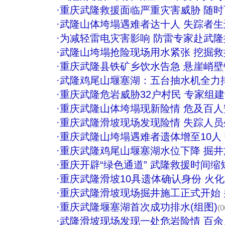
·
重庆武隆救援面临严重灾害威胁 随时
·
武隆山体垮塌遇难者达十人 失踪者
·
为减轻雷电灾害影响 防雷专家赴武隆
·
武隆山垮塌抢险现场用水紧张 挖掘
·
重庆武隆县铁矿乡饮水告急 悬崖峭
·
武隆鸡尾山堰塞湖：五台抽水机全力
·
重庆武隆危岩威胁32户村民 专家组
·
重庆武隆山体垮塌现新险情 危及百人安
·
重庆武隆滑坡现场发现险情 失踪人员
·
重庆武隆山垮塌遇难者遗体增至10人
·
重庆武隆鸡尾山堰塞湖水位下降 掘井
·
重庆开辟“绿色通道” 武隆救援时间缩
·
重庆武隆滑坡10具遗体确认身份 火化
·
重庆武隆滑坡现场掘井施工正式开始
·
重庆武隆堰塞湖首次成功排水(组图)
(0
·
武隆滑坡现场发现一处危岩险情 百