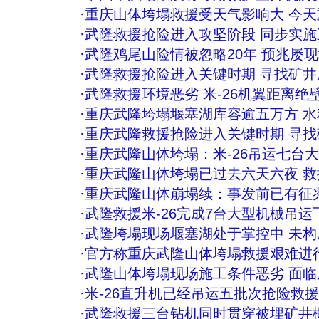
·
重庆山体垮塌救援受天气影响大 今
·
武隆救援抢险进入攻坚阶段 同步实
·
武隆鸡尾山险情被忽略20年 预兆屡
·
武隆救援抢险进入关键时期 寻找矿
·
武隆救援环境恶劣 米-26机翼距离绝
·
重庆武隆垮塌堰塞湖库容逾五万方 水
·
重庆武隆救援抢险进入关键时期 寻
·
重庆武隆山体垮塌：米-26吊运七台
·
重庆武隆山体垮塌已过去六天六夜 
·
重庆武隆山体崩塌续：事发前已有征兆
·
武隆救援米-26完成7台大型机械吊运
·
武隆垮塌现场堰塞湖处于掌控中 未
·
官方称重庆武隆山体垮塌救援艰难进
·
武隆山体垮塌现场施工条件恶劣 面
·
米-26直升机已经吊运五批次抢险救
·
武隆救援三台钻机同时贯穿被埋矿井概