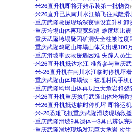
·
米26直升机即将开始吊装第一批物资
(
·
米26直升已从南川水江镇飞往武隆滑
·
重庆武隆救援现场深夜铺设直升机卸货
·
重庆垮塌山体再现宽裂缝 难度堪比震后
·
重庆武隆垮塌疑因矿洞安全柱被过度
·
重庆武隆鸡尾山垮塌山体又出现100
·
重庆滑坡事故救援遇困难 失踪人员
·
米26直升机抵达水江 准备参与重庆
·
米-26直升机在南川水江临时停机坪
·
重庆武隆山体垮塌续：被埋村民手机
·
重庆武隆垮塌山体再现巨大危岩和裂缝
·
米26直升机重庆执行武隆山体垮塌救援
·
米26直升机抵达临时停机坪 即将运
·
米-26恐难飞抵重庆武隆滑坡现场救援
·
重庆武隆滑坡9具遗体中3具已辨认完
·
重庆武隆滑坡现场发现巨大危岩 次