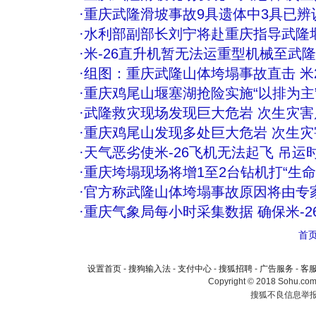
·
重庆武隆滑坡事故9具遗体中3具已辨
·
水利部副部长刘宁将赴重庆指导武隆
·
米-26直升机暂无法运重型机械至武
·
组图：重庆武隆山体垮塌事故直击 米
·
重庆鸡尾山堰塞湖抢险实施“以排为主
·
武隆救灾现场发现巨大危岩 次生灾害
·
重庆鸡尾山发现多处巨大危岩 次生
·
天气恶劣使米-26飞机无法起飞 吊运
·
重庆垮塌现场将增1至2台钻机打“生命
·
官方称武隆山体垮塌事故原因将由专家
·
重庆气象局每小时采集数据 确保米-2
首
设置首页
-
搜狗输入法
-
支付中心
-
搜狐招聘
-
广告服务
-
客
Copyright © 2018 Sohu.com I
搜狐不良信息举