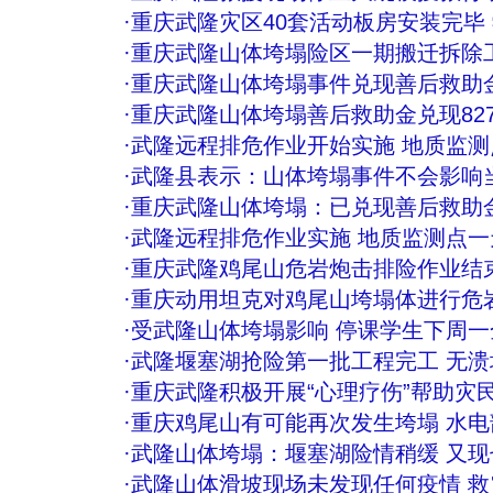
·
重庆武隆灾区40套活动板房安装完毕
·
重庆武隆山体垮塌险区一期搬迁拆除
·
重庆武隆山体垮塌事件兑现善后救助金
·
重庆武隆山体垮塌善后救助金兑现82
·
武隆远程排危作业开始实施 地质监测
·
武隆县表示：山体垮塌事件不会影响
·
重庆武隆山体垮塌：已兑现善后救助金8
·
武隆远程排危作业实施 地质监测点一
·
重庆武隆鸡尾山危岩炮击排险作业结
·
重庆动用坦克对鸡尾山垮塌体进行危
·
受武隆山体垮塌影响 停课学生下周一
·
武隆堰塞湖抢险第一批工程完工 无
·
重庆武隆积极开展“心理疗伤”帮助灾
·
重庆鸡尾山有可能再次发生垮塌 水电
·
武隆山体垮塌：堰塞湖险情稍缓 又现
·
武隆山体滑坡现场未发现任何疫情 