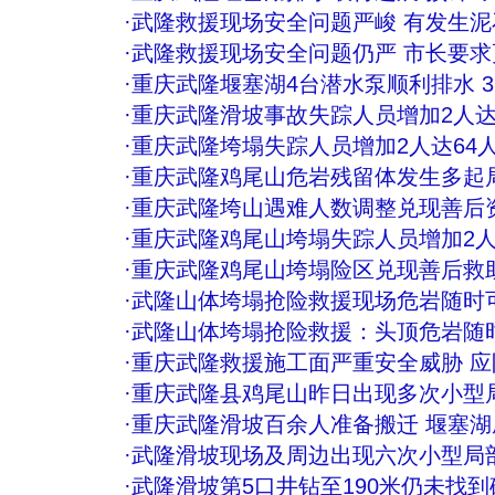
·
武隆救援现场安全问题严峻 有发生泥
·
武隆救援现场安全问题仍严 市长要
·
重庆武隆堰塞湖4台潜水泵顺利排水 
·
重庆武隆滑坡事故失踪人员增加2人达
·
重庆武隆垮塌失踪人员增加2人达64
·
重庆武隆鸡尾山危岩残留体发生多起
·
重庆武隆垮山遇难人数调整兑现善后资
·
重庆武隆鸡尾山垮塌失踪人员增加2
·
重庆武隆鸡尾山垮塌险区兑现善后救助
·
武隆山体垮塌抢险救援现场危岩随时
·
武隆山体垮塌抢险救援：头顶危岩随
·
重庆武隆救援施工面严重安全威胁 
·
重庆武隆县鸡尾山昨日出现多次小型
·
重庆武隆滑坡百余人准备搬迁 堰塞湖
·
武隆滑坡现场及周边出现六次小型局
·
武隆滑坡第5口井钻至190米仍未找