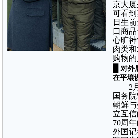
京大厦
可看到
日生前
口商品
心旷神
肉类和
购物的
█
对外
在平壤
2月2
国务院
朝鲜与
立互信
70周
外国记