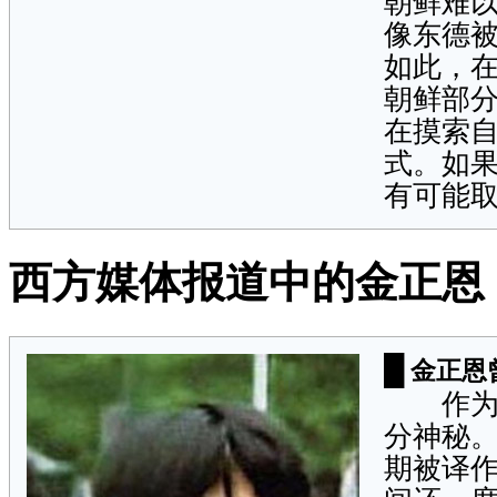
朝鲜难
像东德
如此，
朝鲜部
在摸索自
式。如
有可能取
西方媒体报道中的金正恩
█
金正恩
作为金
分神秘
期被译