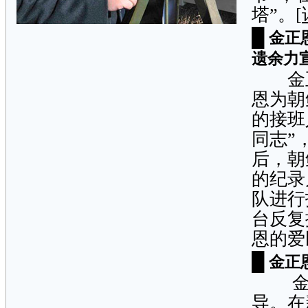
塔”。[
█
金正
遗余力
金正
恩为朝
的接班
同志”
后，朝
的纪录
队进行
台反复
恩的爱
█
金正
金正
导。在