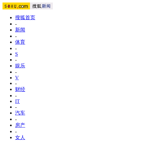
搜狐首页
-
新闻
-
体育
-
S
-
娱乐
-
V
-
财经
-
IT
-
汽车
-
房产
-
女人