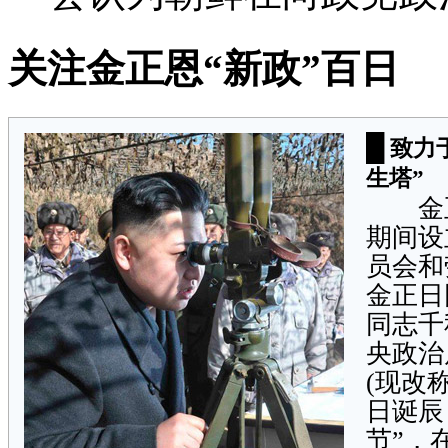
关注金正恩“新政”百日
█
致力
生塔”
金正日
期间设
员会和
金正日
同志千
央政治
(现改
日诞辰
节”，