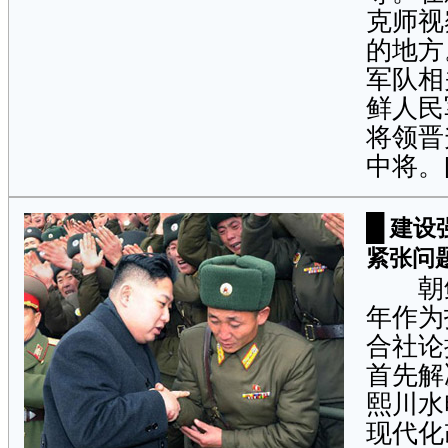
克师视
的地方
军队相
鲜人民
将领晋
中将。
█
建设
紧张问
朝鲜几
年作为
合社论
首先解
熙川水
现代化