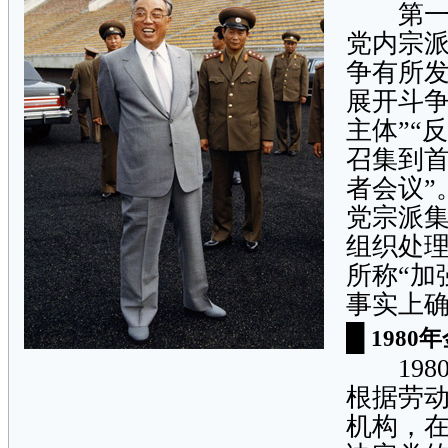
第一次
党内宗
争有所
展开斗争
主体”“
召集到首
者会议”
党宗派集
组织处理
所称“加
事实上确
█
198
1980
根据劳
机构，