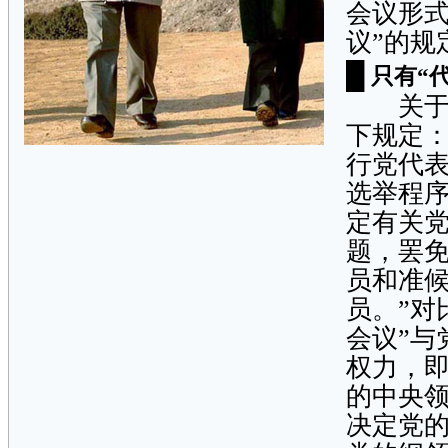
会议形式
议”的规
█
只有“
关于“
下规定：
行党代
选举程
定有关
题，罢
员和准
员。”对
会议”与
权力，
的中央
决定党的