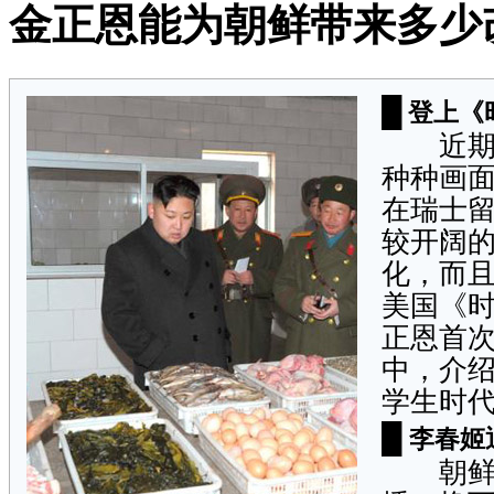
金正恩能为朝鲜带来多少
█
登上《
近期，
种种画
在瑞士
较开阔
化，而且
美国《
正恩首
中，介
学生时代
█
李春姬
朝鲜中