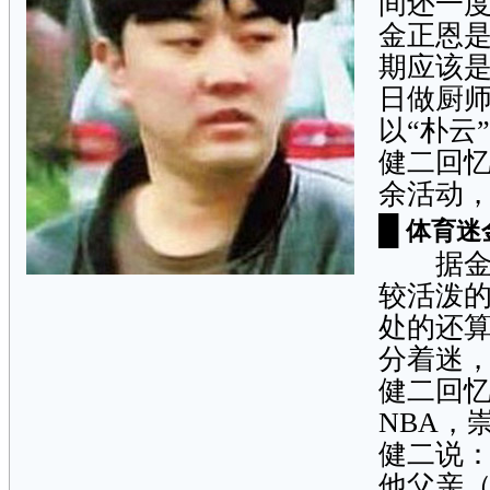
间还一
金正恩
期应该是
日做厨师
以“朴云
健二回
余活动，
█
体育迷
据金正
较活泼
处的还
分着迷
健二回
NBA，
健二说：
他父亲（