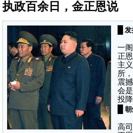
执政百余日，金正恩说
█
发
3
一阁
正恩
主义
所，
震撼
会是
投降
█
朝
朝
高司