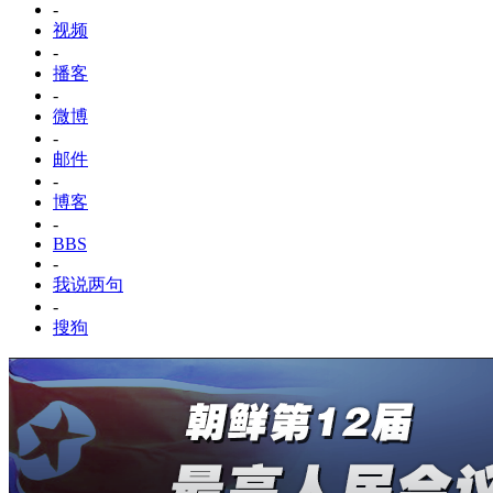
-
视频
-
播客
-
微博
-
邮件
-
博客
-
BBS
-
我说两句
-
搜狗