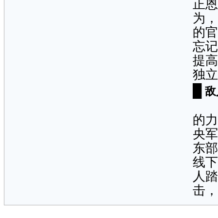
正恩
为，
的官
忘记
提高
独立
█
敌
朝
的力
央军
东部
线下
人踏
击，