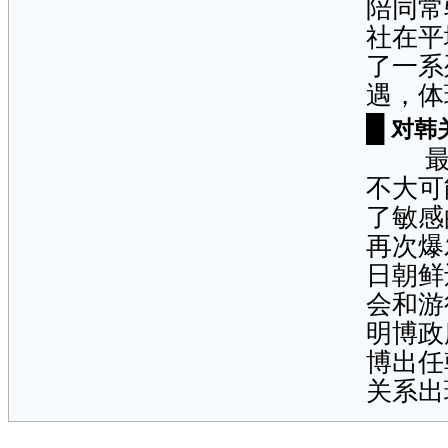
陪同常
社在平
了一系
遇，体
█
对韩
最近
不大可
了敏感
再次爆
日朝鲜
会和游
明博政
博出任
关系出