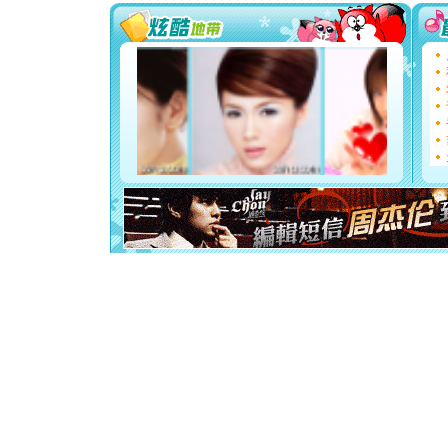
天都要快
[圣诞节]
如意,快乐
[元旦]
看
断电。爱
你是我专
[元旦]
如
起；二是
离。水晶
[元旦]
当
泣，这痛
卖了。水
[春节]
风
颜！冬去
道一声平
[春节]
传
片叶子是
送你一棵