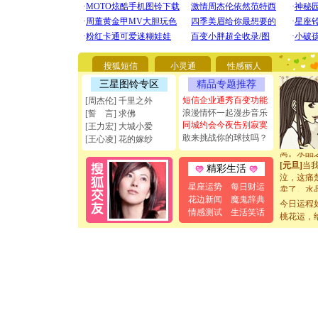
你太多，
要平安！
[圣诞节]
能正大光明
天都要快
[圣诞节]
搜狐短信
小灵通
性感丽人
如意,快乐
三星图铃专区
精品专题推荐
[元旦]
看
短信企业通秀百变功能
断电。爱
[周杰伦] 千里之外
你是我专
浪漫情怀一起漫步音乐
[誓 言] 求佛
[元旦]
如
同城约会今夜告别寂寞
[王力宏] 大城小爱
起；二是
敢来挑战你的球技吗？
[王心凌] 花的嫁纱
离。水晶
[元旦]
当
精彩生活
泣，这痛
卖了。水
星座运势
每日财运
[春节]
风
花边新闻
魔鬼辞典
今日运程
颜！冬去
情感测试
生活笑话
桃花运，
道一声平
[春节]
传
片叶子是
送你一棵
[圣诞节]
你太多，
要平安！
[圣诞节]
能正大光明