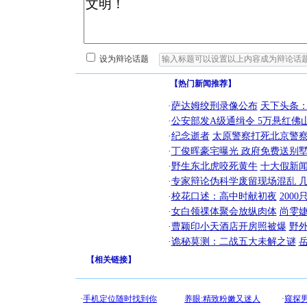
设为辩论话题
【热门新闻推荐】
·
萨达姆绞刑录像公布
天下头条
·
公安部发A级通缉令 5万悬红佛山
·
纪念逝者
太原警察打死北京警察
·
丁俊晖豪宅曝光 政府免费送别墅
·
野生东北虎咬死黄牛
十大假新
·
专家辩论伪科学废留现场混乱 几
·
校花口述：高中时献初夜
200
·
女白领祼体聚会放纵肉体
尚雯婕
·
曹颖印小天酒店开房照被爆
野
·
诡秘莫测：二战五大未解之谜
【
相关链接
】
[圣诞节]