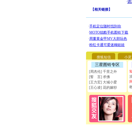
·
诡
【
相关链接
】
搜狐短信
小灵
三星图铃专区
[周杰伦] 千里之外
[誓 言] 求佛
[王力宏] 大城小爱
[王心凌] 花的嫁纱