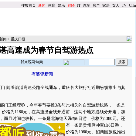
搜狐首页
-
新闻
-
体育
-
娱乐
-
财经
-
IT
-
汽车
-
房产
-
家居
-
女人
-
TV
-
Chi
新闻
>
重庆日报
湛高速成为春节自驾游热点
我来说两句(
0
)
有奖评新闻
】
丁) 随着渝湛高速公路全线通车，重庆各大旅行社近期纷纷推出与其
门王经理称，今年春节要推3条与此相关的自驾游新线路，一条是
，价格为1180元，在高速没全线开通前，这两个地方必须分开走，加
元，而且时间也较长。
一条是北海德天瀑布6日游，价格为1380元。还
有一条是贵州腾冲宝山8日游，
价格为1980元。招商国旅也推出