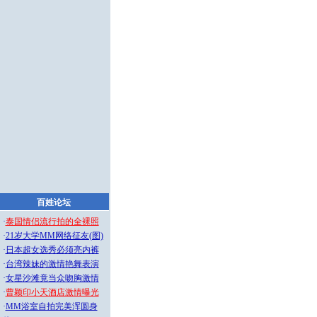
百姓论坛
·
泰国情侣流行拍的全裸照
·
21岁大学MM网络征友(图)
·
日本超女选秀必须亮内裤
·
台湾辣妹的激情艳舞表演
·
女星沙滩竟当众吻胸激情
·
曹颖印小天酒店激情曝光
·
MM浴室自拍完美浑圆身