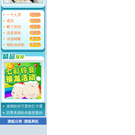
一个人哭
退后
断了的弦
还是朋友
水晶蜻蜓
唱给你的歌
迷糊娃娃可爱粉红卡通
四季美眉给你最想要的
搜狐分类
·
搜狐商机