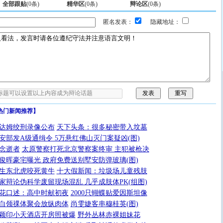
全部跟贴
(
0
条)
精华区
(
0
条)
辩论区
(
0
条)
匿名发表：
隐藏地址：
热门新闻推荐】
达姆绞刑录像公布
天下头条：很多秘密带入坟墓
安部发A级通缉令 5万悬红佛山灭门案疑凶(图)
念逝者
太原警察打死北京警察案终审 主犯被枪决
俊晖豪宅曝光 政府免费送别墅安防弹玻璃(图)
生东北虎咬死黄牛
十大假新闻：垃圾场儿童残肢
家辩论伪科学废留现场混乱 几乎成肢体PK(组图)
花口述：高中时献初夜
2000只蝴蝶贴爱因斯坦像
白领祼体聚会放纵肉体
尚雯婕客串穆桂英(图)
颖印小天酒店开房照被爆
野外丛林赤裸姐妹花