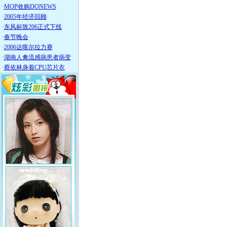
·
MOP收购DONEWS
·
2005年经济回顾
·
东风标致206正式下线
·
春节晚会
·
2006达喀尔拉力赛
·
湖南人禽流感病患者病变
·
蔡依林身着CPU芯片衣