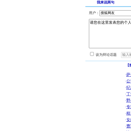
我来说两句
用户：
设为辩论话题
【
·
萨
·
公
·
纪
·
丁
·
野
·
专
·
校
·
女
·
曹