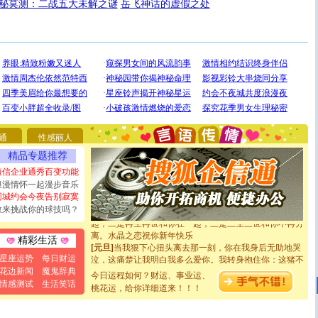
秘莫测：二战五大未解之谜
岳飞神话的虚假之处
[圣诞节]
圣诞节到了，想想没什么送给你的，又不打算给
你太多，只有给你五千万：千万快乐！千万要健康！千万
要平安！千万要知足！千万不要忘记我！
[圣诞节]
不只这样的日子才会想起你,而是这样的日子才
能正大光明地骚扰你,告诉你,圣诞要快乐!新年要快乐!天
天都要快乐噢!
通
性感丽人
[圣诞节]
奉上一颗祝福的心,在这个特别的日子里,愿幸福,
精品专题推荐
如意,快乐,鲜花,一切美好的祝愿与你同在.圣诞快乐!
[元旦]
看到你我会触电；看不到你我要充电；没有你我会
短信企业通秀百变功能
断电。爱你是我职业，想你是我事业，抱你是我特长，吻
浪漫情怀一起漫步音乐
你是我专业！水晶之恋祝你新年快乐
同城约会今夜告别寂寞
[元旦]
如果上天让我许三个愿望，一是今生今世和你在一
敢来挑战你的球技吗？
起；二是再生再世和你在一起；三是三生三世和你不再分
离。水晶之恋祝你新年快乐
精彩生活
[元旦]
当我狠下心扭头离去那一刻，你在我身后无助地哭
泣，这痛楚让我明白我多么爱你。我转身抱住你：这猪不
星座运势
每日财运
卖了。水晶之恋祝你新年快乐。
花边新闻
魔鬼辞典
今日运程如何？财运、事业运、
[春节]
风柔雨润好月圆，半岛铁盒伴身边，每日尽显开心
情感测试
生活笑话
桃花运，给你详细道来！！！
颜！冬去春来似水如烟，劳碌人生需尽欢！听一曲轻歌，
道一声平安！新年吉祥万事如愿
[春节]
传说薰衣草有四片叶子：第一片叶子是信仰，第二