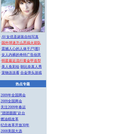
·
AV女优圣诞装自拍写真
·
国外球迷怎么恶搞火箭队
·
震撼人心的人体干尸[图]
·
女人内裤的奇特广告创意
·
明星最近流行黄金甲造型
·
美人鱼彩绘
朝比奈真人秀
·
宠物连连看
合金弹头游戏
热点专题
·
2009年全国两会
·
2009全国两会
·
关注2009年春运
·
"团团圆圆"赴台
·
燃油税改革
·
纪念改革开放30年
·
2008美国大选