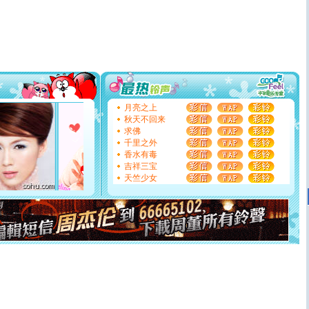
片叶子是希望，第三片叶子是爱情，第四片叶子是幸运。
送你一棵薰衣草，愿你新年快乐！
[圣诞节]
圣诞节到了，想想没什么送给你的，又不打算给
你太多，只有给你五千万：千万快乐！千万要健康！千万
要平安！千万要知足！千万不要忘记我！
[圣诞节]
不只这样的日子才会想起你,而是这样的日子才
能正大光明地骚扰你,告诉你,圣诞要快乐!新年要快乐!天
天都要快乐噢!
[圣诞节]
奉上一颗祝福的心,在这个特别的日子里,愿幸福,
月亮之上
如意,快乐,鲜花,一切美好的祝愿与你同在.圣诞快乐!
秋天不回来
[元旦]
看到你我会触电；看不到你我要充电；没有你我会
求佛
断电。爱你是我职业，想你是我事业，抱你是我特长，吻
千里之外
你是我专业！水晶之恋祝你新年快乐
香水有毒
[元旦]
如果上天让我许三个愿望，一是今生今世和你在一
吉祥三宝
起；二是再生再世和你在一起；三是三生三世和你不再分
天竺少女
离。水晶之恋祝你新年快乐
[元旦]
当我狠下心扭头离去那一刻，你在我身后无助地哭
泣，这痛楚让我明白我多么爱你。我转身抱住你：这猪不
卖了。水晶之恋祝你新年快乐。
[春节]
风柔雨润好月圆，半岛铁盒伴身边，每日尽显开心
颜！冬去春来似水如烟，劳碌人生需尽欢！听一曲轻歌，
道一声平安！新年吉祥万事如愿
[春节]
传说薰衣草有四片叶子：第一片叶子是信仰，第二
片叶子是希望，第三片叶子是爱情，第四片叶子是幸运。
送你一棵薰衣草，愿你新年快乐！