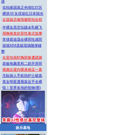
体
·
实拍泰国真正色情红灯区
·
裸拼AV女优翁红日本脱光
·
女孩旅店偷情被暗拍全程
·
半裸女高空玩跳伞乳横飞
·
用胸推拿的异性泰式按摩
·
李倩蓉放荡全裸照性感照
·
游戏MM选拔现场随便碰
臀
·
女星拍戏时胸部惨遭蹂躏
·
老板电脑里和二奶开房照
·
视频女屋内裸身挑逗一幕
·
无耻病人手机拍护士裙底
·
美女明星透视装近乎全裸
·
惊！世界各地的怪物(图)
娱乐基地