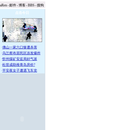
naRen
-
邮件
-
博客
-
BBS
-
搜狗
点击今日
·
佛山一家六口惨遭杀害
·
乌兰察布居民区连发爆炸
·
忻州煤矿安监局好气派
·
杜世成助推青岛房价?
·
平安夜女子遭遇飞车党