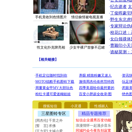
·
公安部发A
·
纪念逝者
太
·
丁俊晖豪宅
手机竟收到色情图片
情侣偷情被电视直播
·
野生东北虎
·
专家辩论伪
·
校花口述：
·
女白领祼体
·
曹颖印小天
性文化扑克牌亮相
少女半裸尸首惨不忍睹
·
诡秘莫测：
【
相关链接
】
[圣诞节]
你太多，
要平安！
[圣诞节]
能正大光明
搜狐短信
小灵通
性感丽人
都要快乐噢
[圣诞节]
三星图铃专区
精品专题推荐
如意,快乐
短信企业通秀百变功能
[周杰伦] 千里之外
[元旦]
看
浪漫情怀一起漫步音乐
[誓 言] 求佛
断电。爱
同城约会今夜告别寂寞
[王力宏] 大城小爱