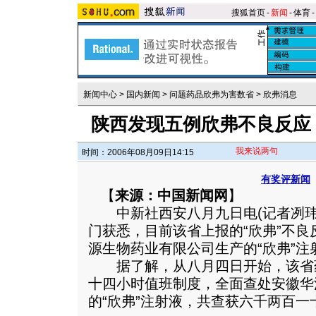
搜狐首页
-
新闻
-
体育
-
新闻中心
>
国内新闻
>
问题药品欣弗为害数省
>
欣弗消息
陕西发现五例欣弗不良反应
我来说两句
时间：2006年08月09日14:15
有奖评新闻
【
来源：中国新闻网
】
中新社西安八月九日电(记者冽玮
门获悉，目前该省上报的“欣弗”不
源生物药业有限公司生产的“欣弗”
据了解，从八月四日开始，该省
十四小时值班制度，全面查处安徽华
的“欣弗”注射液，共查获六千两百一