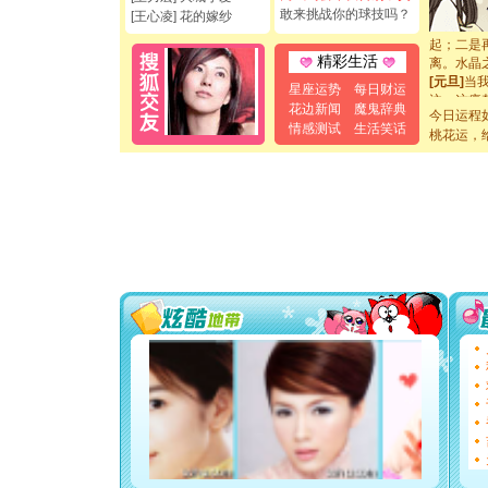
你是我专
敢来挑战你的球技吗？
[王心凌] 花的嫁纱
[元旦]
如
起；二是
离。水晶
精彩生活
[元旦]
当
星座运势
每日财运
泣，这痛
花边新闻
魔鬼辞典
卖了。水
今日运程
情感测试
生活笑话
[春节]
风
桃花运，
颜！冬去
道一声平
[春节]
传
片叶子是
送你一棵
[圣诞节]
你太多，
要平安！
[圣诞节]
能正大光明
都要快乐噢
[圣诞节]
如意,快乐
[元旦]
看
断电。爱
你是我专
[元旦]
如
起；二是
离。水晶