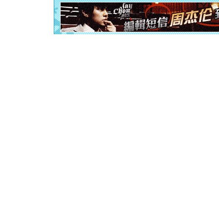
[元旦]
当
泣，这痛
卖了。水
[春节]
风
颜！冬去
道一声平
[春节]
传
片叶子是
送你一棵