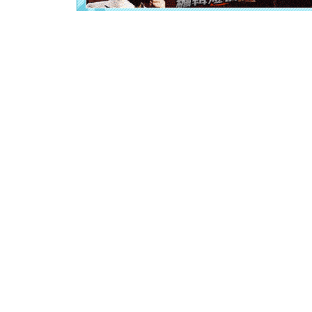
[春节]
风
颜！冬去
道一声平
[春节]
传
片叶子是
送你一棵