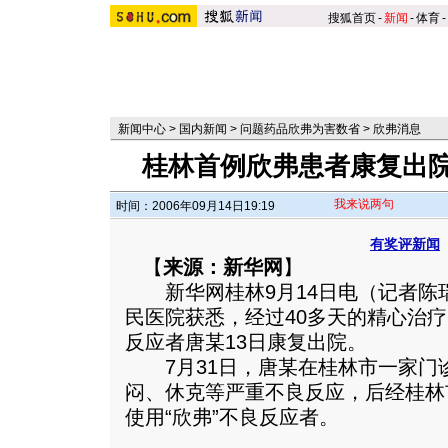
搜狐首页
-
新闻
-
体育
-
新闻中心
>
国内新闻
>
问题药品欣弗为害数省
>
欣弗消息
桂林首例欣弗患者康复出院
我来说两句
时间：2006年09月14日19:19
有奖评新闻
【
来源：新华网
】
新华网桂林9月14日电（记者陈
民医院获悉，经过40多天的精心治疗
反应者唐某13日康复出院。
7月31日，唐某在桂林市一家门诊
闷、休克等严重不良反应，后经桂林
使用“欣弗”不良反应者。