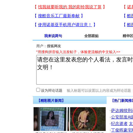
我来说两句
全部跟贴
精华
用户：
*用搜狗拼音输入法发帖子，体验更流畅的中文输入>>
设为辩论话题
【精彩图片新闻】
【热门新闻推
·
萨达姆绞刑
·
公安部发A
·
纪念逝者
太
·
丁俊晖豪宅