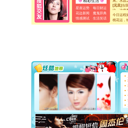
精彩生活
[元旦]
当
星座运势
每日财运
泣，这痛
花边新闻
魔鬼辞典
卖了。水
今日运程
[春节]
风
情感测试
生活笑话
桃花运，
颜！冬去
道一声平
[春节]
传
片叶子是
送你一棵
[圣诞节]
你太多，
要平安！
[圣诞节]
能正大光明
都要快乐噢
[圣诞节]
如意,快乐
[元旦]
看
断电。爱
你是我专
[元旦]
如
起；二是
离。水晶
[元旦]
当
泣，这痛
卖了。水