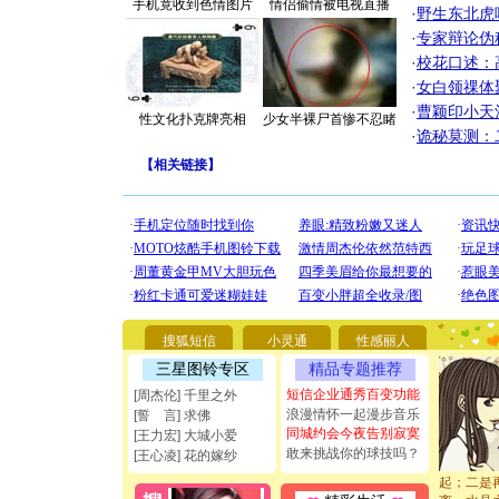
手机竟收到色情图片
情侣偷情被电视直播
·
野生东北虎
·
专家辩论伪
·
校花口述：
·
女白领祼体
·
曹颖印小天
性文化扑克牌亮相
少女半裸尸首惨不忍睹
·
诡秘莫测：
【
相关链接
】
[圣诞节]
你太多，
要平安！
[圣诞节]
能正大光明
搜狐短信
小灵通
性感丽人
都要快乐噢
[圣诞节]
三星图铃专区
精品专题推荐
如意,快乐
短信企业通秀百变功能
[周杰伦] 千里之外
[元旦]
看
浪漫情怀一起漫步音乐
[誓 言] 求佛
断电。爱
同城约会今夜告别寂寞
[王力宏] 大城小爱
你是我专
敢来挑战你的球技吗？
[王心凌] 花的嫁纱
[元旦]
如
起；二是
离。水晶