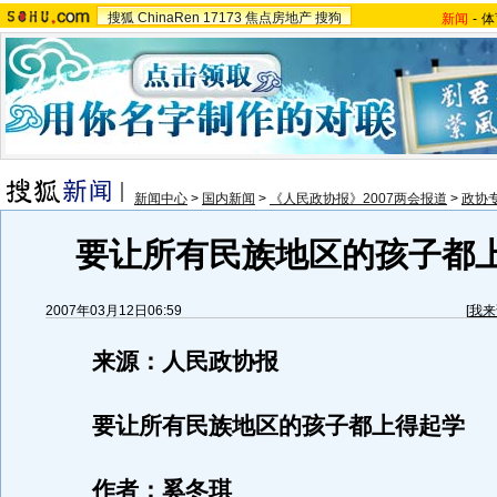
搜狐
ChinaRen
17173
焦点房地产
搜狗
新闻
-
体
新闻中心
>
国内新闻
>
《人民政协报》2007两会报道
>
政协
要让所有民族地区的孩子都
2007年03月12日06:59
[
我来
来源：人民政协报
要让所有民族地区的孩子都上得起学
作者：奚冬琪